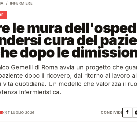
NA
/
INFERMIERE
RE
re le mura dell'osped
ndersi cura del pazi
he dopo le dimission
linico Gemelli di Roma avvia un progetto che gua
paziente dopo il ricovero, dal ritorno al lavoro al
di vita quotidiana. Un modello che valorizza il ru
stenza infermieristica.
CONDIVIDI
NE
7 LUGLIO 2026