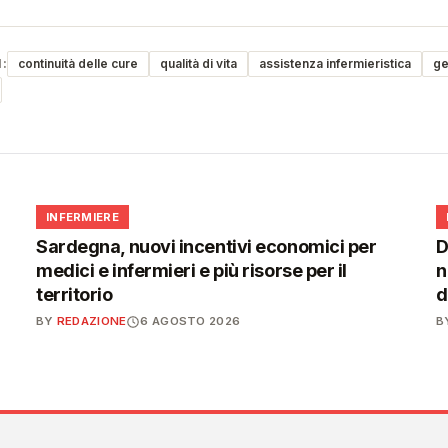
:
continuità delle cure
qualità di vita
assistenza infermieristica
ge
🩺
INFERMIERE
Sardegna, nuovi incentivi economici per
D
medici e infermieri e più risorse per il
n
territorio
d
BY
REDAZIONE
6 AGOSTO 2026
B