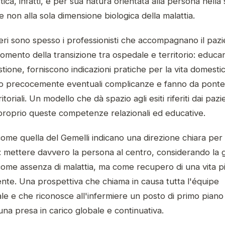
stica, infatti, è per sua natura orientata alla persona nella
e non alla sola dimensione biologica della malattia.
ieri sono spesso i professionisti che accompagnano il pazi
omento della transizione tra ospedale e territorio: educa
stione, forniscono indicazioni pratiche per la vita domestic
no precocemente eventuali complicanze e fanno da ponte
ritoriali. Un modello che dà spazio agli esiti riferiti dai pazi
 proprio queste competenze relazionali ed educative.
 come quella del Gemelli indicano una direzione chiara per 
: mettere davvero la persona al centro, considerando la 
come assenza di malattia, ma come recupero di una vita p
nte. Una prospettiva che chiama in causa tutta l'équipe
ale e che riconosce all'infermiere un posto di primo piano
una presa in carico globale e continuativa.