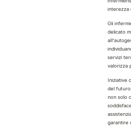
infermieri
interezza 
Gli inferm
delicato m
all'autoge
individua
servizi ter
valorizza
Iniziative
del futuro
non solo 
soddisface
assistenzi
garantire 