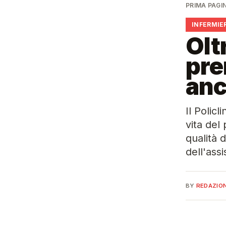
PRIMA PAGI
INFERMIE
Olt
pre
anc
Il Polic
vita del 
qualità 
dell'assi
BY
REDAZIO
🩺