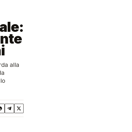
ale:
ente
i
rda alla
la
olo