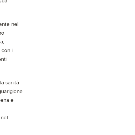
 sua
ente nel
no
a,
 con i
enti
la sanità
guarigione
iena e
 nel