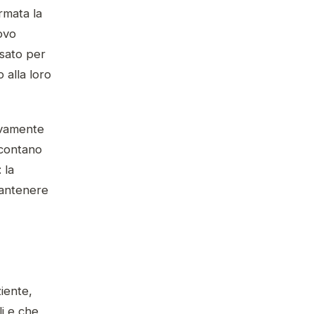
rmata la
ovo
nsato per
 alla loro
sivamente
 contano
 la
 mantenere
ziente,
li e che