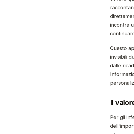
raccontano
direttamen
incontra u
continuare
Questo ap
invisibili 
dalle rica
Informazio
personaliz
Il valo
Per gli in
dell'impor