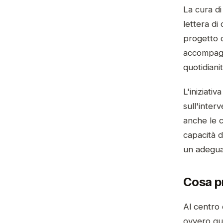
La cura di
lettera d
progetto d
accompagna
quotidianit
L'iniziati
sull'inter
anche le co
capacità d
un adegua
Cosa pr
Al centro d
ovvero que