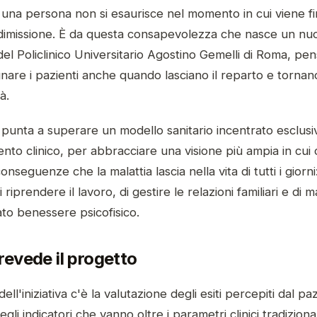
 una persona non si esaurisce nel momento in cui viene fi
i dimissione. È da questa consapevolezza che nasce un nu
el Policlinico Universitario Agostino Gemelli di Roma, pe
re i pazienti anche quando lasciano il reparto e tornano
à.
va punta a superare un modello sanitario incentrato esclu
vento clinico, per abbracciare una visione più ampia in cui
nseguenze che la malattia lascia nella vita di tutti i giorni:
i riprendere il lavoro, di gestire le relazioni familiari e di
to benessere psicofisico.
evede il progetto
ell'iniziativa c'è la valutazione degli esiti percepiti dal pa
gli indicatori che vanno oltre i parametri clinici tradiziona