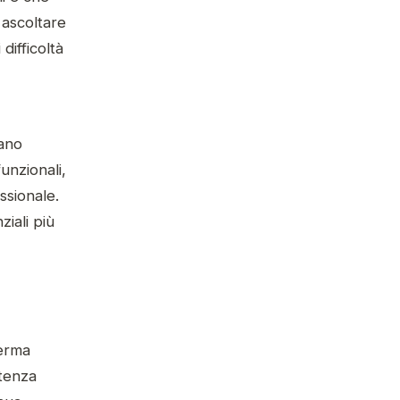
 ascoltare
difficoltà
tano
funzionali,
ssionale.
iali più
ferma
stenza