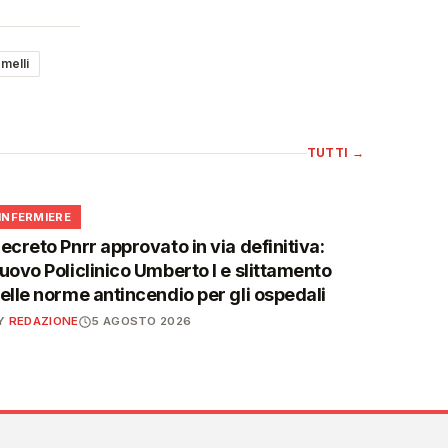
melli
TUTTI
→
🩺
INFERMIERE
ecreto Pnrr approvato in via definitiva:
uovo Policlinico Umberto I e slittamento
elle norme antincendio per gli ospedali
Y
REDAZIONE
5 AGOSTO 2026