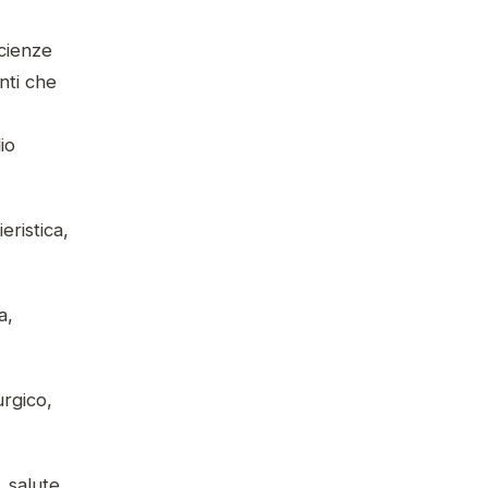
Scienze
nti che
io
eristica,
a,
urgico,
, salute