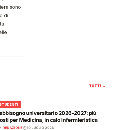
riera sono
e di
ta
elle
TUTTI
→
🎓
STUDENTI
abbisogno universitario 2026-2027: più
osti per Medicina, in calo Infermieristica
Y
REDAZIONE
10 LUGLIO 2026