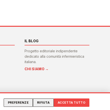
IL BLOG
Progetto editoriale indipendente
dedicato alla comunità infermieristica
italiana.
CHI SIAMO →
PREFERENZE
RIFIUTA
ACCETTA TUTTO
Privacy
Cookie
Contatti
Preferenze cookie