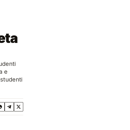
eta
tudenti
a e
 studenti