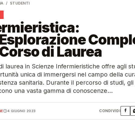
NA
/
STUDENTI
I
ermieristica:
Esplorazione Compl
 Corso di Laurea
di laurea in Scienze Infermieristiche offre agli s
tunità unica di immergersi nel campo della cur
stenza sanitaria. Durante il percorso di studi, gli
scono una vasta gamma di conoscenze…
CONDIVIDI
NE
4 GIUGNO 2023