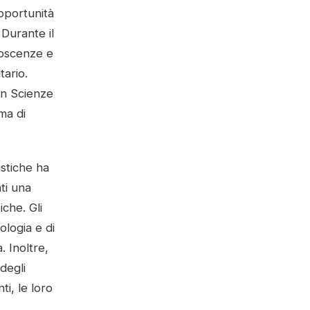
opportunità
 Durante il
noscenze e
tario.
in Scienze
ma di
istiche ha
nti una
iche. Gli
ologia e di
. Inoltre,
degli
i, le loro