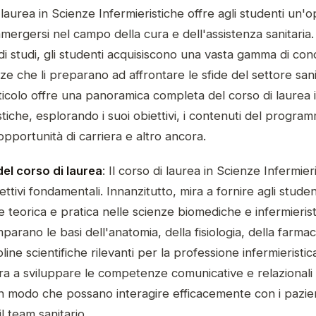
i laurea in Scienze Infermieristiche offre agli studenti un'
mmergersi nel campo della cura e dell'assistenza sanitaria.
i studi, gli studenti acquisiscono una vasta gamma di co
 che li preparano ad affrontare le sfide del settore sani
icolo offre una panoramica completa del corso di laurea 
stiche, esplorando i suoi obiettivi, i contenuti del program
 opportunità di carriera e altro ancora.
del corso di laurea
: Il corso di laurea in Scienze Infermier
iettivi fondamentali. Innanzitutto, mira a fornire agli stude
e teorica e pratica nelle scienze biomediche e infermierist
mparano le basi dell'anatomia, della fisiologia, della farmac
pline scientifiche rilevanti per la professione infermieristica
ira a sviluppare le competenze comunicative e relazionali 
in modo che possano interagire efficacemente con i pazient
il team sanitario.