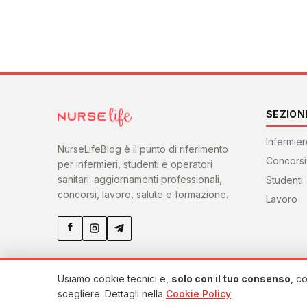
SEZION
Infermie
NurseLifeBlog è il punto di riferimento
Concorsi
per infermieri, studenti e operatori
sanitari: aggiornamenti professionali,
Studenti
concorsi, lavoro, salute e formazione.
Lavoro
Usiamo cookie tecnici e,
solo con il tuo consenso
, co
©
scegliere. Dettagli nella
2026
NurseLifeBlog
— Notizie e approfondimenti dal mondo
Cookie Policy
.