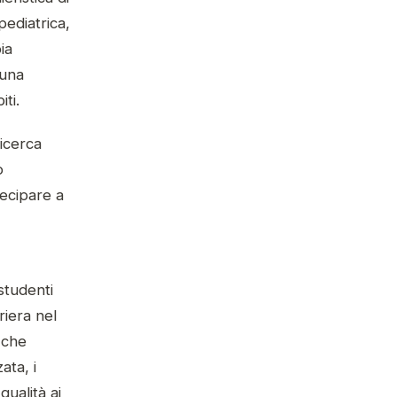
pediatrica,
ia
 una
ti.
ricerca
o
tecipare a
 studenti
iera nel
 che
ata, i
ualità ai