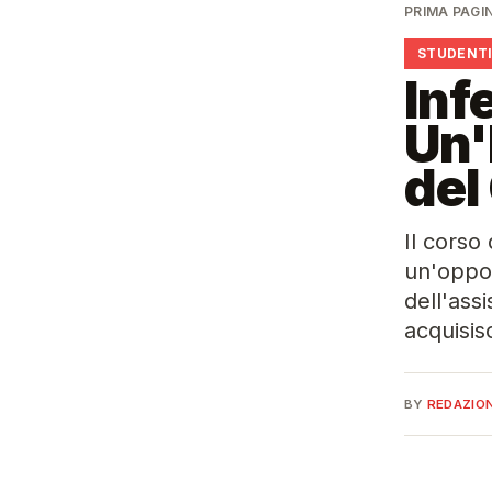
PRIMA PAGI
STUDENT
Inf
Un'
del
Il corso 
un'oppor
dell'assi
acquisi
BY
REDAZIO
🎓