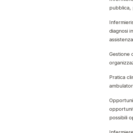
pubblica, 
Infermieri
diagnosi i
assistenza
Gestione d
organizzaz
Pratica cli
ambulatori,
Opportunit
opportunit
possibili 
Infermiere