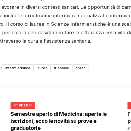
 lavorare in diversi contesti sanitari. Le opportunità di car
 e includono ruoli come infermiere specializzato, infermier
cc. Il corso di laurea in Scienze Infermieristiche è una scel
 per coloro che desiderano fare la differenza nella vita d
traverso la cura e l'assistenza sanitaria.
:
infermieristica
laurea
triennale
corso
🎓
STUDENTI
Semestre aperto di Medicina: aperte le
F
iscrizioni, ecco le novità su prove e
p
graduatorie
B