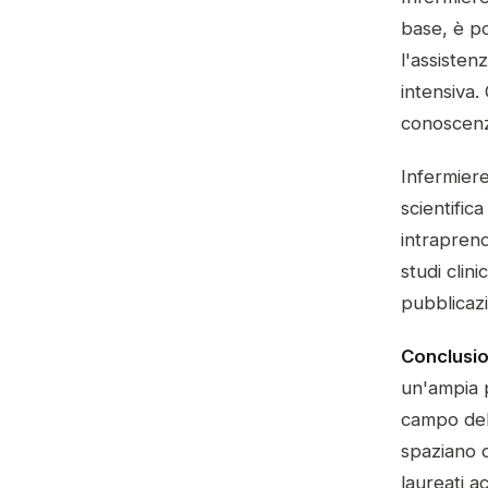
base, è po
l'assisten
intensiva.
conoscenza
Infermiere
scientific
intraprend
studi clin
pubblicazio
Conclusio
un'ampia p
campo del
spaziano d
laureati a