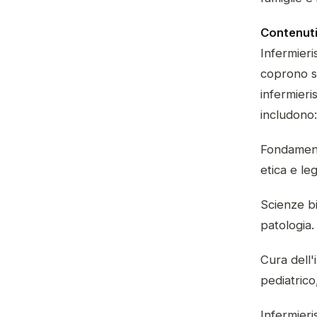
Contenuti
Infermieri
coprono si
infermieri
includono:
Fondamenti
etica e leg
Scienze bi
patologia.
Cura dell'
pediatrico
Infermieri