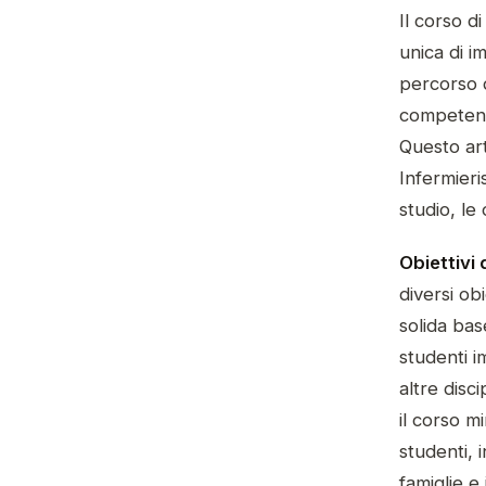
Il corso d
unica di i
percorso d
competenze
Questo art
Infermieri
studio, le
Obiettivi 
diversi ob
solida bas
studenti i
altre disci
il corso m
studenti, 
famiglie e 