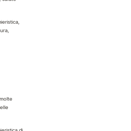
ieristica,
cura,
 molte
elle
eristica di