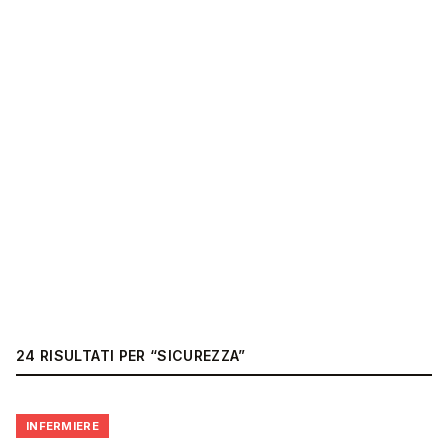
24
RISULTATI
PER “
SICUREZZA
”
🩺
INFERMIERE