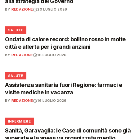
alla strategia del Governo
BY
REDAZIONE
20 LUGLIO 2026
❤️
SALUTE
Ondata di calore record: bollino rosso in molte
città e allerta per i grandi anziani
BY
REDAZIONE
16 LUGLIO 2026
❤️
SALUTE
Assistenza sanitaria fuori Regione: farmaci e
visite mediche in vacanza
BY
REDAZIONE
16 LUGLIO 2026
🩺
INFERMIERE
Sanità, Garavaglia: le Case di comunità sono già
superate e la spesa va organizzata meglio