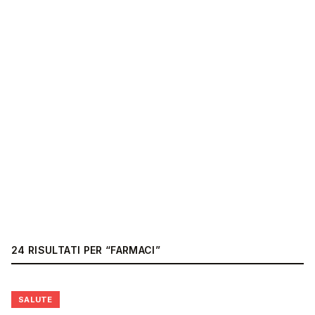
24
RISULTATI
PER “
FARMACI
”
❤️
SALUTE