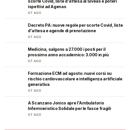
scorte Covid, liste d'attesa al Siveas e poteri
ispettivi ad Agenas
07 AGO
Decreto PA: nuove regole per scorte Covid, liste
🩺
d'attesa e agende di prenotazione
07 AGO
Medicina, salgono a 27.000 i posti per il
🎓
prossimo anno accademico: 3.000 in più
07 AGO
Formazione ECM ad agosto: nuovi corsi su
🩺
rischio cardiovascolare e intelligenza artificiale
generativa
07 AGO
A Scanzano Jonico apre l'Ambulatorio
🩺
Infermieristico Solidale per le fasce fragili
07 AGO