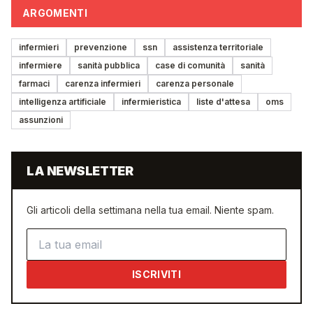
ARGOMENTI
infermieri
prevenzione
ssn
assistenza territoriale
infermiere
sanità pubblica
case di comunità
sanità
farmaci
carenza infermieri
carenza personale
intelligenza artificiale
infermieristica
liste d'attesa
oms
assunzioni
LA NEWSLETTER
Gli articoli della settimana nella tua email. Niente spam.
Indirizzo email
ISCRIVITI