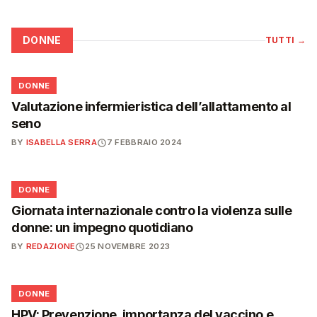
DONNE
TUTTI
→
🌸
DONNE
Valutazione infermieristica dell’allattamento al
seno
BY
ISABELLA SERRA
7 FEBBRAIO 2024
🌸
DONNE
Giornata internazionale contro la violenza sulle
donne: un impegno quotidiano
BY
REDAZIONE
25 NOVEMBRE 2023
🌸
DONNE
HPV: Prevenzione, importanza del vaccino e