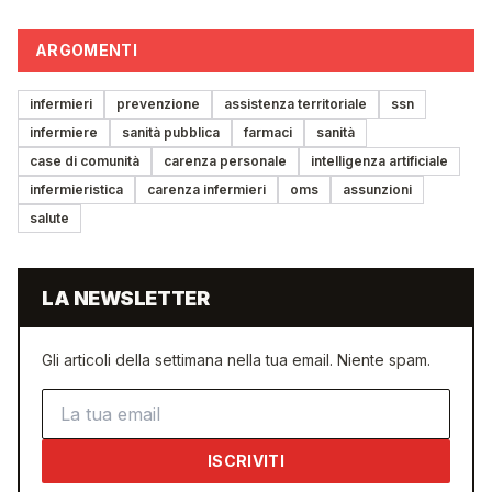
ARGOMENTI
infermieri
prevenzione
assistenza territoriale
ssn
infermiere
sanità pubblica
farmaci
sanità
case di comunità
carenza personale
intelligenza artificiale
infermieristica
carenza infermieri
oms
assunzioni
salute
LA NEWSLETTER
Gli articoli della settimana nella tua email. Niente spam.
Indirizzo email
ISCRIVITI