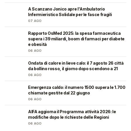
A Scanzano Jonico apre l'Ambulatorio
🩺
Infermieristico Solidale per le fasce fragili
07 AGO
Rapporto OsMed 2025: la spesa farmaceutica
❤️
supera i 39 miliardi, boom di farmaci per diabete
e obesità
06 AGO
Ondata di calore in lieve calo: il 7 agosto 26 città
❤️
da bollino rosso, il giorno dopo scendono a 21
06 AGO
Emergenza caldo: il numero 1500 supera le 1.700
❤️
chiamate gestite dal 22 giugno
06 AGO
AIFA aggiorna il Programma attività 2026: le
❤️
modifiche dopo le richieste delle Regioni
06 AGO