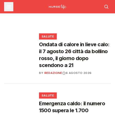
corsi su rischio cardiovascolare e
INFERMIERE
Rapporto OsMed 2025: la spesa
A Scanzano Jonico apre l'Ambulatorio
farmaceutica supera i 39 miliardi, boom di
intelligenza artificiale generativa
Infermieristico Solidale per le fasce fragili
farmaci per diabete e obesità
🩺
🩺
❤️
❤️
SALUTE
Ondata di calore in lieve calo:
il 7 agosto 26 città da bollino
rosso, il giorno dopo
scendono a 21
BY
REDAZIONE
6 AGOSTO 2026
❤️
SALUTE
Emergenza caldo: il numero
1500 supera le 1.700