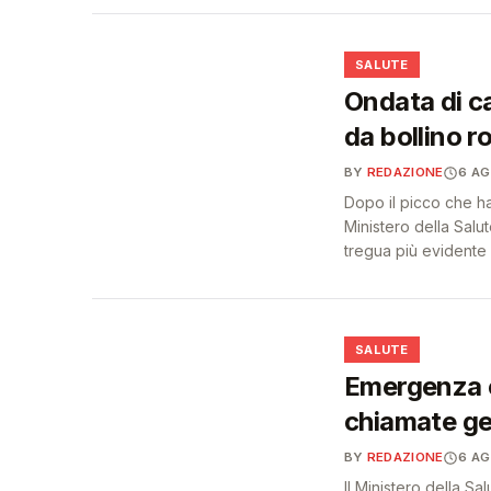
❤️
SALUTE
Ondata di cal
da bollino r
BY
REDAZIONE
6 A
Dopo il picco che ha 
Ministero della Sal
tregua più evidente 
❤️
SALUTE
Emergenza c
chiamate ge
BY
REDAZIONE
6 A
Il Ministero della Sa