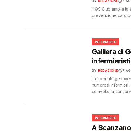
BY
REDAZIONE
7 A
Il QS Club amplia la
prevenzione cardiova
🩺
INFERMIERE
Galliera di 
infermierist
BY
REDAZIONE
7 A
L'ospedale genovese 
numerosi infermieri,
coinvolto la conser
🩺
INFERMIERE
A Scanzano 