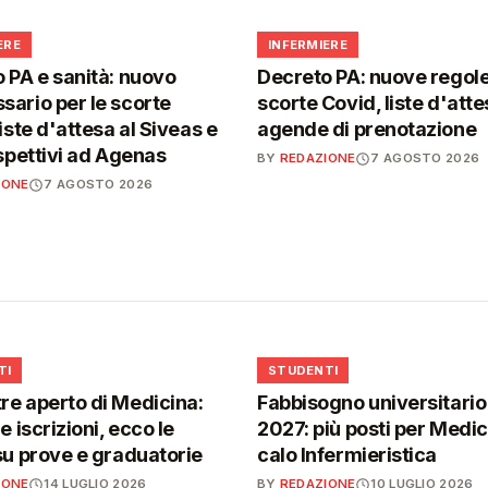
🩺
ERE
INFERMIERE
 PA e sanità: nuovo
Decreto PA: nuove regole
ario per le scorte
scorte Covid, liste d'atte
iste d'attesa al Siveas e
agende di prenotazione
ispettivi ad Agenas
BY
REDAZIONE
7 AGOSTO 2026
IONE
7 AGOSTO 2026
🎓
TI
STUDENTI
e aperto di Medicina:
Fabbisogno universitari
e iscrizioni, ecco le
2027: più posti per Medici
su prove e graduatorie
calo Infermieristica
IONE
14 LUGLIO 2026
BY
REDAZIONE
10 LUGLIO 2026