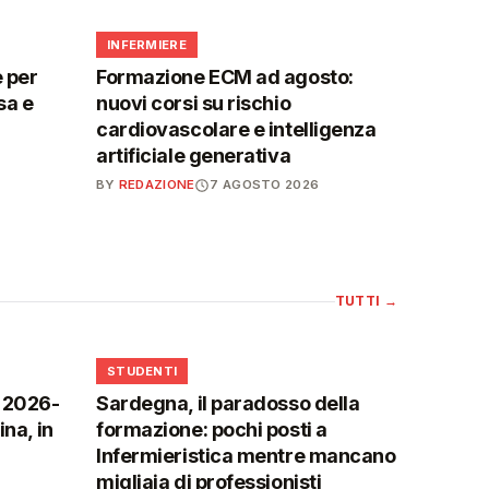
🩺
INFERMIERE
 per
Formazione ECM ad agosto:
sa e
nuovi corsi su rischio
cardiovascolare e intelligenza
artificiale generativa
BY
REDAZIONE
7 AGOSTO 2026
TUTTI
→
🎓
STUDENTI
o 2026-
Sardegna, il paradosso della
na, in
formazione: pochi posti a
Infermieristica mentre mancano
migliaia di professionisti