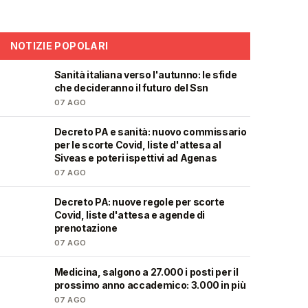
NOTIZIE POPOLARI
Sanità italiana verso l'autunno: le sfide
🩺
che decideranno il futuro del Ssn
07 AGO
Decreto PA e sanità: nuovo commissario
🩺
per le scorte Covid, liste d'attesa al
Siveas e poteri ispettivi ad Agenas
07 AGO
Decreto PA: nuove regole per scorte
🩺
Covid, liste d'attesa e agende di
prenotazione
07 AGO
Medicina, salgono a 27.000 i posti per il
🎓
prossimo anno accademico: 3.000 in più
07 AGO