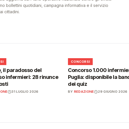
o bollettini quotidiani, campagna informativa e il servizio
i cittadini.
📋
SI
CONCORSI
 il paradosso del
Concorso 1.000 infermier
o infermieri: 28 rinunce
Puglia: disponibile la ban
osti
dei quiz
IONE
31 LUGLIO 2026
BY
REDAZIONE
29 GIUGNO 2026