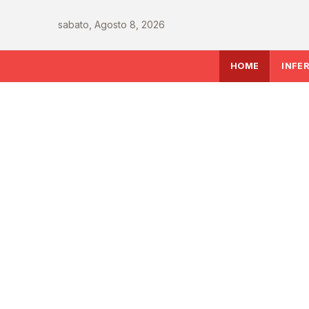
sabato, Agosto 8, 2026
HOME
INFE
INFERMIERE
Sanità italiana verso
le sfide che decidera
del Ssn