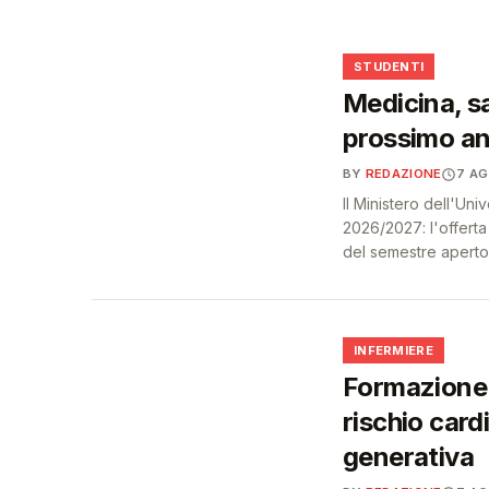
🩺
🎓
STUDENTI
Medicina, sa
prossimo an
BY
REDAZIONE
7 A
Il Ministero dell'Un
2026/2027: l'offert
del semestre aperto
🩺
INFERMIERE
Formazione 
rischio card
generativa