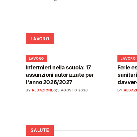
LAVORO
💼
💼
LAVORO
LAVORO
Infermieri nella scuola: 17
Ferie es
assunzioni autorizzate per
sanitar
l'anno 2026/2027
davvero
BY
REDAZIONE
5 AGOSTO 2026
BY
REDAZ
SALUTE