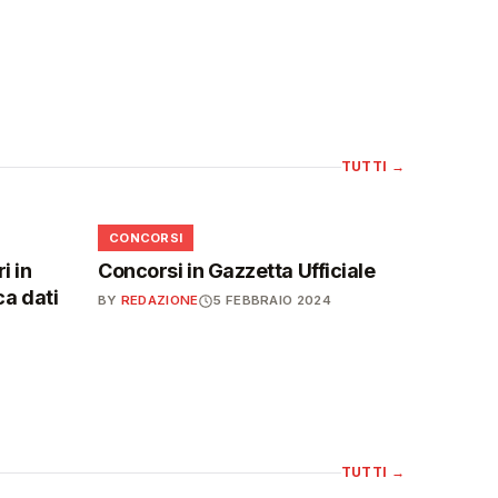
TUTTI
→
📋
CONCORSI
i in
Concorsi in Gazzetta Ufficiale
ca dati
BY
REDAZIONE
5 FEBBRAIO 2024
TUTTI
→