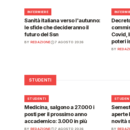
🩺
🩺
INFERMIERE
INFERMI
Sanità italiana verso l'autunno:
Decreto
le sfide che decideranno il
commiss
futuro del Ssn
Covid, l
poteri 
BY
REDAZIONE
7 AGOSTO 2026
BY
REDAZ
STUDENTI
🎓
🎓
STUDENTI
STUDEN
Medicina, salgono a 27.000 i
Semestr
posti per il prossimo anno
aperte l
accademico: 3.000 in più
novità 
BY
REDAZIONE
7 AGOSTO 2026
BY
REDAZ