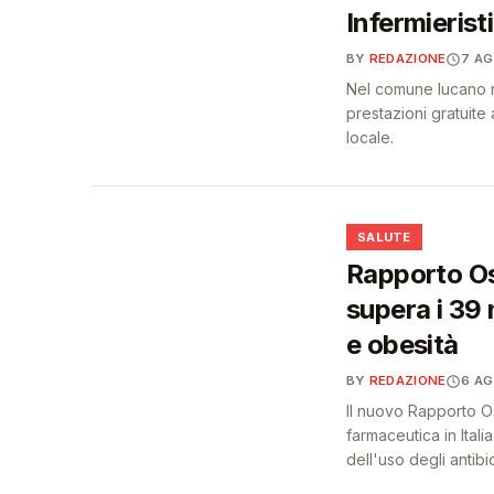
Infermieristi
BY
REDAZIONE
7 A
Nel comune lucano na
prestazioni gratuite a
locale.
❤️
SALUTE
Rapporto Os
supera i 39 
e obesità
BY
REDAZIONE
6 A
Il nuovo Rapporto O
farmaceutica in Itali
dell'uso degli antibiot