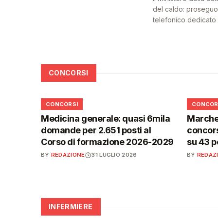
del caldo: proseguon
telefonico dedicato a
CONCORSI
📋
📋
CONCORSI
CONCOR
Medicina generale: quasi 6mila
Marche,
domande per 2.651 posti al
concors
Corso di formazione 2026-2029
su 43 p
BY
REDAZIONE
31 LUGLIO 2026
BY
REDAZ
INFERMIERE