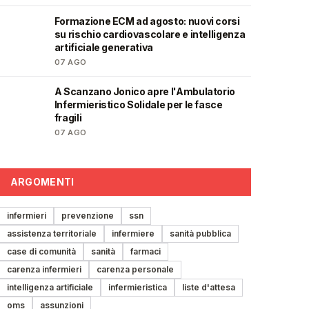
Formazione ECM ad agosto: nuovi corsi
🩺
su rischio cardiovascolare e intelligenza
artificiale generativa
07 AGO
A Scanzano Jonico apre l'Ambulatorio
🩺
Infermieristico Solidale per le fasce
fragili
07 AGO
ARGOMENTI
infermieri
prevenzione
ssn
assistenza territoriale
infermiere
sanità pubblica
case di comunità
sanità
farmaci
carenza infermieri
carenza personale
intelligenza artificiale
infermieristica
liste d'attesa
oms
assunzioni