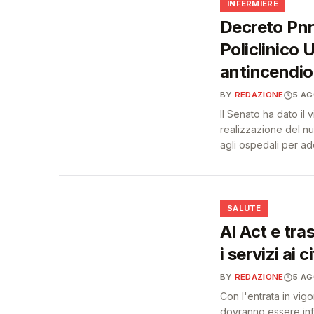
🩺
INFERMIERE
Decreto Pnrr
Policlinico 
antincendio 
BY
REDAZIONE
5 A
Il Senato ha dato il 
realizzazione del n
agli ospedali per ad
❤️
SALUTE
AI Act e tra
i servizi ai c
BY
REDAZIONE
5 A
Con l'entrata in vigo
dovranno essere info