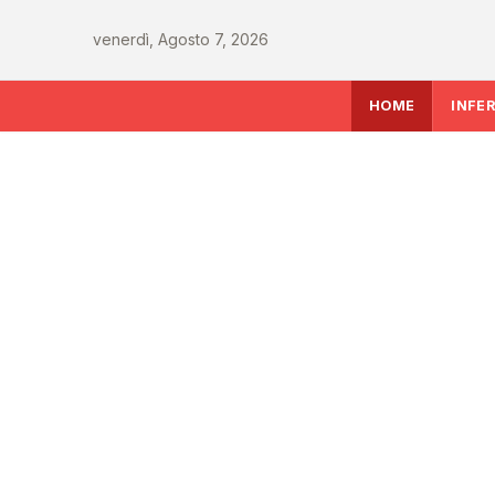
venerdì, Agosto 7, 2026
HOME
INFE
SALUTE
Rapporto OsMed 202
farmaceutica supera
miliardi, boom di far