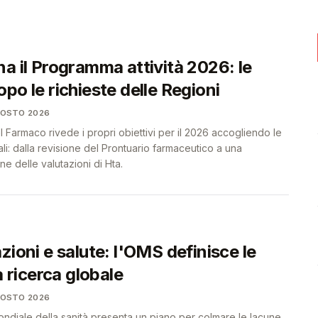
❤️
❤️
a il Programma attività 2026: le
po le richieste delle Regioni
GOSTO 2026
el Farmaco rivede i propri obiettivi per il 2026 accogliendo le
li: dalla revisione del Prontuario farmaceutico a una
e delle valutazioni di Hta.
zioni e salute: l'OMS definisce le
a ricerca globale
GOSTO 2026
ndiale della sanità presenta un piano per colmare le lacune