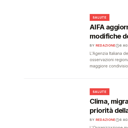
diabete e obesità
❤️
❤️
SALUTE
AIFA aggiorn
modifiche do
BY
REDAZIONE
6 A
L'Agenzia Italiana d
osservazioni regiona
maggiore condivision
❤️
SALUTE
Clima, migra
priorità dell
BY
REDAZIONE
6 A
L'Organizzazione mo