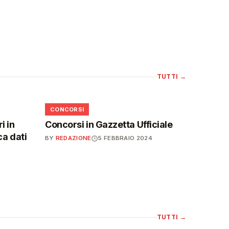
TUTTI
→
📋
CONCORSI
i in
Concorsi in Gazzetta Ufficiale
ca dati
BY
REDAZIONE
5 FEBBRAIO 2024
TUTTI
→