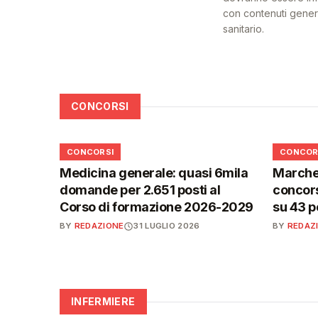
con contenuti generat
sanitario.
CONCORSI
📋
📋
CONCORSI
CONCOR
Medicina generale: quasi 6mila
Marche,
domande per 2.651 posti al
concors
Corso di formazione 2026-2029
su 43 p
BY
REDAZIONE
31 LUGLIO 2026
BY
REDAZ
INFERMIERE