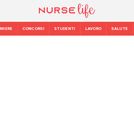
RMIERE
CONCORSI
STUDENTI
LAVORO
SALUTE
5: la spesa
SALUTE
SALUTE
 i 39
Ondata di calore in
Emergenza caldo: 
da bollino rosso, 
maci per
chiamate gestite 