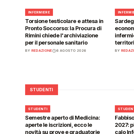
🩺
🩺
INFERMIERE
INFERMI
Torsione testicolare e attesa in
Sardegn
Pronto Soccorso: la Procura di
economi
Rimini chiede l'archiviazione
infermie
per il personale sanitario
territor
BY
REDAZIONE
6 AGOSTO 2026
BY
REDAZ
STUDENTI
🎓
🎓
STUDENTI
STUDEN
Semestre aperto di Medicina:
Fabbiso
aperte le iscrizioni, ecco le
2027: p
novità su prove e graduatorie
calo In