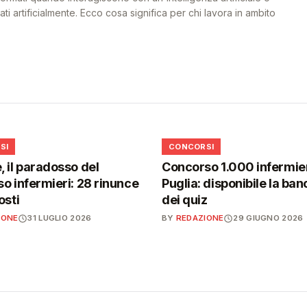
i artificialmente. Ecco cosa significa per chi lavora in ambito
📋
SI
CONCORSI
 il paradosso del
Concorso 1.000 infermier
o infermieri: 28 rinunce
Puglia: disponibile la ban
osti
dei quiz
IONE
31 LUGLIO 2026
BY
REDAZIONE
29 GIUGNO 2026