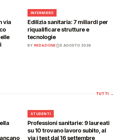
🩺
INFERMIERE
n via
Edilizia sanitaria: 7 miliardi per
ico
riqualificare strutture e
elle
tecnologie
i
BY
REDAZIONE
5 AGOSTO 2026
TUTTI
→
🎓
STUDENTI
ella
Professioni sanitarie: 9 laureati
su 10 trovano lavoro subito, al
mancano
via i test dal 16 settembre