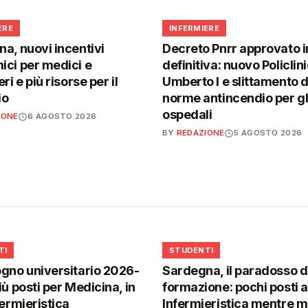
🩺
ERE
INFERMIERE
a, nuovi incentivi
Decreto Pnrr approvato i
ci per medici e
definitiva: nuovo Policlin
ri e più risorse per il
Umberto I e slittamento d
io
norme antincendio per gl
ospedali
IONE
6 AGOSTO 2026
BY
REDAZIONE
5 AGOSTO 2026
🎓
TI
STUDENTI
gno universitario 2026-
Sardegna, il paradosso d
iù posti per Medicina, in
formazione: pochi posti a
fermieristica
Infermieristica mentre 