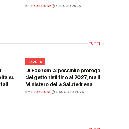
BY
REDAZIONE
7 LUGLIO 2026
TUTTI
→
💼
LAVORO
l
Dl Economia: possibile proroga
vità su
dei gettonisti fino al 2027, ma il
iali
Ministero della Salute frena
BY
REDAZIONE
4 AGOSTO 2026