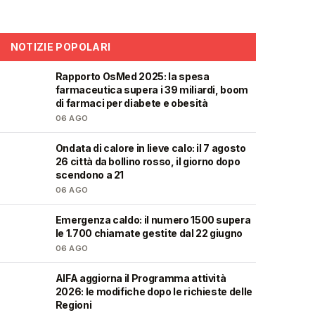
NOTIZIE POPOLARI
Rapporto OsMed 2025: la spesa
❤️
farmaceutica supera i 39 miliardi, boom
di farmaci per diabete e obesità
06 AGO
Ondata di calore in lieve calo: il 7 agosto
❤️
26 città da bollino rosso, il giorno dopo
scendono a 21
06 AGO
Emergenza caldo: il numero 1500 supera
❤️
le 1.700 chiamate gestite dal 22 giugno
06 AGO
AIFA aggiorna il Programma attività
❤️
2026: le modifiche dopo le richieste delle
Regioni