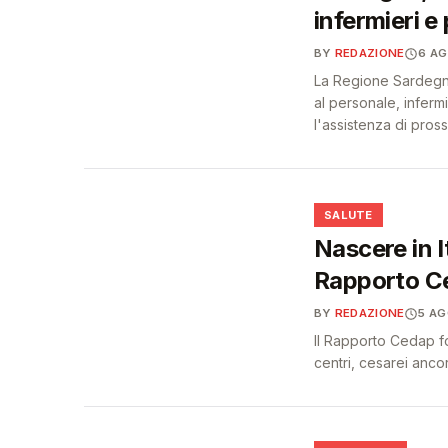
infermieri e 
BY
REDAZIONE
6 A
La Regione Sardegna 
al personale, infermi
l'assistenza di pross
❤️
SALUTE
Nascere in I
Rapporto C
BY
REDAZIONE
5 A
Il Rapporto Cedap fot
centri, cesarei anc