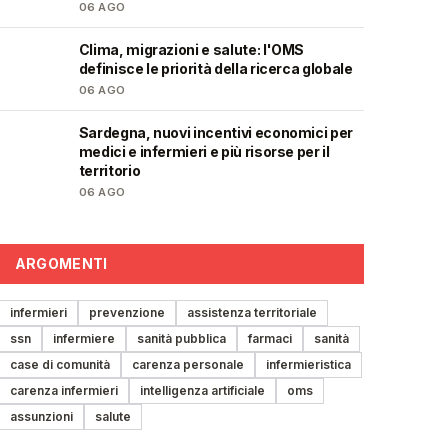
06 AGO
Clima, migrazioni e salute: l'OMS
❤️
definisce le priorità della ricerca globale
06 AGO
Sardegna, nuovi incentivi economici per
🩺
medici e infermieri e più risorse per il
territorio
06 AGO
ARGOMENTI
infermieri
prevenzione
assistenza territoriale
ssn
infermiere
sanità pubblica
farmaci
sanità
case di comunità
carenza personale
infermieristica
carenza infermieri
intelligenza artificiale
oms
assunzioni
salute