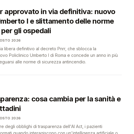
 approvato in via definitiva: nuovo
Umberto I e slittamento delle norme
per gli ospedali
GOSTO 2026
via libera definitivo al decreto Pnrr, che sblocca la
uovo Policlinico Umberto I di Roma e concede un anno in più
eguarsi alle norme di sicurezza antincendio.
sparenza: cosa cambia per la sanità e
ittadini
GOSTO 2026
re degli obblighi di trasparenza dell'AI Act, i pazienti
rmati quando interagiscono con un'intelligenza artificiale o