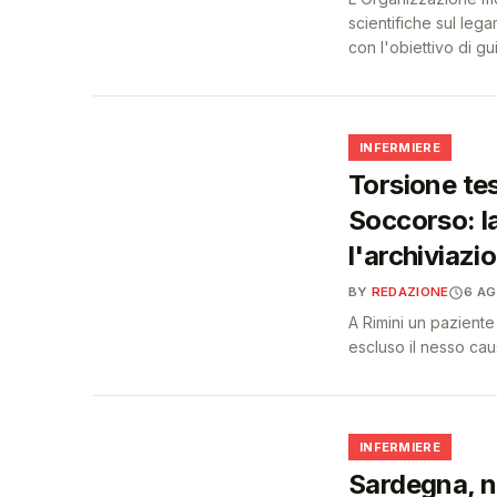
scientifiche sul lega
con l'obiettivo di g
🩺
INFERMIERE
Torsione tes
Soccorso: la
l'archiviazi
BY
REDAZIONE
6 A
A Rimini un paziente
escluso il nesso cau
🩺
INFERMIERE
Sardegna, n