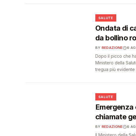
❤️
SALUTE
Ondata di cal
da bollino r
BY
REDAZIONE
6 A
Dopo il picco che ha 
Ministero della Sal
tregua più evidente 
❤️
SALUTE
Emergenza c
chiamate ge
BY
REDAZIONE
6 A
Il Ministero della Sa