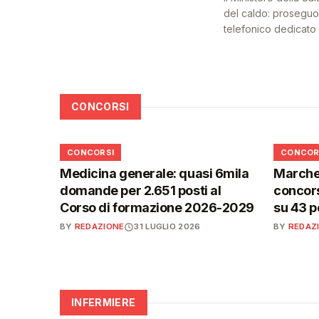
del caldo: proseguon
telefonico dedicato a
CONCORSI
📋
📋
CONCORSI
CONCOR
Medicina generale: quasi 6mila
Marche,
domande per 2.651 posti al
concors
Corso di formazione 2026-2029
su 43 p
BY
REDAZIONE
31 LUGLIO 2026
BY
REDAZ
INFERMIERE