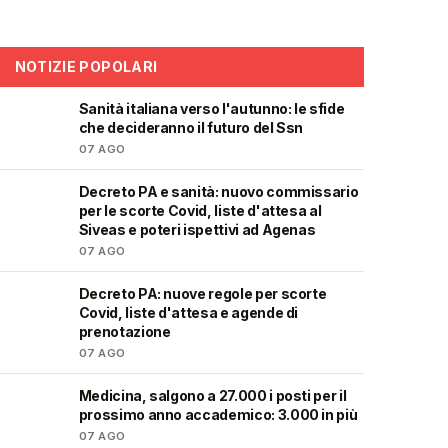
NOTIZIE POPOLARI
Sanità italiana verso l'autunno: le sfide
🩺
che decideranno il futuro del Ssn
07 AGO
Decreto PA e sanità: nuovo commissario
🩺
per le scorte Covid, liste d'attesa al
Siveas e poteri ispettivi ad Agenas
07 AGO
Decreto PA: nuove regole per scorte
🩺
Covid, liste d'attesa e agende di
prenotazione
07 AGO
Medicina, salgono a 27.000 i posti per il
🎓
prossimo anno accademico: 3.000 in più
07 AGO