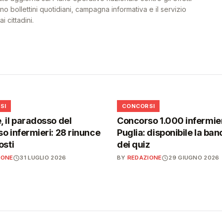
o bollettini quotidiani, campagna informativa e il servizio
i cittadini.
📋
SI
CONCORSI
 il paradosso del
Concorso 1.000 infermier
o infermieri: 28 rinunce
Puglia: disponibile la ban
osti
dei quiz
IONE
31 LUGLIO 2026
BY
REDAZIONE
29 GIUGNO 2026