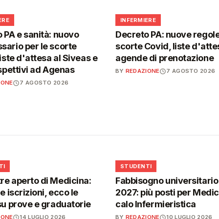
🩺
ERE
INFERMIERE
 PA e sanità: nuovo
Decreto PA: nuove regole
ario per le scorte
scorte Covid, liste d'atte
iste d'attesa al Siveas e
agende di prenotazione
ispettivi ad Agenas
BY
REDAZIONE
7 AGOSTO 2026
IONE
7 AGOSTO 2026
🎓
TI
STUDENTI
e aperto di Medicina:
Fabbisogno universitari
e iscrizioni, ecco le
2027: più posti per Medici
su prove e graduatorie
calo Infermieristica
IONE
14 LUGLIO 2026
BY
REDAZIONE
10 LUGLIO 2026