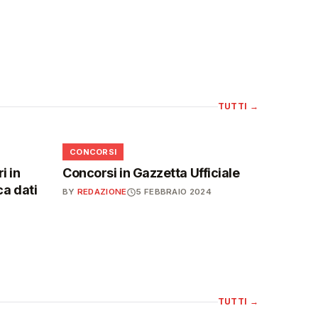
TUTTI
→
📋
CONCORSI
i in
Concorsi in Gazzetta Ufficiale
ca dati
BY
REDAZIONE
5 FEBBRAIO 2024
TUTTI
→