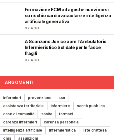
Formazione ECM ad agosto: nuovi corsi
🩺
su rischio cardiovascolare e intelligenza
artificiale generativa
07 AGO
A Scanzano Jonico apre l'Ambulatorio
🩺
Infermieristico Solidale per le fasce
fragili
07 AGO
ARGOMENTI
infermieri
prevenzione
ssn
assistenza territoriale
infermiere
sanità pubblica
case di comunità
sanità
farmaci
carenza infermieri
carenza personale
intelligenza artificiale
infermieristica
liste d'attesa
oms
assunzioni