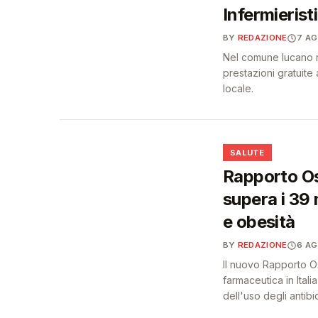
Infermieristi
BY
REDAZIONE
7 A
Nel comune lucano na
prestazioni gratuite a
locale.
❤️
SALUTE
Rapporto Os
supera i 39 
e obesità
BY
REDAZIONE
6 A
Il nuovo Rapporto O
farmaceutica in Itali
dell'uso degli antibiot