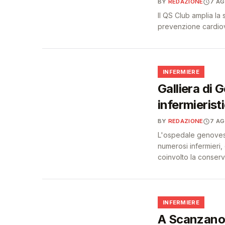
BY
REDAZIONE
7 A
Il QS Club amplia la
prevenzione cardiova
🩺
INFERMIERE
Galliera di 
infermierist
BY
REDAZIONE
7 A
L'ospedale genovese 
numerosi infermieri,
coinvolto la conser
🩺
INFERMIERE
A Scanzano 