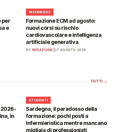
🩺
INFERMIERE
 per
Formazione ECM ad agosto:
sa e
nuovi corsi su rischio
cardiovascolare e intelligenza
artificiale generativa
BY
REDAZIONE
7 AGOSTO 2026
TUTTI
→
🎓
STUDENTI
o 2026-
Sardegna, il paradosso della
na, in
formazione: pochi posti a
Infermieristica mentre mancano
migliaia di professionisti