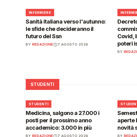
🩺
🩺
INFERMIERE
INFERMI
Sanità italiana verso l'autunno:
Decreto
le sfide che decideranno il
commiss
futuro del Ssn
Covid, l
poteri 
BY
REDAZIONE
7 AGOSTO 2026
BY
REDAZ
STUDENTI
🎓
🎓
STUDENTI
STUDEN
Medicina, salgono a 27.000 i
Semestr
posti per il prossimo anno
aperte l
accademico: 3.000 in più
novità 
BY
REDAZIONE
7 AGOSTO 2026
BY
REDAZ