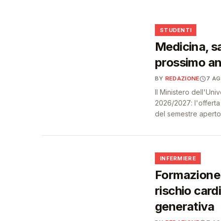
🩺
🎓
STUDENTI
Medicina, sa
prossimo an
BY
REDAZIONE
7 A
Il Ministero dell'Un
2026/2027: l'offert
del semestre aperto
🩺
INFERMIERE
Formazione 
rischio card
generativa