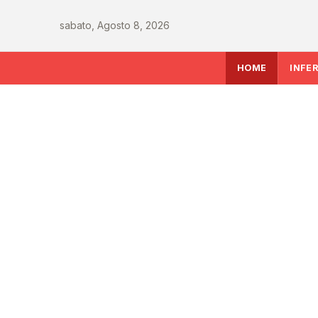
sabato, Agosto 8, 2026
HOME
INFE
INFERMIERE
Sanità italiana verso
le sfide che decidera
del Ssn