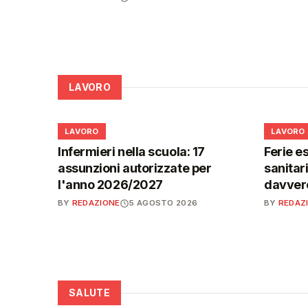
LAVORO
💼
💼
LAVORO
LAVORO
Infermieri nella scuola: 17
Ferie es
assunzioni autorizzate per
sanitar
l'anno 2026/2027
davvero
BY
REDAZIONE
5 AGOSTO 2026
BY
REDAZ
SALUTE