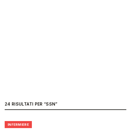
24
RISULTATI
PER “
SSN
”
🩺
INFERMIERE