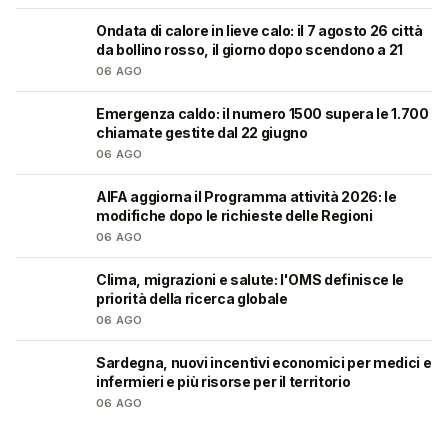
Ondata di calore in lieve calo: il 7 agosto 26 città
❤️
da bollino rosso, il giorno dopo scendono a 21
06 AGO
Emergenza caldo: il numero 1500 supera le 1.700
❤️
chiamate gestite dal 22 giugno
06 AGO
AIFA aggiorna il Programma attività 2026: le
❤️
modifiche dopo le richieste delle Regioni
06 AGO
Clima, migrazioni e salute: l'OMS definisce le
❤️
priorità della ricerca globale
06 AGO
Sardegna, nuovi incentivi economici per medici e
🩺
infermieri e più risorse per il territorio
06 AGO