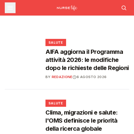
farmaceutica supera i 39 miliardi,
SALUTE
Ondata di calore in lieve calo: il 7 agosto 26
città da bollino rosso, il giorno dopo
Emergenza caldo: il numero 1500 supera le
boom di farmaci per diabete e
scendono a 21
1.700 chiamate gestite dal 22 giugno
obesità
❤️
❤️
❤️
❤️
SALUTE
AIFA aggiorna il Programma
attività 2026: le modifiche
dopo le richieste delle Regioni
BY
REDAZIONE
6 AGOSTO 2026
❤️
SALUTE
Clima, migrazioni e salute:
l'OMS definisce le priorità
della ricerca globale