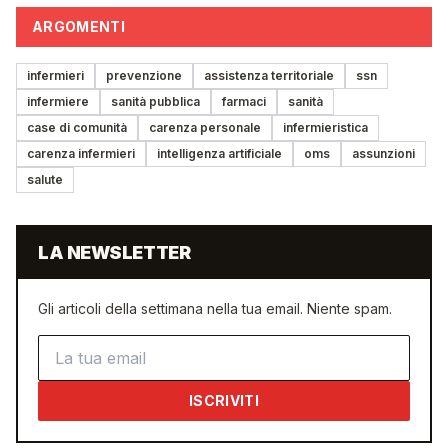
ARGOMENTI
infermieri
prevenzione
assistenza territoriale
ssn
infermiere
sanità pubblica
farmaci
sanità
case di comunità
carenza personale
infermieristica
carenza infermieri
intelligenza artificiale
oms
assunzioni
salute
LA NEWSLETTER
Gli articoli della settimana nella tua email. Niente spam.
Indirizzo email
ISCRIVITI