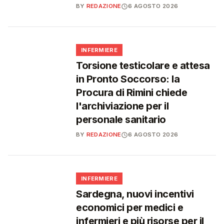
BY
REDAZIONE
6 AGOSTO 2026
🩺
INFERMIERE
Torsione testicolare e attesa
in Pronto Soccorso: la
Procura di Rimini chiede
l'archiviazione per il
personale sanitario
BY
REDAZIONE
6 AGOSTO 2026
🩺
INFERMIERE
Sardegna, nuovi incentivi
economici per medici e
infermieri e più risorse per il