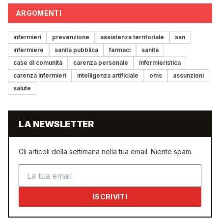
ARGOMENTI
infermieri
prevenzione
assistenza territoriale
ssn
infermiere
sanità pubblica
farmaci
sanità
case di comunità
carenza personale
infermieristica
carenza infermieri
intelligenza artificiale
oms
assunzioni
salute
LA NEWSLETTER
Gli articoli della settimana nella tua email. Niente spam.
Indirizzo email
ISCRIVITI