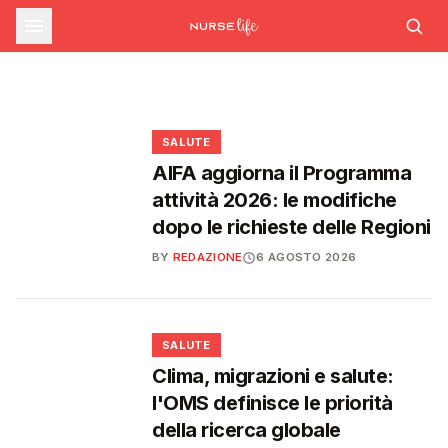
farmaceutica supera i 39 miliardi,
SALUTE
Ondata di calore in lieve calo: il 7 agosto 26
città da bollino rosso, il giorno dopo
Emergenza caldo: il numero 1500 supera le
boom di farmaci per diabete e
scendono a 21
1.700 chiamate gestite dal 22 giugno
obesità
❤️
❤️
❤️
❤️
SALUTE
AIFA aggiorna il Programma
attività 2026: le modifiche
dopo le richieste delle Regioni
BY
REDAZIONE
6 AGOSTO 2026
❤️
SALUTE
Clima, migrazioni e salute:
l'OMS definisce le priorità
della ricerca globale