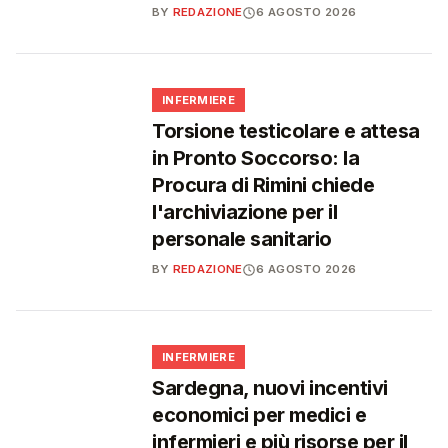
BY
REDAZIONE
6 AGOSTO 2026
🩺
INFERMIERE
Torsione testicolare e attesa
in Pronto Soccorso: la
Procura di Rimini chiede
l'archiviazione per il
personale sanitario
BY
REDAZIONE
6 AGOSTO 2026
🩺
INFERMIERE
Sardegna, nuovi incentivi
economici per medici e
infermieri e più risorse per il