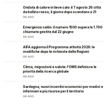
Ondata di calore in lieve calo: il 7 agosto 26 città
❤️
da bollino rosso, il giorno dopo scendono a 21
06 AGO
Emergenza caldo: il numero 1500 supera le 1.700
❤️
chiamate gestite dal 22 giugno
06 AGO
AIFA aggiorna il Programma attività 2026: le
❤️
modifiche dopo le richieste delle Regioni
06 AGO
Clima, migrazioni e salute: l'OMS definisce le
❤️
priorità della ricerca globale
06 AGO
Sardegna, nuovi incentivi economici per medici e
🩺
infermieri e più risorse per il territorio
06 AGO