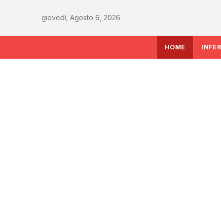
giovedì, Agosto 6, 2026
HOME
INFE
SALUTE
AIFA aggiorna il Pr
attività 2026: le mo
le richieste delle Reg