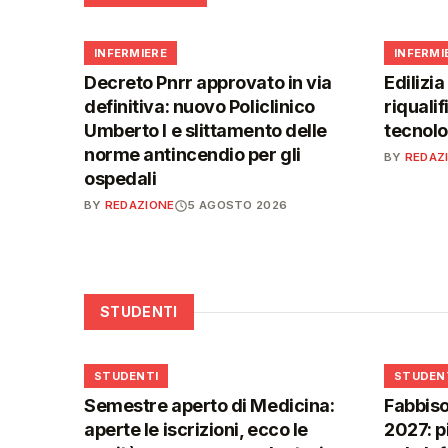
🩺
🩺
INFERMIERE
INFERMI
Decreto Pnrr approvato in via
Edilizia
definitiva: nuovo Policlinico
riqualif
Umberto I e slittamento delle
tecnolo
norme antincendio per gli
BY
REDAZ
ospedali
BY
REDAZIONE
5 AGOSTO 2026
STUDENTI
🎓
🎓
STUDENTI
STUDEN
Semestre aperto di Medicina:
Fabbiso
aperte le iscrizioni, ecco le
2027: p