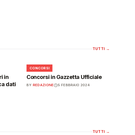
TUTTI
→
📋
CONCORSI
i in
Concorsi in Gazzetta Ufficiale
ca dati
BY
REDAZIONE
5 FEBBRAIO 2024
TUTTI
→