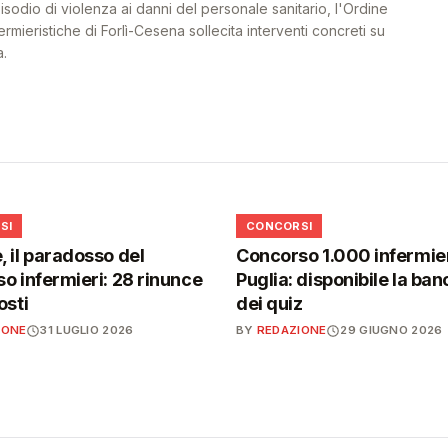
odio di violenza ai danni del personale sanitario, l'Ordine
ermieristiche di Forlì-Cesena sollecita interventi concreti su
a.
📋
SI
CONCORSI
 il paradosso del
Concorso 1.000 infermier
o infermieri: 28 rinunce
Puglia: disponibile la ban
osti
dei quiz
IONE
31 LUGLIO 2026
BY
REDAZIONE
29 GIUGNO 2026