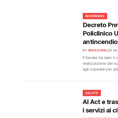
❤️
🩺
INFERMIERE
Decreto Pnrr
Policlinico 
antincendio 
BY
REDAZIONE
5 A
Il Senato ha dato il 
realizzazione del n
agli ospedali per ad
❤️
SALUTE
AI Act e tra
i servizi ai c