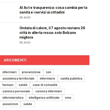
AI Act e trasparenza: cosa cambia per la
❤️
sanità e i servizi ai cittadini
05 AGO
Ondata di calore, il 7 agosto restano 26
❤️
città in allerta rossa: solo Bolzano
migliora
05 AGO
ARGOMENTI
infermieri
prevenzione
ssn
assistenza territoriale
infermiere
sanità pubblica
farmaci
sanità
case di comunità
carenza personale
carenza infermieri
infermieristica
intelligenza artificiale
oms
assunzioni
salute