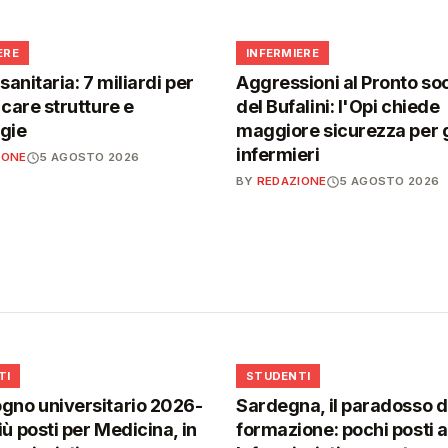
🩺
ERE
INFERMIERE
 sanitaria: 7 miliardi per
Aggressioni al Pronto so
icare strutture e
del Bufalini: l'Opi chiede
gie
maggiore sicurezza per g
infermieri
IONE
5 AGOSTO 2026
BY
REDAZIONE
5 AGOSTO 2026
🎓
TI
STUDENTI
gno universitario 2026-
Sardegna, il paradosso d
iù posti per Medicina, in
formazione: pochi posti a