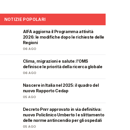
NOTIZIE POPOLARI
AIFA aggiorna il Programma attività
❤️
2026: le modifiche dopo le richieste delle
Regioni
06 AGO
Clima, migrazioni e salute: l'OMS
❤️
definisce le priorità della ricerca globale
06 AGO
Nascere in Italia nel 2025: il quadro del
❤️
nuovo Rapporto Cedap
05 AGO
Decreto Pnrr approvato in via definitiva:
🩺
nuovo Policlinico Umberto I e slittamento
delle norme antincendio per gli ospedali
05 AGO