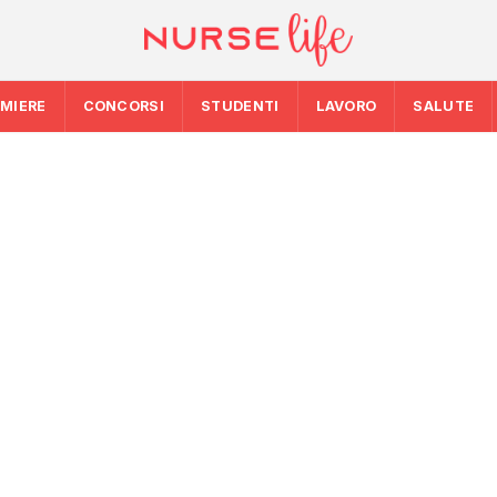
RMIERE
CONCORSI
STUDENTI
LAVORO
SALUTE
ogramma
SALUTE
SALUTE
difiche dopo
Clima, migrazioni 
Nascere in Italia 
priorità della rice
ioni
Rapporto Cedap