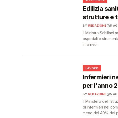
🩺
Edilizia sani
strutture e 
BY
REDAZIONE
5 A
Il Ministro Schillac
ospedali e strumenta
in arrivo.
💼
LAVORO
Infermieri n
per l'anno
BY
REDAZIONE
5 A
Il Ministero dell'Ist
di infermieri nel c
meno del 40% dei pos