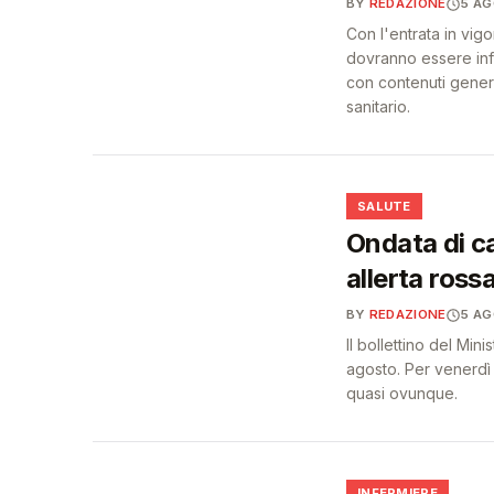
BY
REDAZIONE
5 A
Con l'entrata in vigo
dovranno essere info
con contenuti generat
sanitario.
❤️
SALUTE
Ondata di ca
allerta ross
BY
REDAZIONE
5 A
Il bollettino del Min
agosto. Per venerdì 
quasi ovunque.
INFERMIERE