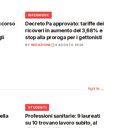
🩺
INFERMIERE
ccorso
Decreto Pa approvato: tariffe dei
ricoveri in aumento del 3,68% e
li
stop alla proroga per i gettonisti
BY
REDAZIONE
4 AGOSTO 2026
TUTTI
→
🎓
STUDENTI
ella
Professioni sanitarie: 9 laureati
su 10 trovano lavoro subito, al