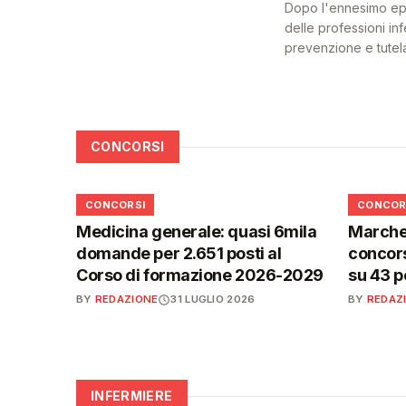
Dopo l'ennesimo epis
delle professioni inf
prevenzione e tutel
CONCORSI
📋
📋
CONCORSI
CONCOR
Medicina generale: quasi 6mila
Marche,
domande per 2.651 posti al
concors
Corso di formazione 2026-2029
su 43 p
BY
REDAZIONE
31 LUGLIO 2026
BY
REDAZ
INFERMIERE