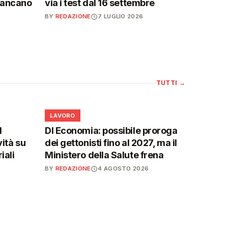
mancano
via i test dal 16 settembre
BY
REDAZIONE
7 LUGLIO 2026
TUTTI
→
💼
LAVORO
l
Dl Economia: possibile proroga
vità su
dei gettonisti fino al 2027, ma il
iali
Ministero della Salute frena
BY
REDAZIONE
4 AGOSTO 2026