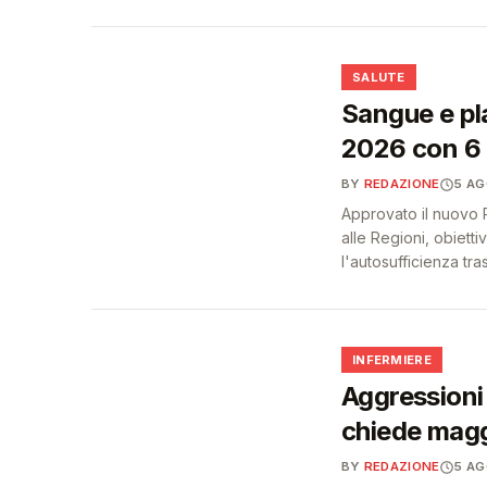
❤️
SALUTE
Sangue e pl
2026 con 6 m
BY
REDAZIONE
5 A
Approvato il nuovo
alle Regioni, obietti
l'autosufficienza tra
🩺
INFERMIERE
Aggressioni 
chiede maggi
BY
REDAZIONE
5 A