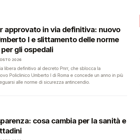
❤️
❤️
 approvato in via definitiva: nuovo
Umberto I e slittamento delle norme
per gli ospedali
GOSTO 2026
via libera definitivo al decreto Pnrr, che sblocca la
uovo Policlinico Umberto I di Roma e concede un anno in più
eguarsi alle norme di sicurezza antincendio.
sparenza: cosa cambia per la sanità e
ittadini