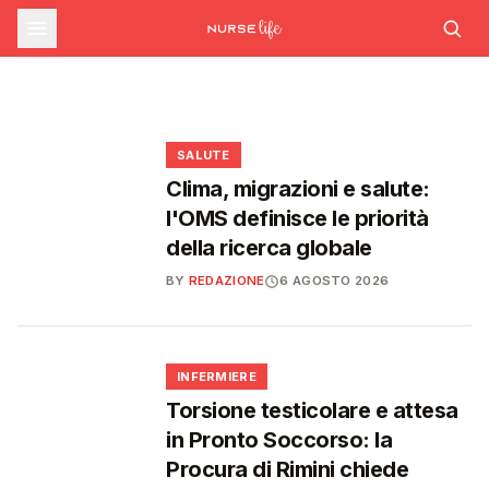
farmaceutica supera i 39 miliardi,
SALUTE
SALUTE
Emergenza caldo: il numero 1500 supera le
AIFA aggiorna il Programma attività 2026: le
boom di farmaci per diabete e
1.700 chiamate gestite dal 22 giugno
modifiche dopo le richieste delle Regioni
obesità
❤️
❤️
❤️
❤️
SALUTE
Clima, migrazioni e salute:
l'OMS definisce le priorità
della ricerca globale
BY
REDAZIONE
6 AGOSTO 2026
🩺
INFERMIERE
Torsione testicolare e attesa
in Pronto Soccorso: la
Procura di Rimini chiede