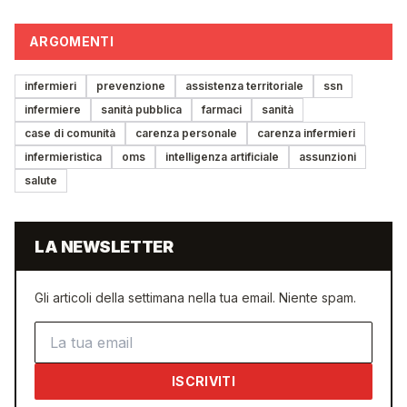
ARGOMENTI
infermieri
prevenzione
assistenza territoriale
ssn
infermiere
sanità pubblica
farmaci
sanità
case di comunità
carenza personale
carenza infermieri
infermieristica
oms
intelligenza artificiale
assunzioni
salute
LA NEWSLETTER
Gli articoli della settimana nella tua email. Niente spam.
Indirizzo email
ISCRIVITI