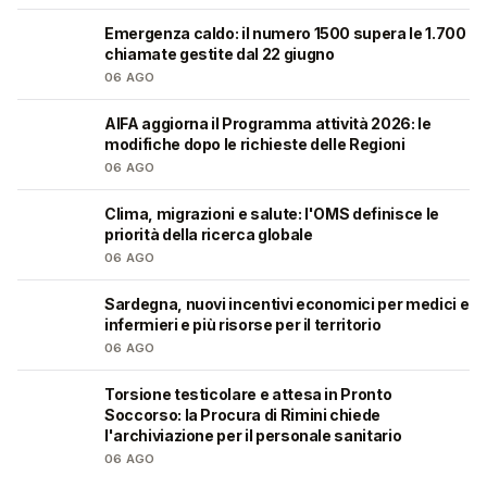
Emergenza caldo: il numero 1500 supera le 1.700
❤️
chiamate gestite dal 22 giugno
06 AGO
AIFA aggiorna il Programma attività 2026: le
❤️
modifiche dopo le richieste delle Regioni
06 AGO
Clima, migrazioni e salute: l'OMS definisce le
❤️
priorità della ricerca globale
06 AGO
Sardegna, nuovi incentivi economici per medici e
🩺
infermieri e più risorse per il territorio
06 AGO
Torsione testicolare e attesa in Pronto
🩺
Soccorso: la Procura di Rimini chiede
l'archiviazione per il personale sanitario
06 AGO