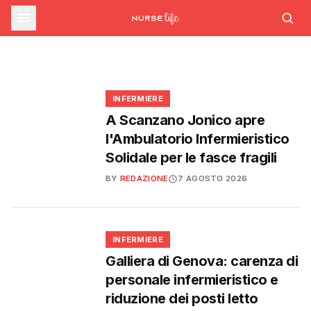
commissario per le scorte Covid,
STUDENTI
Formazione ECM ad agosto: nuovi corsi su
Medicina, salgono a 27.000 i posti per il
rischio cardiovascolare e intelligenza
liste d'attesa al Siveas e poteri
prossimo anno accademico: 3.000 in più
artificiale generativa
ispettivi ad Agenas
🩺
🎓
🩺
🩺
INFERMIERE
A Scanzano Jonico apre
l'Ambulatorio Infermieristico
Solidale per le fasce fragili
BY
REDAZIONE
7 AGOSTO 2026
🩺
INFERMIERE
Galliera di Genova: carenza di
personale infermieristico e
riduzione dei posti letto