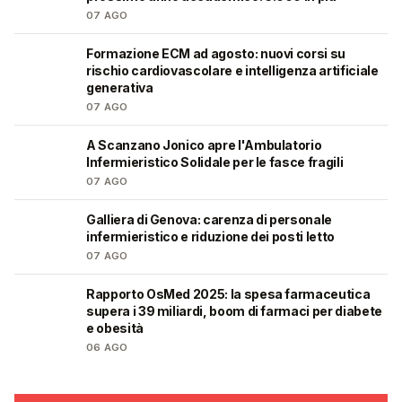
07 AGO
Formazione ECM ad agosto: nuovi corsi su
🩺
rischio cardiovascolare e intelligenza artificiale
generativa
07 AGO
A Scanzano Jonico apre l'Ambulatorio
🩺
Infermieristico Solidale per le fasce fragili
07 AGO
Galliera di Genova: carenza di personale
🩺
infermieristico e riduzione dei posti letto
07 AGO
Rapporto OsMed 2025: la spesa farmaceutica
❤️
supera i 39 miliardi, boom di farmaci per diabete
e obesità
06 AGO