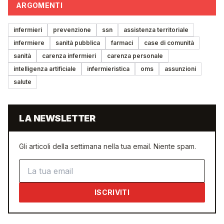
ARGOMENTI
infermieri
prevenzione
ssn
assistenza territoriale
infermiere
sanità pubblica
farmaci
case di comunità
sanità
carenza infermieri
carenza personale
intelligenza artificiale
infermieristica
oms
assunzioni
salute
LA NEWSLETTER
Gli articoli della settimana nella tua email. Niente spam.
Indirizzo email
ISCRIVITI