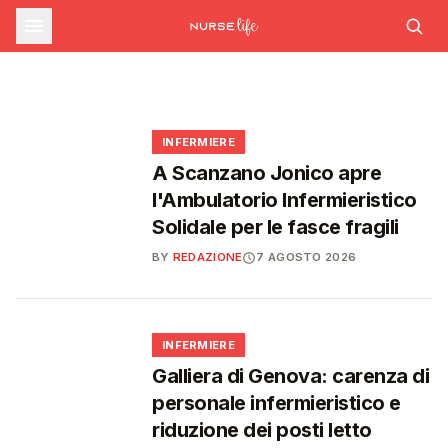
commissario per le scorte Covid,
STUDENTI
Formazione ECM ad agosto: nuovi corsi su
Medicina, salgono a 27.000 i posti per il
rischio cardiovascolare e intelligenza
liste d'attesa al Siveas e poteri
prossimo anno accademico: 3.000 in più
artificiale generativa
ispettivi ad Agenas
🩺
🎓
🩺
🩺
INFERMIERE
A Scanzano Jonico apre
l'Ambulatorio Infermieristico
Solidale per le fasce fragili
BY
REDAZIONE
7 AGOSTO 2026
🩺
INFERMIERE
Galliera di Genova: carenza di
personale infermieristico e
riduzione dei posti letto