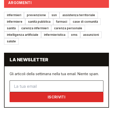
ARGOMENTI
infermieri
prevenzione
ssn
assistenza territoriale
infermiere
sanità pubblica
farmaci
case di comunità
sanità
carenza infermieri
carenza personale
intelligenza artificiale
infermieristica
oms
assunzioni
salute
LA NEWSLETTER
Gli articoli della settimana nella tua email. Niente spam.
Indirizzo email
ISCRIVITI