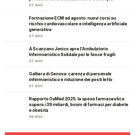
07 AGO
Formazione ECM ad agosto: nuovi corsi su
🩺
rischio cardiovascolare e intelligenza artificiale
generativa
07 AGO
A Scanzano Jonico apre l'Ambulatorio
🩺
Infermieristico Solidale per le fasce fragili
07 AGO
Galliera di Genova: carenza di personale
🩺
infermieristico e riduzione dei posti letto
07 AGO
Rapporto OsMed 2025: la spesa farmaceutica
❤️
supera i 39 miliardi, boom di farmaci per diabete
e obesità
06 AGO