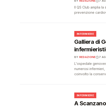
BY
REDAZIONE
7 A
Il QS Club amplia la
prevenzione cardiova
🩺
INFERMIERE
Galliera di 
infermierist
BY
REDAZIONE
7 A
L'ospedale genovese 
numerosi infermieri,
coinvolto la conser
🩺
INFERMIERE
A Scanzano 