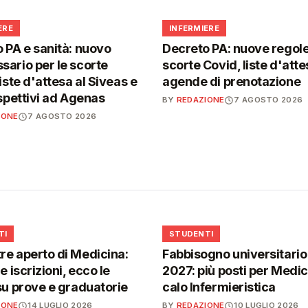
🩺
ERE
INFERMIERE
 PA e sanità: nuovo
Decreto PA: nuove regole
ario per le scorte
scorte Covid, liste d'atte
iste d'attesa al Siveas e
agende di prenotazione
ispettivi ad Agenas
BY
REDAZIONE
7 AGOSTO 2026
IONE
7 AGOSTO 2026
🎓
TI
STUDENTI
e aperto di Medicina:
Fabbisogno universitari
e iscrizioni, ecco le
2027: più posti per Medici
su prove e graduatorie
calo Infermieristica
IONE
14 LUGLIO 2026
BY
REDAZIONE
10 LUGLIO 2026