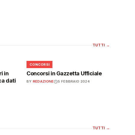
TUTTI
→
📋
CONCORSI
i in
Concorsi in Gazzetta Ufficiale
ca dati
BY
REDAZIONE
5 FEBBRAIO 2024
TUTTI
→