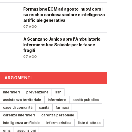
Formazione ECM ad agosto: nuovi corsi
🩺
su rischio cardiovascolare e intelligenza
artificiale generativa
07 AGO
A Scanzano Jonico apre l'Ambulatorio
🩺
Infermieristico Solidale per le fasce
fragili
07 AGO
ARGOMENTI
infermieri
prevenzione
ssn
assistenza territoriale
infermiere
sanità pubblica
case di comunità
sanità
farmaci
carenza infermieri
carenza personale
intelligenza artificiale
infermieristica
liste d'attesa
oms
assunzioni