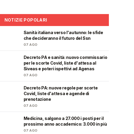
NOTIZIE POPOLARI
Sanità italiana verso l'autunno: le sfide
🩺
che decideranno il futuro del Ssn
07 AGO
Decreto PA e sanità: nuovo commissario
🩺
per le scorte Covid, liste d'attesa al
Siveas e poteri ispettivi ad Agenas
07 AGO
Decreto PA: nuove regole per scorte
🩺
Covid, liste d'attesa e agende di
prenotazione
07 AGO
Medicina, salgono a 27.000 i posti per il
🎓
prossimo anno accademico: 3.000 in più
07 AGO