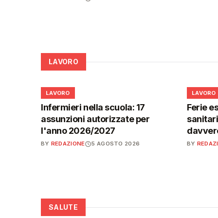
LAVORO
💼
💼
LAVORO
LAVORO
Infermieri nella scuola: 17
Ferie es
assunzioni autorizzate per
sanitar
l'anno 2026/2027
davvero
BY
REDAZIONE
5 AGOSTO 2026
BY
REDAZ
SALUTE