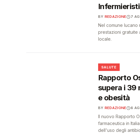
Infermieristi
BY
REDAZIONE
7 A
Nel comune lucano na
prestazioni gratuite a
locale.
❤️
SALUTE
Rapporto Os
supera i 39 
e obesità
BY
REDAZIONE
6 A
Il nuovo Rapporto O
farmaceutica in Itali
dell'uso degli antibiot