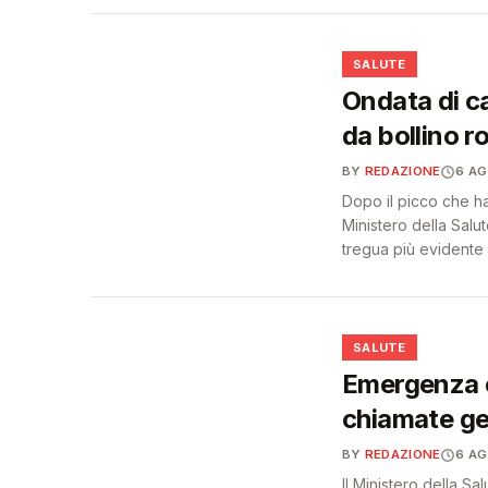
❤️
SALUTE
Ondata di cal
da bollino r
BY
REDAZIONE
6 A
Dopo il picco che ha 
Ministero della Sal
tregua più evidente 
❤️
SALUTE
Emergenza c
chiamate ge
BY
REDAZIONE
6 A
Il Ministero della Sa