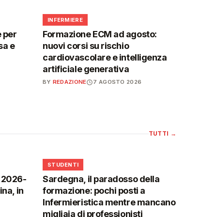
🩺
INFERMIERE
 per
Formazione ECM ad agosto:
sa e
nuovi corsi su rischio
cardiovascolare e intelligenza
artificiale generativa
BY
REDAZIONE
7 AGOSTO 2026
TUTTI
→
🎓
STUDENTI
o 2026-
Sardegna, il paradosso della
na, in
formazione: pochi posti a
Infermieristica mentre mancano
migliaia di professionisti