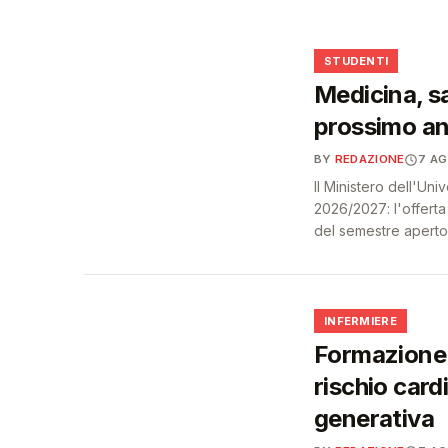
🩺
🎓
STUDENTI
Medicina, sa
prossimo an
BY
REDAZIONE
7 A
Il Ministero dell'Un
2026/2027: l'offert
del semestre aperto
🩺
INFERMIERE
Formazione 
rischio card
generativa