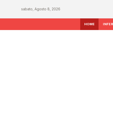
sabato, Agosto 8, 2026
HOME
INFE
INFERMIERE
Sanità italiana verso
le sfide che decidera
del Ssn