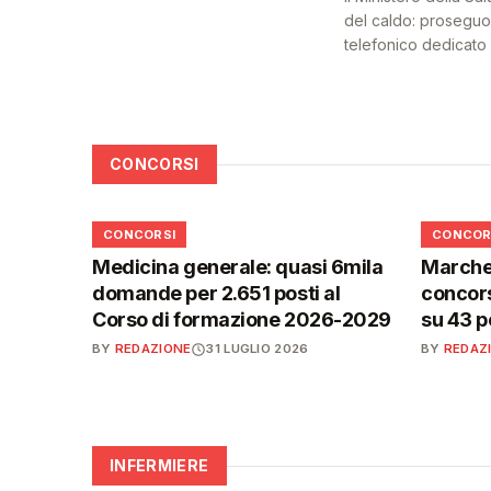
del caldo: proseguon
telefonico dedicato a
CONCORSI
📋
📋
CONCORSI
CONCOR
Medicina generale: quasi 6mila
Marche,
domande per 2.651 posti al
concors
Corso di formazione 2026-2029
su 43 p
BY
REDAZIONE
31 LUGLIO 2026
BY
REDAZ
INFERMIERE