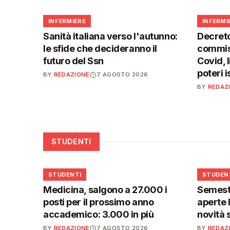
🩺
🩺
INFERMIERE
INFERMI
Sanità italiana verso l'autunno:
Decreto
le sfide che decideranno il
commiss
futuro del Ssn
Covid, l
poteri 
BY
REDAZIONE
7 AGOSTO 2026
BY
REDAZ
STUDENTI
🎓
🎓
STUDENTI
STUDEN
Medicina, salgono a 27.000 i
Semestr
posti per il prossimo anno
aperte l
accademico: 3.000 in più
novità 
BY
REDAZIONE
7 AGOSTO 2026
BY
REDAZ