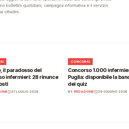
o bollettini quotidiani, campagna informativa e il servizio
i cittadini.
📋
SI
CONCORSI
 il paradosso del
Concorso 1.000 infermier
o infermieri: 28 rinunce
Puglia: disponibile la ban
osti
dei quiz
IONE
31 LUGLIO 2026
BY
REDAZIONE
29 GIUGNO 2026