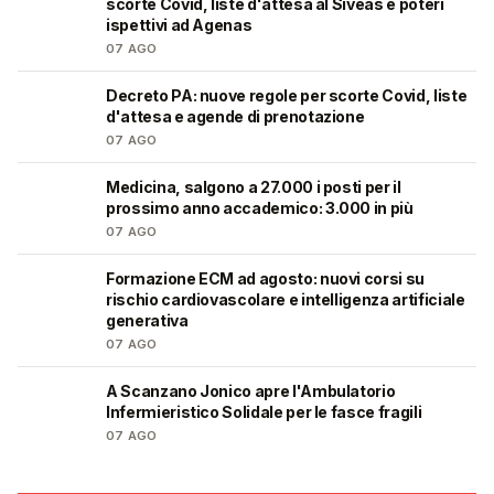
scorte Covid, liste d'attesa al Siveas e poteri
ispettivi ad Agenas
07 AGO
Decreto PA: nuove regole per scorte Covid, liste
🩺
d'attesa e agende di prenotazione
07 AGO
Medicina, salgono a 27.000 i posti per il
🎓
prossimo anno accademico: 3.000 in più
07 AGO
Formazione ECM ad agosto: nuovi corsi su
🩺
rischio cardiovascolare e intelligenza artificiale
generativa
07 AGO
A Scanzano Jonico apre l'Ambulatorio
🩺
Infermieristico Solidale per le fasce fragili
07 AGO