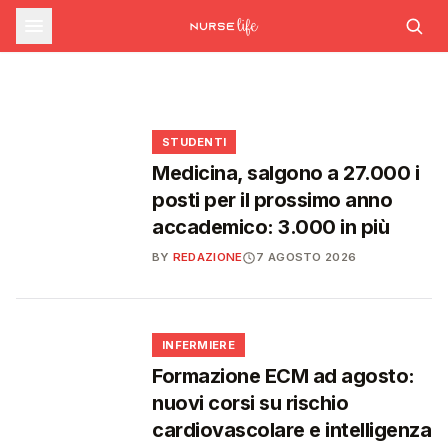
sfide che decideranno il futuro del
INFERMIERE
Decreto PA e sanità: nuovo commissario per
le scorte Covid, liste d'attesa al Siveas e
Decreto PA: nuove regole per scorte Covid,
Ssn
poteri ispettivi ad Agenas
liste d'attesa e agende di prenotazione
🩺
🩺
🩺
🎓
STUDENTI
Medicina, salgono a 27.000 i
posti per il prossimo anno
accademico: 3.000 in più
BY
REDAZIONE
7 AGOSTO 2026
🩺
INFERMIERE
Formazione ECM ad agosto:
nuovi corsi su rischio
cardiovascolare e intelligenza