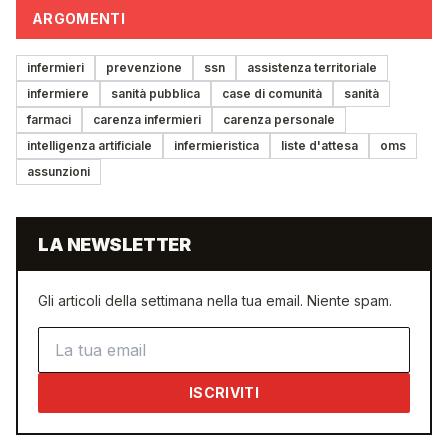
ARGOMENTI
infermieri
prevenzione
ssn
assistenza territoriale
infermiere
sanità pubblica
case di comunità
sanità
farmaci
carenza infermieri
carenza personale
intelligenza artificiale
infermieristica
liste d'attesa
oms
assunzioni
LA NEWSLETTER
Gli articoli della settimana nella tua email. Niente spam.
Indirizzo email
ISCRIVITI