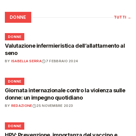
DONNE
TUTTI
→
🌸
DONNE
Valutazione infermieristica dell’allattamento al
seno
BY
ISABELLA SERRA
7 FEBBRAIO 2024
🌸
DONNE
Giornata internazionale contro la violenza sulle
donne: un impegno quotidiano
BY
REDAZIONE
25 NOVEMBRE 2023
🌸
DONNE
HPV: Prevenzione, importanza del vaccino e