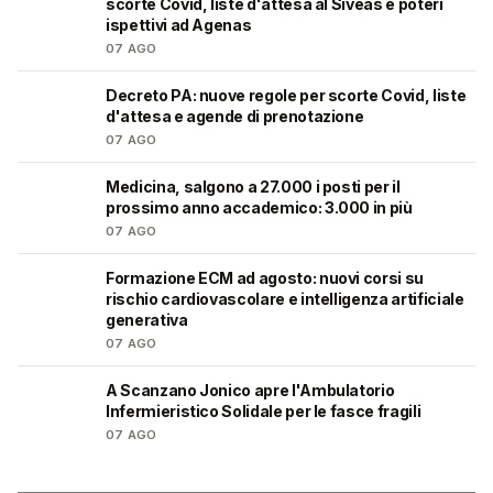
scorte Covid, liste d'attesa al Siveas e poteri
ispettivi ad Agenas
07 AGO
Decreto PA: nuove regole per scorte Covid, liste
🩺
d'attesa e agende di prenotazione
07 AGO
Medicina, salgono a 27.000 i posti per il
🎓
prossimo anno accademico: 3.000 in più
07 AGO
Formazione ECM ad agosto: nuovi corsi su
🩺
rischio cardiovascolare e intelligenza artificiale
generativa
07 AGO
A Scanzano Jonico apre l'Ambulatorio
🩺
Infermieristico Solidale per le fasce fragili
07 AGO