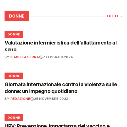
DONNE
TUTTI
→
🌸
DONNE
Valutazione infermieristica dell’allattamento al
seno
BY
ISABELLA SERRA
7 FEBBRAIO 2024
🌸
DONNE
Giornata internazionale contro la violenza sulle
donne: un impegno quotidiano
BY
REDAZIONE
25 NOVEMBRE 2023
🌸
DONNE
HPV: Prevenzione, importanza del vaccino e