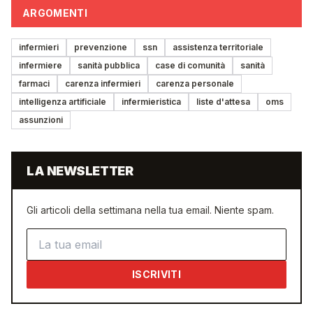
ARGOMENTI
infermieri
prevenzione
ssn
assistenza territoriale
infermiere
sanità pubblica
case di comunità
sanità
farmaci
carenza infermieri
carenza personale
intelligenza artificiale
infermieristica
liste d'attesa
oms
assunzioni
LA NEWSLETTER
Gli articoli della settimana nella tua email. Niente spam.
Indirizzo email
ISCRIVITI