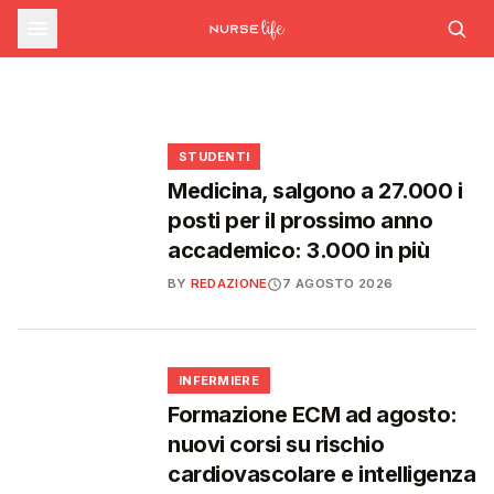
sfide che decideranno il futuro del
INFERMIERE
Decreto PA e sanità: nuovo commissario per
le scorte Covid, liste d'attesa al Siveas e
Decreto PA: nuove regole per scorte Covid,
Ssn
poteri ispettivi ad Agenas
liste d'attesa e agende di prenotazione
🩺
🩺
🩺
🎓
STUDENTI
Medicina, salgono a 27.000 i
posti per il prossimo anno
accademico: 3.000 in più
BY
REDAZIONE
7 AGOSTO 2026
🩺
INFERMIERE
Formazione ECM ad agosto:
nuovi corsi su rischio
cardiovascolare e intelligenza