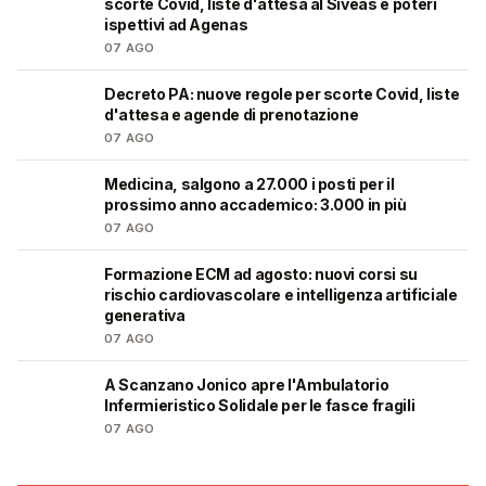
scorte Covid, liste d'attesa al Siveas e poteri
ispettivi ad Agenas
07 AGO
Decreto PA: nuove regole per scorte Covid, liste
🩺
d'attesa e agende di prenotazione
07 AGO
Medicina, salgono a 27.000 i posti per il
🎓
prossimo anno accademico: 3.000 in più
07 AGO
Formazione ECM ad agosto: nuovi corsi su
🩺
rischio cardiovascolare e intelligenza artificiale
generativa
07 AGO
A Scanzano Jonico apre l'Ambulatorio
🩺
Infermieristico Solidale per le fasce fragili
07 AGO