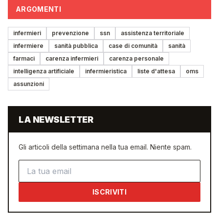
ARGOMENTI
infermieri
prevenzione
ssn
assistenza territoriale
infermiere
sanità pubblica
case di comunità
sanità
farmaci
carenza infermieri
carenza personale
intelligenza artificiale
infermieristica
liste d'attesa
oms
assunzioni
LA NEWSLETTER
Gli articoli della settimana nella tua email. Niente spam.
Indirizzo email
ISCRIVITI