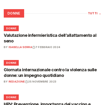
DONNE
TUTTI
→
🌸
DONNE
Valutazione infermieristica dell’allattamento al
seno
BY
ISABELLA SERRA
7 FEBBRAIO 2024
🌸
DONNE
Giornata internazionale contro la violenza sulle
donne: un impegno quotidiano
BY
REDAZIONE
25 NOVEMBRE 2023
🌸
DONNE
HPV: Prevenzione, importanza del vaccino e