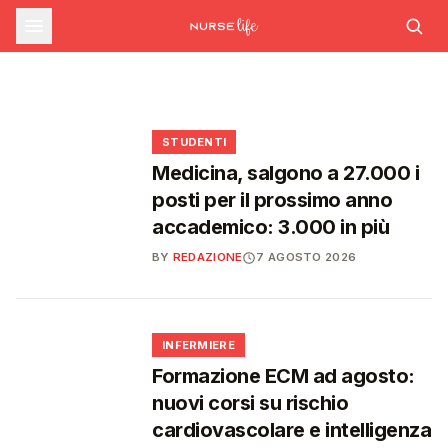
sfide che decideranno il futuro del
INFERMIERE
Decreto PA e sanità: nuovo commissario per
le scorte Covid, liste d'attesa al Siveas e
Decreto PA: nuove regole per scorte Covid,
Ssn
poteri ispettivi ad Agenas
liste d'attesa e agende di prenotazione
🩺
🩺
🩺
🎓
STUDENTI
Medicina, salgono a 27.000 i
posti per il prossimo anno
accademico: 3.000 in più
BY
REDAZIONE
7 AGOSTO 2026
🩺
INFERMIERE
Formazione ECM ad agosto:
nuovi corsi su rischio
cardiovascolare e intelligenza