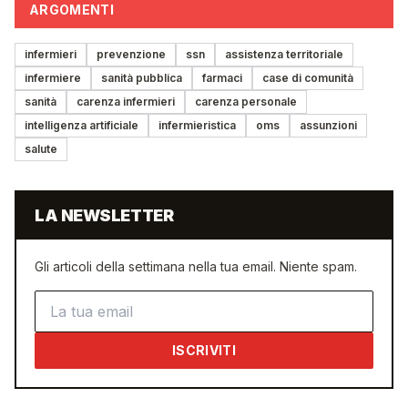
ARGOMENTI
infermieri
prevenzione
ssn
assistenza territoriale
infermiere
sanità pubblica
farmaci
case di comunità
sanità
carenza infermieri
carenza personale
intelligenza artificiale
infermieristica
oms
assunzioni
salute
LA NEWSLETTER
Gli articoli della settimana nella tua email. Niente spam.
Indirizzo email
ISCRIVITI