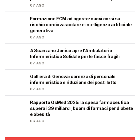
07 AGO
Formazione ECM ad agosto: nuovi corsi su
🩺
rischio cardiovascolare e intelligenza artificiale
generativa
07 AGO
A Scanzano Jonico apre l'Ambulatorio
🩺
Infermieristico Solidale per le fasce fragili
07 AGO
Galliera di Genova: carenza di personale
🩺
infermieristico e riduzione dei posti letto
07 AGO
Rapporto OsMed 2025: la spesa farmaceutica
❤️
supera i 39 miliardi, boom di farmaci per diabete
e obesità
06 AGO