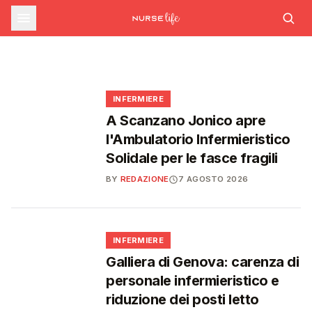
commissario per le scorte Covid,
STUDENTI
Formazione ECM ad agosto: nuovi corsi su
Medicina, salgono a 27.000 i posti per il
rischio cardiovascolare e intelligenza
liste d'attesa al Siveas e poteri
prossimo anno accademico: 3.000 in più
artificiale generativa
ispettivi ad Agenas
🩺
🎓
🩺
🩺
INFERMIERE
A Scanzano Jonico apre
l'Ambulatorio Infermieristico
Solidale per le fasce fragili
BY
REDAZIONE
7 AGOSTO 2026
🩺
INFERMIERE
Galliera di Genova: carenza di
personale infermieristico e
riduzione dei posti letto