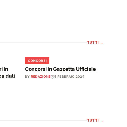
TUTTI
→
📋
CONCORSI
i in
Concorsi in Gazzetta Ufficiale
ca dati
BY
REDAZIONE
5 FEBBRAIO 2024
TUTTI
→