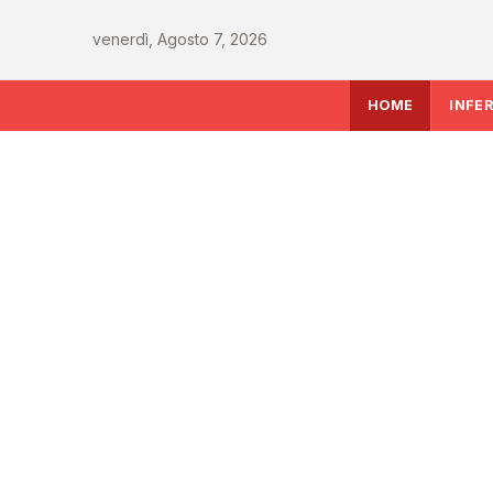
venerdì, Agosto 7, 2026
HOME
INFE
SALUTE
Rapporto OsMed 202
farmaceutica supera
miliardi, boom di far