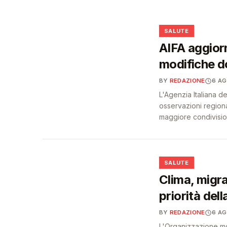
diabete e obesità
❤️
❤️
SALUTE
AIFA aggiorn
modifiche do
BY
REDAZIONE
6 A
L'Agenzia Italiana d
osservazioni regiona
maggiore condivision
❤️
SALUTE
Clima, migra
priorità dell
BY
REDAZIONE
6 A
L'Organizzazione mo