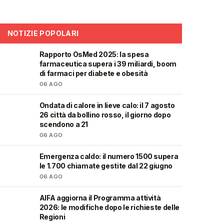
NOTIZIE POPOLARI
Rapporto OsMed 2025: la spesa
❤️
farmaceutica supera i 39 miliardi, boom
di farmaci per diabete e obesità
06 AGO
Ondata di calore in lieve calo: il 7 agosto
❤️
26 città da bollino rosso, il giorno dopo
scendono a 21
06 AGO
Emergenza caldo: il numero 1500 supera
❤️
le 1.700 chiamate gestite dal 22 giugno
06 AGO
AIFA aggiorna il Programma attività
❤️
2026: le modifiche dopo le richieste delle
Regioni