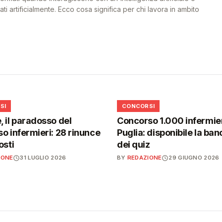
i artificialmente. Ecco cosa significa per chi lavora in ambito
📋
SI
CONCORSI
 il paradosso del
Concorso 1.000 infermier
o infermieri: 28 rinunce
Puglia: disponibile la ban
osti
dei quiz
IONE
31 LUGLIO 2026
BY
REDAZIONE
29 GIUGNO 2026