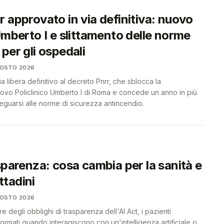
 approvato in via definitiva: nuovo
Umberto I e slittamento delle norme
per gli ospedali
GOSTO 2026
via libera definitivo al decreto Pnrr, che sblocca la
uovo Policlinico Umberto I di Roma e concede un anno in più
eguarsi alle norme di sicurezza antincendio.
sparenza: cosa cambia per la sanità e
ittadini
GOSTO 2026
re degli obblighi di trasparenza dell'AI Act, i pazienti
rmati quando interagiscono con un'intelligenza artificiale o