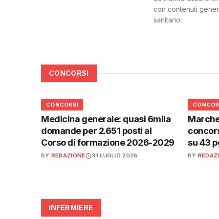
con contenuti generat
sanitario.
CONCORSI
📋
📋
CONCORSI
CONCOR
Medicina generale: quasi 6mila
Marche,
domande per 2.651 posti al
concors
Corso di formazione 2026-2029
su 43 p
BY
REDAZIONE
31 LUGLIO 2026
BY
REDAZ
INFERMIERE