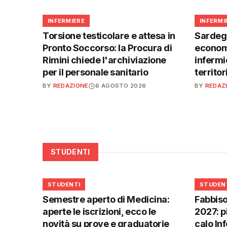
🩺
🩺
INFERMIERE
INFERMI
Torsione testicolare e attesa in
Sardegn
Pronto Soccorso: la Procura di
economi
Rimini chiede l'archiviazione
infermie
per il personale sanitario
territor
BY
REDAZIONE
6 AGOSTO 2026
BY
REDAZ
STUDENTI
🎓
🎓
STUDENTI
STUDEN
Semestre aperto di Medicina:
Fabbiso
aperte le iscrizioni, ecco le
2027: p
novità su prove e graduatorie
calo In