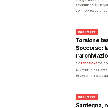
scientifiche sul lega
con l'obiettivo di g
🩺
INFERMIERE
Torsione tes
Soccorso: la
l'archiviazi
BY
REDAZIONE
6 A
A Rimini un paziente
escluso il nesso cau
🩺
INFERMIERE
Sardegna, n