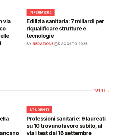
🩺
INFERMIERE
n via
Edilizia sanitaria: 7 miliardi per
ico
riqualificare strutture e
elle
tecnologie
i
BY
REDAZIONE
5 AGOSTO 2026
TUTTI
→
🎓
STUDENTI
ella
Professioni sanitarie: 9 laureati
su 10 trovano lavoro subito, al
mancano
via i test dal 16 settembre