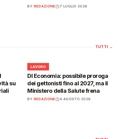
BY
REDAZIONE
7 LUGLIO 2026
TUTTI
→
💼
LAVORO
l
Dl Economia: possibile proroga
vità su
dei gettonisti fino al 2027, ma il
iali
Ministero della Salute frena
BY
REDAZIONE
4 AGOSTO 2026