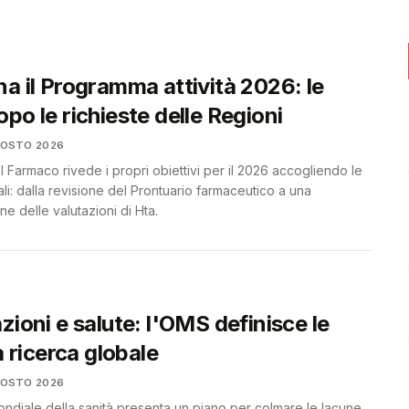
❤️
❤️
a il Programma attività 2026: le
po le richieste delle Regioni
GOSTO 2026
el Farmaco rivede i propri obiettivi per il 2026 accogliendo le
li: dalla revisione del Prontuario farmaceutico a una
e delle valutazioni di Hta.
zioni e salute: l'OMS definisce le
a ricerca globale
GOSTO 2026
ndiale della sanità presenta un piano per colmare le lacune