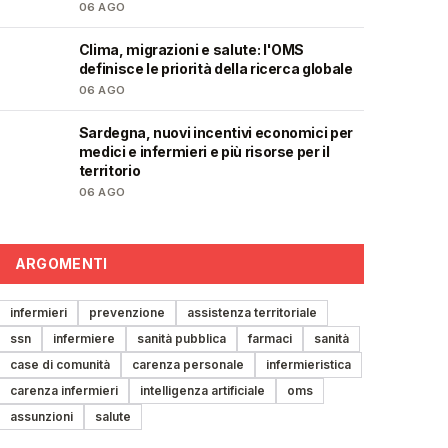
06 AGO
Clima, migrazioni e salute: l'OMS
❤️
definisce le priorità della ricerca globale
06 AGO
Sardegna, nuovi incentivi economici per
🩺
medici e infermieri e più risorse per il
territorio
06 AGO
ARGOMENTI
infermieri
prevenzione
assistenza territoriale
ssn
infermiere
sanità pubblica
farmaci
sanità
case di comunità
carenza personale
infermieristica
carenza infermieri
intelligenza artificiale
oms
assunzioni
salute