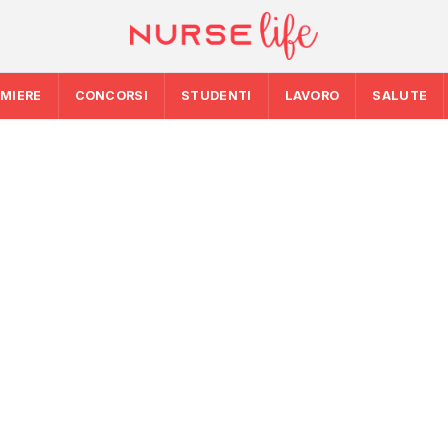
RMIERE
CONCORSI
STUDENTI
LAVORO
SALUTE
5: la spesa
SALUTE
SALUTE
 i 39
Ondata di calore in
Emergenza caldo: 
da bollino rosso, 
maci per
chiamate gestite 