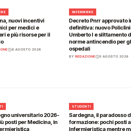
🩺
ERE
INFERMIERE
a, nuovi incentivi
Decreto Pnrr approvato i
ci per medici e
definitiva: nuovo Policlin
ri e più risorse per il
Umberto I e slittamento d
io
norme antincendio per gl
ospedali
IONE
6 AGOSTO 2026
BY
REDAZIONE
5 AGOSTO 2026
🎓
TI
STUDENTI
gno universitario 2026-
Sardegna, il paradosso d
iù posti per Medicina, in
formazione: pochi posti a
fermieristica
Infermieristica mentre 