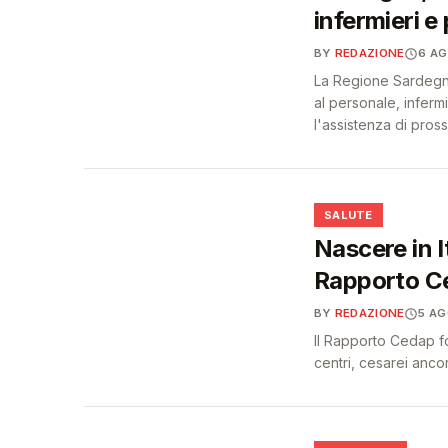
infermieri e 
BY
REDAZIONE
6 A
La Regione Sardegna 
al personale, infermi
l'assistenza di pross
❤️
SALUTE
Nascere in I
Rapporto C
BY
REDAZIONE
5 A
Il Rapporto Cedap fot
centri, cesarei anc