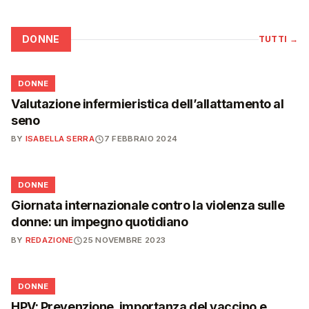
DONNE
TUTTI
→
🌸
DONNE
Valutazione infermieristica dell’allattamento al
seno
BY
ISABELLA SERRA
7 FEBBRAIO 2024
🌸
DONNE
Giornata internazionale contro la violenza sulle
donne: un impegno quotidiano
BY
REDAZIONE
25 NOVEMBRE 2023
🌸
DONNE
HPV: Prevenzione, importanza del vaccino e