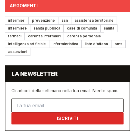
ARGOMENTI
infermieri
prevenzione
ssn
assistenza territoriale
infermiere
sanità pubblica
case di comunità
sanità
farmaci
carenza infermieri
carenza personale
intelligenza artificiale
infermieristica
liste d'attesa
oms
assunzioni
LA NEWSLETTER
Gli articoli della settimana nella tua email. Niente spam.
Indirizzo email
ISCRIVITI