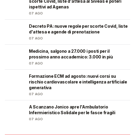
scorte Covid, liste d'attesa al Siveas e poteri
ispettivi ad Agenas
07 AGO
Decreto PA: nuove regole per scorte Covid, liste
🩺
d'attesa e agende di prenotazione
07 AGO
Medicina, salgono a 27.000 i posti per il
🎓
prossimo anno accademico: 3.000 in più
07 AGO
Formazione ECM ad agosto: nuovi corsi su
🩺
rischio cardiovascolare e intelligenza artificiale
generativa
07 AGO
A Scanzano Jonico apre l'Ambulatorio
🩺
Infermieristico Solidale per le fasce fragili
07 AGO