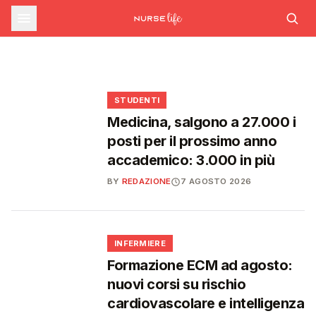
sfide che decideranno il futuro del
INFERMIERE
Decreto PA e sanità: nuovo commissario per
le scorte Covid, liste d'attesa al Siveas e
Decreto PA: nuove regole per scorte Covid,
Ssn
poteri ispettivi ad Agenas
liste d'attesa e agende di prenotazione
🩺
🩺
🩺
🎓
STUDENTI
Medicina, salgono a 27.000 i
posti per il prossimo anno
accademico: 3.000 in più
BY
REDAZIONE
7 AGOSTO 2026
🩺
INFERMIERE
Formazione ECM ad agosto:
nuovi corsi su rischio
cardiovascolare e intelligenza