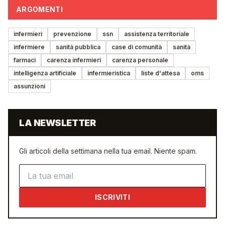
ARGOMENTI
infermieri
prevenzione
ssn
assistenza territoriale
infermiere
sanità pubblica
case di comunità
sanità
farmaci
carenza infermieri
carenza personale
intelligenza artificiale
infermieristica
liste d'attesa
oms
assunzioni
LA NEWSLETTER
Gli articoli della settimana nella tua email. Niente spam.
Indirizzo email
ISCRIVITI