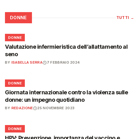
DONNE
TUTTI
→
🌸
DONNE
Valutazione infermieristica dell’allattamento al
seno
BY
ISABELLA SERRA
7 FEBBRAIO 2024
🌸
DONNE
Giornata internazionale contro la violenza sulle
donne: un impegno quotidiano
BY
REDAZIONE
25 NOVEMBRE 2023
🌸
DONNE
HPV: Prevenzione, importanza del vaccino e