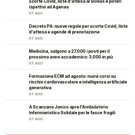
scorte Covid, liste d'attesa al Siveas e poteri
ispettivi ad Agenas
07 AGO
Decreto PA: nuove regole per scorte Covid, liste
🩺
d'attesa e agende di prenotazione
07 AGO
Medicina, salgono a 27.000 i posti per il
🎓
prossimo anno accademico: 3.000 in più
07 AGO
Formazione ECM ad agosto: nuovi corsi su
🩺
rischio cardiovascolare e intelligenza artificiale
generativa
07 AGO
A Scanzano Jonico apre l'Ambulatorio
🩺
Infermieristico Solidale per le fasce fragili
07 AGO