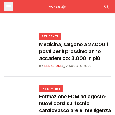
sfide che decideranno il futuro del
INFERMIERE
Decreto PA e sanità: nuovo commissario per
le scorte Covid, liste d'attesa al Siveas e
Decreto PA: nuove regole per scorte Covid,
Ssn
poteri ispettivi ad Agenas
liste d'attesa e agende di prenotazione
🩺
🩺
🩺
🎓
STUDENTI
Medicina, salgono a 27.000 i
posti per il prossimo anno
accademico: 3.000 in più
BY
REDAZIONE
7 AGOSTO 2026
🩺
INFERMIERE
Formazione ECM ad agosto:
nuovi corsi su rischio
cardiovascolare e intelligenza