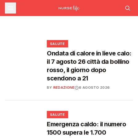
corsi su rischio cardiovascolare e
INFERMIERE
Rapporto OsMed 2025: la spesa
A Scanzano Jonico apre l'Ambulatorio
farmaceutica supera i 39 miliardi, boom di
intelligenza artificiale generativa
Infermieristico Solidale per le fasce fragili
farmaci per diabete e obesità
🩺
🩺
❤️
❤️
SALUTE
Ondata di calore in lieve calo:
il 7 agosto 26 città da bollino
rosso, il giorno dopo
scendono a 21
BY
REDAZIONE
6 AGOSTO 2026
❤️
SALUTE
Emergenza caldo: il numero
1500 supera le 1.700