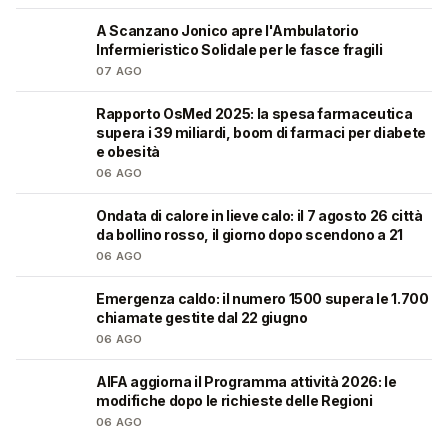
A Scanzano Jonico apre l'Ambulatorio
🩺
Infermieristico Solidale per le fasce fragili
07 AGO
Rapporto OsMed 2025: la spesa farmaceutica
❤️
supera i 39 miliardi, boom di farmaci per diabete
e obesità
06 AGO
Ondata di calore in lieve calo: il 7 agosto 26 città
❤️
da bollino rosso, il giorno dopo scendono a 21
06 AGO
Emergenza caldo: il numero 1500 supera le 1.700
❤️
chiamate gestite dal 22 giugno
06 AGO
AIFA aggiorna il Programma attività 2026: le
❤️
modifiche dopo le richieste delle Regioni
06 AGO