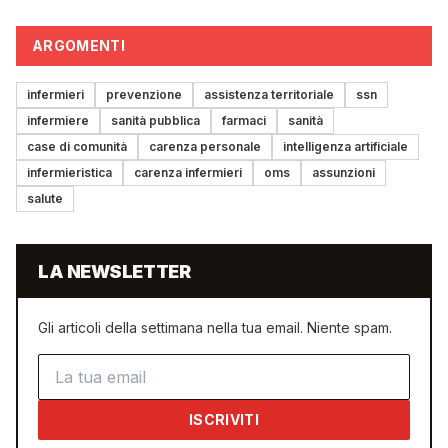
ARGOMENTI
infermieri
prevenzione
assistenza territoriale
ssn
infermiere
sanità pubblica
farmaci
sanità
case di comunità
carenza personale
intelligenza artificiale
infermieristica
carenza infermieri
oms
assunzioni
salute
LA NEWSLETTER
Gli articoli della settimana nella tua email. Niente spam.
Indirizzo email
ISCRIVITI