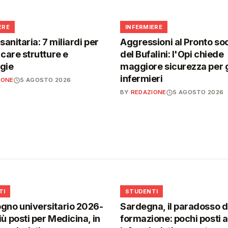
🩺
ERE
INFERMIERE
 sanitaria: 7 miliardi per
Aggressioni al Pronto so
icare strutture e
del Bufalini: l'Opi chiede
gie
maggiore sicurezza per g
infermieri
IONE
5 AGOSTO 2026
BY
REDAZIONE
5 AGOSTO 2026
🎓
TI
STUDENTI
gno universitario 2026-
Sardegna, il paradosso d
iù posti per Medicina, in
formazione: pochi posti a