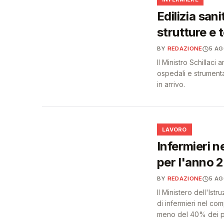
🩺
Edilizia sani
strutture e 
BY
REDAZIONE
5 A
Il Ministro Schillac
ospedali e strumenta
in arrivo.
💼
LAVORO
Infermieri n
per l'anno
BY
REDAZIONE
5 A
Il Ministero dell'Ist
di infermieri nel c
meno del 40% dei pos