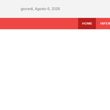
giovedì, Agosto 6, 2026
HOME
INFE
SALUTE
AIFA aggiorna il Pr
attività 2026: le mo
le richieste delle Reg