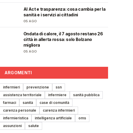
AI Act e trasparenza: cosa cambia per la
❤️
sanità e i servizi ai cittadini
05 AGO
Ondata di calore, il 7 agosto restano 26
❤️
città in allerta rossa: solo Bolzano
migliora
05 AGO
ARGOMENTI
infermieri
prevenzione
ssn
assistenza territoriale
infermiere
sanità pubblica
farmaci
sanità
case di comunità
carenza personale
carenza infermieri
infermieristica
intelligenza artificiale
oms
assunzioni
salute