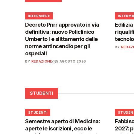
🩺
🩺
INFERMIERE
INFERMI
Decreto Pnrr approvato in via
Edilizia
definitiva: nuovo Policlinico
riqualif
Umberto I e slittamento delle
tecnolo
norme antincendio per gli
BY
REDAZ
ospedali
BY
REDAZIONE
5 AGOSTO 2026
STUDENTI
🎓
🎓
STUDENTI
STUDEN
Semestre aperto di Medicina:
Fabbiso
aperte le iscrizioni, ecco le
2027: p