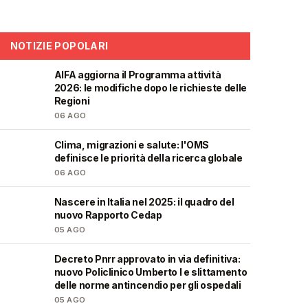
NOTIZIE POPOLARI
AIFA aggiorna il Programma attività
❤️
2026: le modifiche dopo le richieste delle
Regioni
06 AGO
Clima, migrazioni e salute: l'OMS
❤️
definisce le priorità della ricerca globale
06 AGO
Nascere in Italia nel 2025: il quadro del
❤️
nuovo Rapporto Cedap
05 AGO
Decreto Pnrr approvato in via definitiva:
🩺
nuovo Policlinico Umberto I e slittamento
delle norme antincendio per gli ospedali
05 AGO