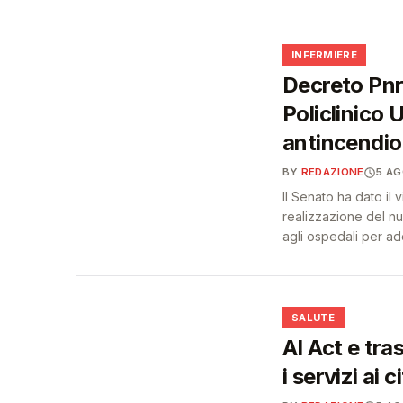
❤️
🩺
INFERMIERE
Decreto Pnrr
Policlinico 
antincendio 
BY
REDAZIONE
5 A
Il Senato ha dato il 
realizzazione del n
agli ospedali per ad
❤️
SALUTE
AI Act e tra
i servizi ai c