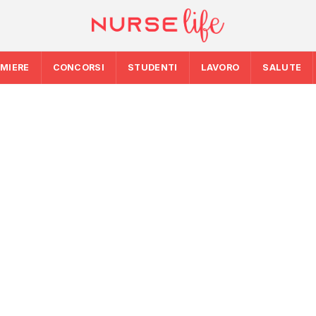
RMIERE
CONCORSI
STUDENTI
LAVORO
SALUTE
ogramma
SALUTE
SALUTE
difiche dopo
Clima, migrazioni 
Nascere in Italia 
priorità della rice
ioni
Rapporto Cedap