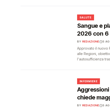
❤️
SALUTE
Sangue e pl
2026 con 6 m
BY
REDAZIONE
5 A
Approvato il nuovo
alle Regioni, obietti
l'autosufficienza tra
🩺
INFERMIERE
Aggressioni 
chiede maggi
BY
REDAZIONE
5 A