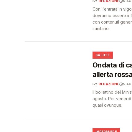
BY
REDAZIONE
5 A
Con l'entrata in vigo
dovranno essere info
con contenuti generat
sanitario.
❤️
SALUTE
Ondata di ca
allerta ross
BY
REDAZIONE
5 A
Il bollettino del Min
agosto. Per venerdì 
quasi ovunque.
INFERMIERE