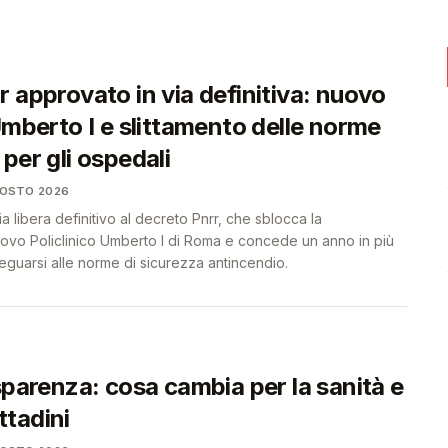
❤️
❤️
 approvato in via definitiva: nuovo
Umberto I e slittamento delle norme
per gli ospedali
GOSTO 2026
via libera definitivo al decreto Pnrr, che sblocca la
uovo Policlinico Umberto I di Roma e concede un anno in più
eguarsi alle norme di sicurezza antincendio.
sparenza: cosa cambia per la sanità e
ittadini