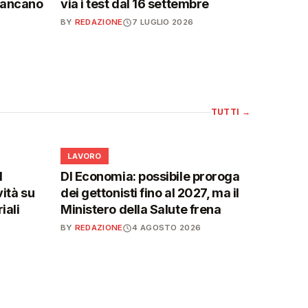
mancano
via i test dal 16 settembre
BY
REDAZIONE
7 LUGLIO 2026
TUTTI
→
💼
LAVORO
l
Dl Economia: possibile proroga
vità su
dei gettonisti fino al 2027, ma il
iali
Ministero della Salute frena
BY
REDAZIONE
4 AGOSTO 2026