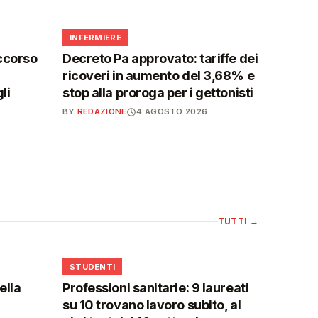
🩺
INFERMIERE
ccorso
Decreto Pa approvato: tariffe dei
ricoveri in aumento del 3,68% e
li
stop alla proroga per i gettonisti
BY
REDAZIONE
4 AGOSTO 2026
TUTTI
→
🎓
STUDENTI
ella
Professioni sanitarie: 9 laureati
su 10 trovano lavoro subito, al