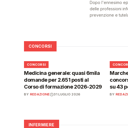
Dopo l'ennesimo epis
delle professioni inf
prevenzione e tutel
CONCORSI
📋
📋
CONCORSI
CONCOR
Medicina generale: quasi 6mila
Marche,
domande per 2.651 posti al
concors
Corso di formazione 2026-2029
su 43 p
BY
REDAZIONE
31 LUGLIO 2026
BY
REDAZ
INFERMIERE