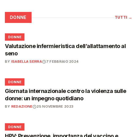
DONNE
TUTTI
→
🌸
DONNE
Valutazione infermieristica dell’allattamento al
seno
BY
ISABELLA SERRA
7 FEBBRAIO 2024
🌸
DONNE
Giornata internazionale contro la violenza sulle
donne: un impegno quotidiano
BY
REDAZIONE
25 NOVEMBRE 2023
🌸
DONNE
HPV: Prevenzione, importanza del vaccino e