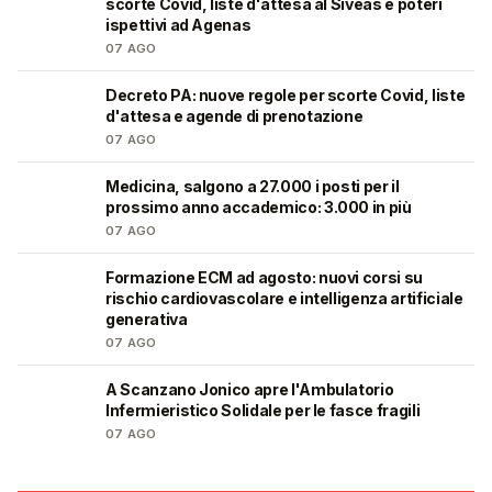
scorte Covid, liste d'attesa al Siveas e poteri
ispettivi ad Agenas
07 AGO
Decreto PA: nuove regole per scorte Covid, liste
🩺
d'attesa e agende di prenotazione
07 AGO
Medicina, salgono a 27.000 i posti per il
🎓
prossimo anno accademico: 3.000 in più
07 AGO
Formazione ECM ad agosto: nuovi corsi su
🩺
rischio cardiovascolare e intelligenza artificiale
generativa
07 AGO
A Scanzano Jonico apre l'Ambulatorio
🩺
Infermieristico Solidale per le fasce fragili
07 AGO