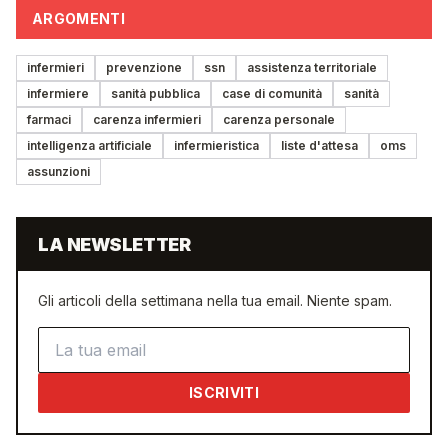
ARGOMENTI
infermieri
prevenzione
ssn
assistenza territoriale
infermiere
sanità pubblica
case di comunità
sanità
farmaci
carenza infermieri
carenza personale
intelligenza artificiale
infermieristica
liste d'attesa
oms
assunzioni
LA NEWSLETTER
Gli articoli della settimana nella tua email. Niente spam.
Indirizzo email
ISCRIVITI