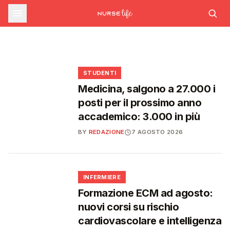
sfide che decideranno il futuro del
INFERMIERE
Decreto PA e sanità: nuovo commissario per
le scorte Covid, liste d'attesa al Siveas e
Decreto PA: nuove regole per scorte Covid,
Ssn
poteri ispettivi ad Agenas
liste d'attesa e agende di prenotazione
🩺
🩺
🩺
🎓
STUDENTI
Medicina, salgono a 27.000 i
posti per il prossimo anno
accademico: 3.000 in più
BY
REDAZIONE
7 AGOSTO 2026
🩺
INFERMIERE
Formazione ECM ad agosto:
nuovi corsi su rischio
cardiovascolare e intelligenza