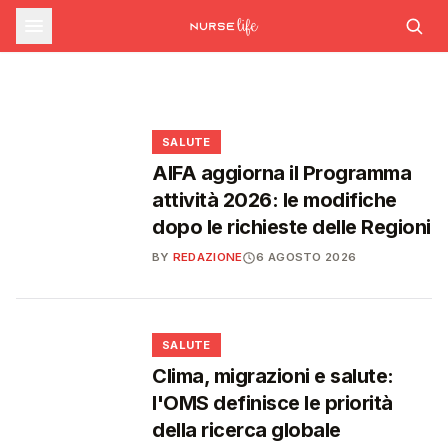
farmaceutica supera i 39 miliardi,
SALUTE
Ondata di calore in lieve calo: il 7 agosto 26
città da bollino rosso, il giorno dopo
Emergenza caldo: il numero 1500 supera le
boom di farmaci per diabete e
scendono a 21
1.700 chiamate gestite dal 22 giugno
obesità
❤️
❤️
❤️
❤️
SALUTE
AIFA aggiorna il Programma
attività 2026: le modifiche
dopo le richieste delle Regioni
BY
REDAZIONE
6 AGOSTO 2026
❤️
SALUTE
Clima, migrazioni e salute:
l'OMS definisce le priorità
della ricerca globale