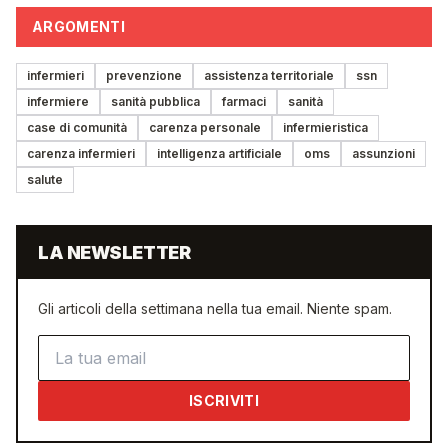
ARGOMENTI
infermieri
prevenzione
assistenza territoriale
ssn
infermiere
sanità pubblica
farmaci
sanità
case di comunità
carenza personale
infermieristica
carenza infermieri
intelligenza artificiale
oms
assunzioni
salute
LA NEWSLETTER
Gli articoli della settimana nella tua email. Niente spam.
Indirizzo email
ISCRIVITI