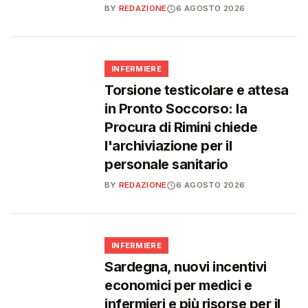
BY
REDAZIONE
6 AGOSTO 2026
🩺
INFERMIERE
Torsione testicolare e attesa
in Pronto Soccorso: la
Procura di Rimini chiede
l'archiviazione per il
personale sanitario
BY
REDAZIONE
6 AGOSTO 2026
🩺
INFERMIERE
Sardegna, nuovi incentivi
economici per medici e
infermieri e più risorse per il