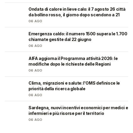
Ondata di calore in lieve calo: il 7 agosto 26 città
❤️
da bollino rosso, il giorno dopo scendono a 21
06 AGO
Emergenza caldo: il numero 1500 supera le 1.700
❤️
chiamate gestite dal 22 giugno
06 AGO
AIFA aggiorna il Programma attività 2026: le
❤️
modifiche dopo le richieste delle Regioni
06 AGO
Clima, migrazioni e salute: l'OMS definisce le
❤️
priorità della ricerca globale
06 AGO
Sardegna, nuovi incentivi economici per medici e
🩺
infermieri e più risorse per il territorio
06 AGO