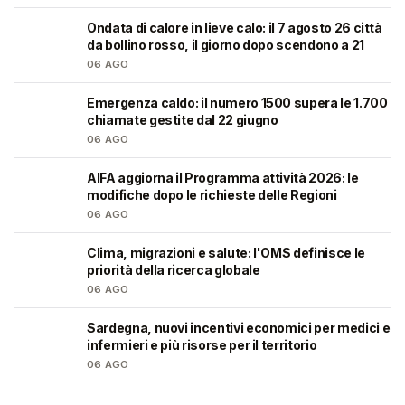
Ondata di calore in lieve calo: il 7 agosto 26 città
❤️
da bollino rosso, il giorno dopo scendono a 21
06 AGO
Emergenza caldo: il numero 1500 supera le 1.700
❤️
chiamate gestite dal 22 giugno
06 AGO
AIFA aggiorna il Programma attività 2026: le
❤️
modifiche dopo le richieste delle Regioni
06 AGO
Clima, migrazioni e salute: l'OMS definisce le
❤️
priorità della ricerca globale
06 AGO
Sardegna, nuovi incentivi economici per medici e
🩺
infermieri e più risorse per il territorio
06 AGO