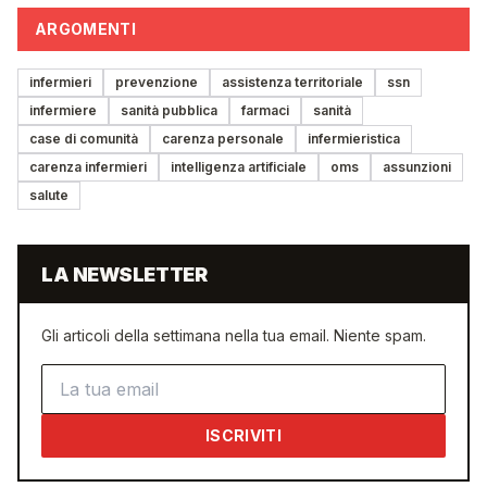
ARGOMENTI
infermieri
prevenzione
assistenza territoriale
ssn
infermiere
sanità pubblica
farmaci
sanità
case di comunità
carenza personale
infermieristica
carenza infermieri
intelligenza artificiale
oms
assunzioni
salute
LA NEWSLETTER
Gli articoli della settimana nella tua email. Niente spam.
Indirizzo email
ISCRIVITI