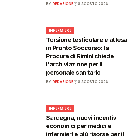
BY
REDAZIONE
6 AGOSTO 2026
🩺
INFERMIERE
Torsione testicolare e attesa
in Pronto Soccorso: la
Procura di Rimini chiede
l'archiviazione per il
personale sanitario
BY
REDAZIONE
6 AGOSTO 2026
🩺
INFERMIERE
Sardegna, nuovi incentivi
economici per medici e
infermieri e più risorse per il