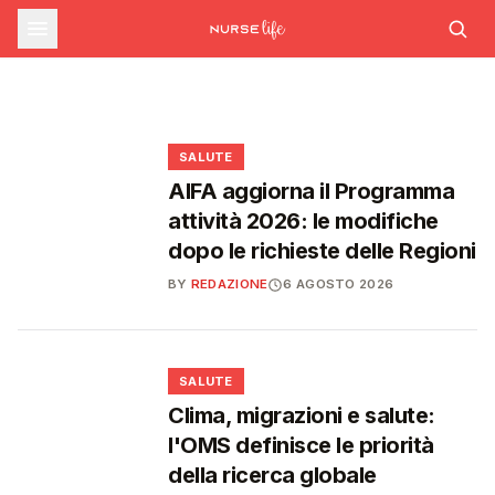
farmaceutica supera i 39 miliardi,
SALUTE
Ondata di calore in lieve calo: il 7 agosto 26
città da bollino rosso, il giorno dopo
Emergenza caldo: il numero 1500 supera le
boom di farmaci per diabete e
scendono a 21
1.700 chiamate gestite dal 22 giugno
obesità
❤️
❤️
❤️
❤️
SALUTE
AIFA aggiorna il Programma
attività 2026: le modifiche
dopo le richieste delle Regioni
BY
REDAZIONE
6 AGOSTO 2026
❤️
SALUTE
Clima, migrazioni e salute:
l'OMS definisce le priorità
della ricerca globale