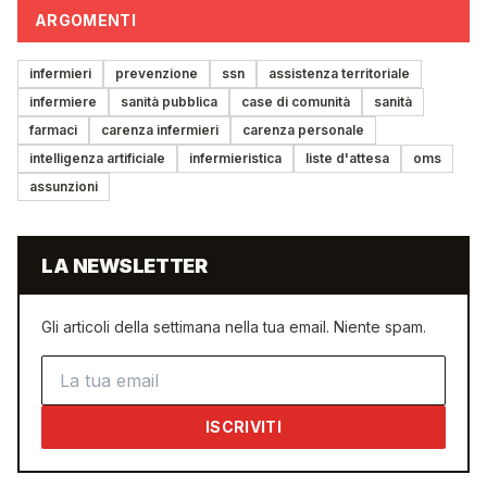
ARGOMENTI
infermieri
prevenzione
ssn
assistenza territoriale
infermiere
sanità pubblica
case di comunità
sanità
farmaci
carenza infermieri
carenza personale
intelligenza artificiale
infermieristica
liste d'attesa
oms
assunzioni
LA NEWSLETTER
Gli articoli della settimana nella tua email. Niente spam.
Indirizzo email
ISCRIVITI