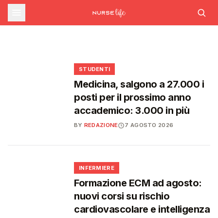
sfide che decideranno il futuro del
INFERMIERE
Decreto PA e sanità: nuovo commissario per
le scorte Covid, liste d'attesa al Siveas e
Decreto PA: nuove regole per scorte Covid,
Ssn
poteri ispettivi ad Agenas
liste d'attesa e agende di prenotazione
🩺
🩺
🩺
🎓
STUDENTI
Medicina, salgono a 27.000 i
posti per il prossimo anno
accademico: 3.000 in più
BY
REDAZIONE
7 AGOSTO 2026
🩺
INFERMIERE
Formazione ECM ad agosto:
nuovi corsi su rischio
cardiovascolare e intelligenza