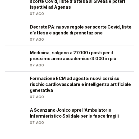
scorte Covid, liste d'attesa al Siveas e poteri
ispettivi ad Agenas
07 AGO
Decreto PA: nuove regole per scorte Covid, liste
🩺
d'attesa e agende di prenotazione
07 AGO
Medicina, salgono a 27.000 i posti per il
🎓
prossimo anno accademico: 3.000 in più
07 AGO
Formazione ECM ad agosto: nuovi corsi su
🩺
rischio cardiovascolare e intelligenza artificiale
generativa
07 AGO
A Scanzano Jonico apre l'Ambulatorio
🩺
Infermieristico Solidale per le fasce fragili
07 AGO