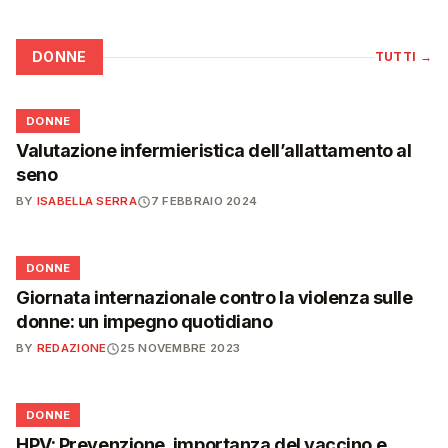
DONNE
TUTTI
→
🌸
DONNE
Valutazione infermieristica dell’allattamento al
seno
BY
ISABELLA SERRA
7 FEBBRAIO 2024
🌸
DONNE
Giornata internazionale contro la violenza sulle
donne: un impegno quotidiano
BY
REDAZIONE
25 NOVEMBRE 2023
🌸
DONNE
HPV: Prevenzione, importanza del vaccino e