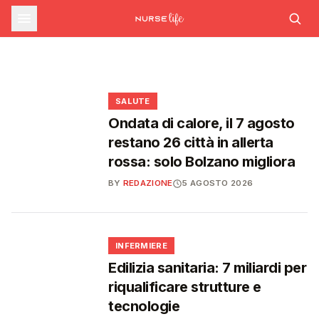
Nascere in Italia nel 2025: il
SALUTE
Decreto Pnrr approvato in via definitiva:
nuovo Policlinico Umberto I e slittamento
AI Act e trasparenza: cosa cambia per la
quadro del nuovo Rapporto Cedap
delle norme antincendio per gli ospedali
sanità e i servizi ai cittadini
❤️
🩺
❤️
❤️
SALUTE
Ondata di calore, il 7 agosto
restano 26 città in allerta
rossa: solo Bolzano migliora
BY
REDAZIONE
5 AGOSTO 2026
🩺
INFERMIERE
Edilizia sanitaria: 7 miliardi per
riqualificare strutture e
tecnologie