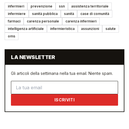
infermieri
prevenzione
ssn
assistenza territoriale
infermiere
sanità pubblica
sanità
case di comunità
farmaci
carenza personale
carenza infermieri
intelligenza artificiale
infermieristica
assunzioni
salute
oms
LA NEWSLETTER
Gli articoli della settimana nella tua email. Niente spam.
Indirizzo email
ISCRIVITI