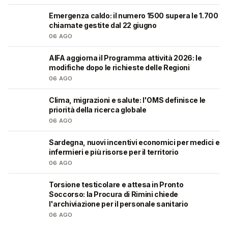
Emergenza caldo: il numero 1500 supera le 1.700
❤️
chiamate gestite dal 22 giugno
06 AGO
AIFA aggiorna il Programma attività 2026: le
❤️
modifiche dopo le richieste delle Regioni
06 AGO
Clima, migrazioni e salute: l'OMS definisce le
❤️
priorità della ricerca globale
06 AGO
Sardegna, nuovi incentivi economici per medici e
🩺
infermieri e più risorse per il territorio
06 AGO
Torsione testicolare e attesa in Pronto
🩺
Soccorso: la Procura di Rimini chiede
l'archiviazione per il personale sanitario
06 AGO