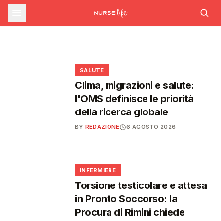
farmaceutica supera i 39 miliardi,
SALUTE
SALUTE
Emergenza caldo: il numero 1500 supera le
AIFA aggiorna il Programma attività 2026: le
boom di farmaci per diabete e
1.700 chiamate gestite dal 22 giugno
modifiche dopo le richieste delle Regioni
obesità
❤️
❤️
❤️
❤️
SALUTE
Clima, migrazioni e salute:
l'OMS definisce le priorità
della ricerca globale
BY
REDAZIONE
6 AGOSTO 2026
🩺
INFERMIERE
Torsione testicolare e attesa
in Pronto Soccorso: la
Procura di Rimini chiede