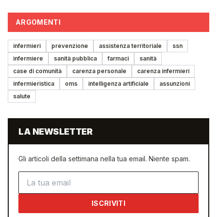
ARGOMENTI
infermieri
prevenzione
assistenza territoriale
ssn
infermiere
sanità pubblica
farmaci
sanità
case di comunità
carenza personale
carenza infermieri
infermieristica
oms
intelligenza artificiale
assunzioni
salute
LA NEWSLETTER
Gli articoli della settimana nella tua email. Niente spam.
Indirizzo email
ISCRIVITI