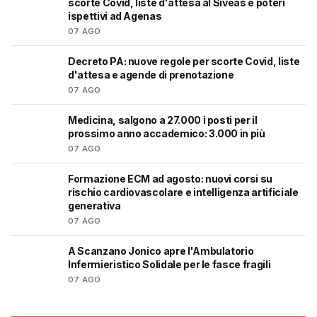
scorte Covid, liste d'attesa al Siveas e poteri
ispettivi ad Agenas
07 AGO
Decreto PA: nuove regole per scorte Covid, liste
🩺
d'attesa e agende di prenotazione
07 AGO
Medicina, salgono a 27.000 i posti per il
🎓
prossimo anno accademico: 3.000 in più
07 AGO
Formazione ECM ad agosto: nuovi corsi su
🩺
rischio cardiovascolare e intelligenza artificiale
generativa
07 AGO
A Scanzano Jonico apre l'Ambulatorio
🩺
Infermieristico Solidale per le fasce fragili
07 AGO