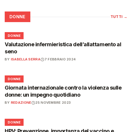
DONNE
TUTTI
→
🌸
DONNE
Valutazione infermieristica dell’allattamento al
seno
BY
ISABELLA SERRA
7 FEBBRAIO 2024
🌸
DONNE
Giornata internazionale contro la violenza sulle
donne: un impegno quotidiano
BY
REDAZIONE
25 NOVEMBRE 2023
🌸
DONNE
HPV: Prevenzione, importanza del vaccino e