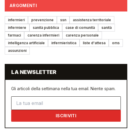
ARGOMENTI
infermieri
prevenzione
ssn
assistenza territoriale
infermiere
sanità pubblica
case di comunità
sanità
farmaci
carenza infermieri
carenza personale
intelligenza artificiale
infermieristica
liste d'attesa
oms
assunzioni
LA NEWSLETTER
Gli articoli della settimana nella tua email. Niente spam.
Indirizzo email
ISCRIVITI