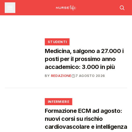
sfide che decideranno il futuro del
INFERMIERE
Decreto PA e sanità: nuovo commissario per
le scorte Covid, liste d'attesa al Siveas e
Decreto PA: nuove regole per scorte Covid,
Ssn
poteri ispettivi ad Agenas
liste d'attesa e agende di prenotazione
🩺
🩺
🩺
🎓
STUDENTI
Medicina, salgono a 27.000 i
posti per il prossimo anno
accademico: 3.000 in più
BY
REDAZIONE
7 AGOSTO 2026
🩺
INFERMIERE
Formazione ECM ad agosto:
nuovi corsi su rischio
cardiovascolare e intelligenza