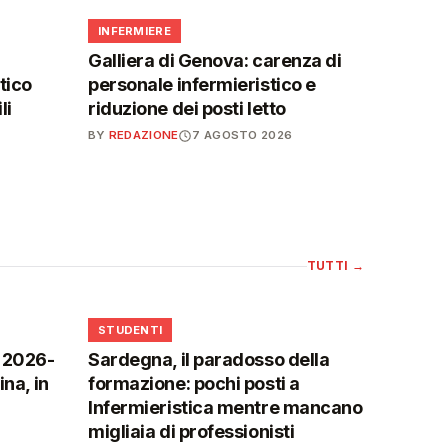
🩺
INFERMIERE
Galliera di Genova: carenza di
tico
personale infermieristico e
li
riduzione dei posti letto
BY
REDAZIONE
7 AGOSTO 2026
TUTTI
→
🎓
STUDENTI
o 2026-
Sardegna, il paradosso della
na, in
formazione: pochi posti a
Infermieristica mentre mancano
migliaia di professionisti