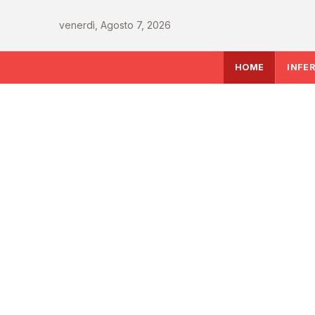
venerdì, Agosto 7, 2026
HOME
INFE
INFERMIERE
Decreto PA e sanità:
commissario per le 
Covid, liste d'attesa 