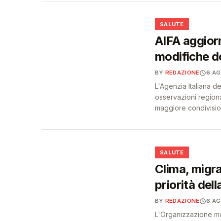
❤️
SALUTE
AIFA aggiorn
modifiche do
BY
REDAZIONE
6 A
L'Agenzia Italiana d
osservazioni regiona
maggiore condivision
❤️
SALUTE
Clima, migra
priorità dell
BY
REDAZIONE
6 A
L'Organizzazione mo