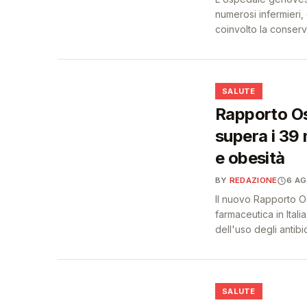
numerosi infermieri,
coinvolto la conser
❤️
SALUTE
Rapporto Os
supera i 39 
e obesità
BY
REDAZIONE
6 A
Il nuovo Rapporto O
farmaceutica in Itali
dell'uso degli antibiot
❤️
SALUTE