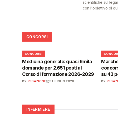
scientifiche sul lega
con l'obiettivo di g
CONCORSI
📋
📋
CONCORSI
CONCOR
Medicina generale: quasi 6mila
Marche,
domande per 2.651 posti al
concors
Corso di formazione 2026-2029
su 43 p
BY
REDAZIONE
31 LUGLIO 2026
BY
REDAZ
INFERMIERE