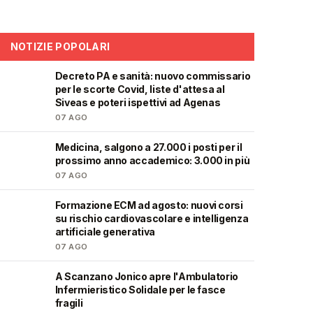
NOTIZIE POPOLARI
Decreto PA e sanità: nuovo commissario
🩺
per le scorte Covid, liste d'attesa al
Siveas e poteri ispettivi ad Agenas
07 AGO
Medicina, salgono a 27.000 i posti per il
🎓
prossimo anno accademico: 3.000 in più
07 AGO
Formazione ECM ad agosto: nuovi corsi
🩺
su rischio cardiovascolare e intelligenza
artificiale generativa
07 AGO
A Scanzano Jonico apre l'Ambulatorio
🩺
Infermieristico Solidale per le fasce
fragili