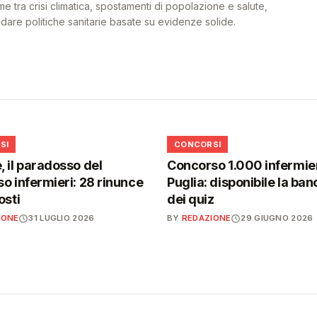
me tra crisi climatica, spostamenti di popolazione e salute,
uidare politiche sanitarie basate su evidenze solide.
📋
SI
CONCORSI
 il paradosso del
Concorso 1.000 infermier
o infermieri: 28 rinunce
Puglia: disponibile la ban
osti
dei quiz
IONE
31 LUGLIO 2026
BY
REDAZIONE
29 GIUGNO 2026