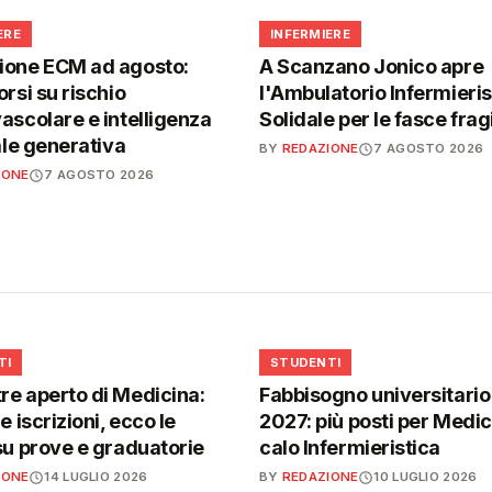
🩺
ERE
INFERMIERE
ione ECM ad agosto:
A Scanzano Jonico apre
orsi su rischio
l'Ambulatorio Infermieris
ascolare e intelligenza
Solidale per le fasce fragi
iale generativa
BY
REDAZIONE
7 AGOSTO 2026
IONE
7 AGOSTO 2026
🎓
TI
STUDENTI
e aperto di Medicina:
Fabbisogno universitari
e iscrizioni, ecco le
2027: più posti per Medici
su prove e graduatorie
calo Infermieristica
IONE
14 LUGLIO 2026
BY
REDAZIONE
10 LUGLIO 2026