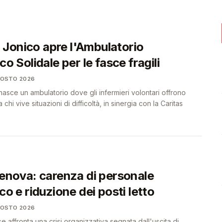
genas
🎓
🩺
Jonico apre l'Ambulatorio
co Solidale per le fasce fragili
GOSTO 2026
sce un ambulatorio dove gli infermieri volontari offrono
 chi vive situazioni di difficoltà, in sinergia con la Caritas
Genova: carenza di personale
ico e riduzione dei posti letto
GOSTO 2026
affronta una crisi organizzativa segnata dall'uscita di