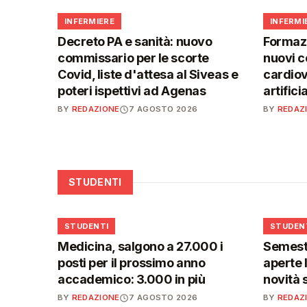
🩺
🩺
INFERMIERE
INFERMI
Decreto PA e sanità: nuovo
Formaz
commissario per le scorte
nuovi c
Covid, liste d'attesa al Siveas e
cardiov
poteri ispettivi ad Agenas
artific
BY
REDAZIONE
7 AGOSTO 2026
BY
REDAZ
STUDENTI
🎓
🎓
STUDENTI
STUDEN
Medicina, salgono a 27.000 i
Semestr
posti per il prossimo anno
aperte l
accademico: 3.000 in più
novità 
BY
REDAZIONE
7 AGOSTO 2026
BY
REDAZ