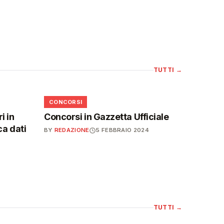
TUTTI
→
📋
CONCORSI
i in
Concorsi in Gazzetta Ufficiale
ca dati
BY
REDAZIONE
5 FEBBRAIO 2024
TUTTI
→