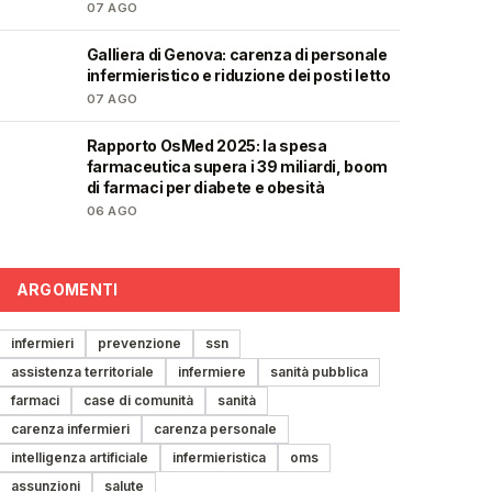
07 AGO
Galliera di Genova: carenza di personale
🩺
infermieristico e riduzione dei posti letto
07 AGO
Rapporto OsMed 2025: la spesa
❤️
farmaceutica supera i 39 miliardi, boom
di farmaci per diabete e obesità
06 AGO
ARGOMENTI
infermieri
prevenzione
ssn
assistenza territoriale
infermiere
sanità pubblica
farmaci
case di comunità
sanità
carenza infermieri
carenza personale
intelligenza artificiale
infermieristica
oms
assunzioni
salute