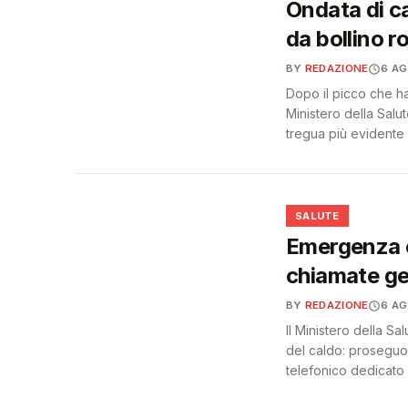
Ondata di cal
da bollino r
BY
REDAZIONE
6 A
Dopo il picco che ha 
Ministero della Sal
tregua più evidente 
❤️
SALUTE
Emergenza c
chiamate ge
BY
REDAZIONE
6 A
Il Ministero della Sa
del caldo: proseguon
telefonico dedicato a