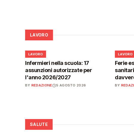
LAVORO
💼
💼
LAVORO
LAVORO
Infermieri nella scuola: 17
Ferie es
assunzioni autorizzate per
sanitar
l'anno 2026/2027
davvero
BY
REDAZIONE
5 AGOSTO 2026
BY
REDAZ
SALUTE