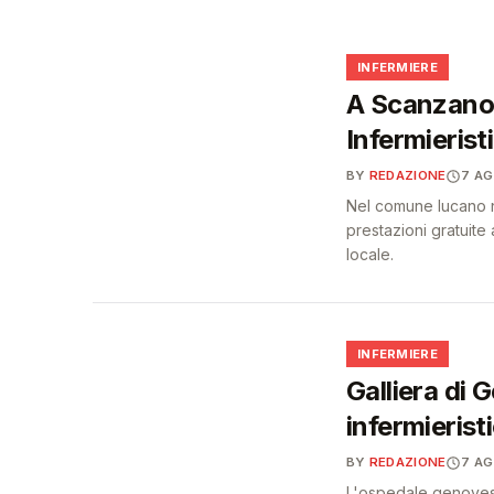
poteri ispettivi ad A
🩺
🩺
INFERMIERE
A Scanzano 
Infermieristi
BY
REDAZIONE
7 A
Nel comune lucano na
prestazioni gratuite a
locale.
🩺
INFERMIERE
Galliera di 
infermierist
BY
REDAZIONE
7 A
L'ospedale genovese 