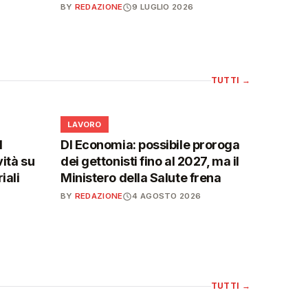
BY
REDAZIONE
9 LUGLIO 2026
TUTTI
→
💼
LAVORO
l
Dl Economia: possibile proroga
vità su
dei gettonisti fino al 2027, ma il
iali
Ministero della Salute frena
BY
REDAZIONE
4 AGOSTO 2026
TUTTI
→