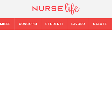
RMIERE
CONCORSI
STUDENTI
LAVORO
SALUTE
INFERMIERE
 nuovo
STUDENTI
Formazione ECM a
scorte
Medicina, salgono 
rischio cardiovasco
prossimo anno ac
al Siveas e
generativa