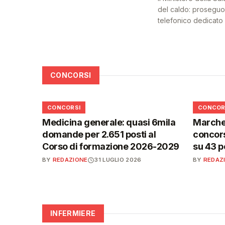
del caldo: proseguon
telefonico dedicato a
CONCORSI
📋
📋
CONCORSI
CONCOR
Medicina generale: quasi 6mila
Marche,
domande per 2.651 posti al
concors
Corso di formazione 2026-2029
su 43 p
BY
REDAZIONE
31 LUGLIO 2026
BY
REDAZ
INFERMIERE