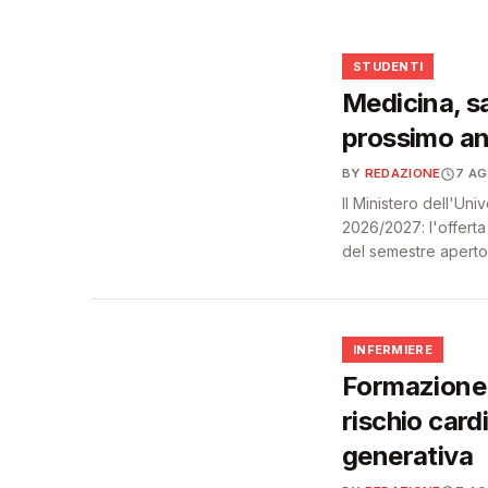
🩺
🎓
STUDENTI
Medicina, sa
prossimo an
BY
REDAZIONE
7 A
Il Ministero dell'Un
2026/2027: l'offert
del semestre aperto
🩺
INFERMIERE
Formazione 
rischio card
generativa