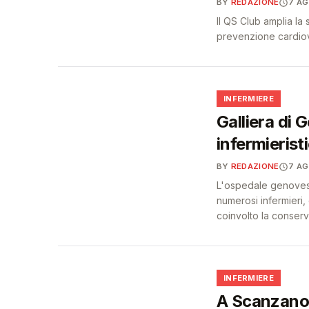
BY
REDAZIONE
7 A
Il QS Club amplia la
prevenzione cardiova
🩺
INFERMIERE
Galliera di 
infermierist
BY
REDAZIONE
7 A
L'ospedale genovese 
numerosi infermieri,
coinvolto la conser
🩺
INFERMIERE
A Scanzano 