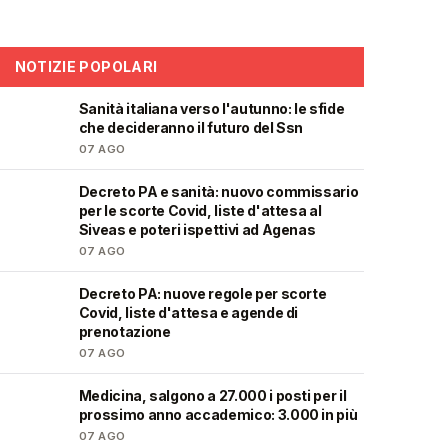
NOTIZIE POPOLARI
Sanità italiana verso l'autunno: le sfide
🩺
che decideranno il futuro del Ssn
07 AGO
Decreto PA e sanità: nuovo commissario
🩺
per le scorte Covid, liste d'attesa al
Siveas e poteri ispettivi ad Agenas
07 AGO
Decreto PA: nuove regole per scorte
🩺
Covid, liste d'attesa e agende di
prenotazione
07 AGO
Medicina, salgono a 27.000 i posti per il
🎓
prossimo anno accademico: 3.000 in più
07 AGO