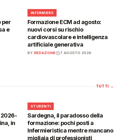
🩺
INFERMIERE
 per
Formazione ECM ad agosto:
sa e
nuovi corsi su rischio
cardiovascolare e intelligenza
artificiale generativa
BY
REDAZIONE
7 AGOSTO 2026
TUTTI
→
🎓
STUDENTI
o 2026-
Sardegna, il paradosso della
na, in
formazione: pochi posti a
Infermieristica mentre mancano
migliaia di professionisti