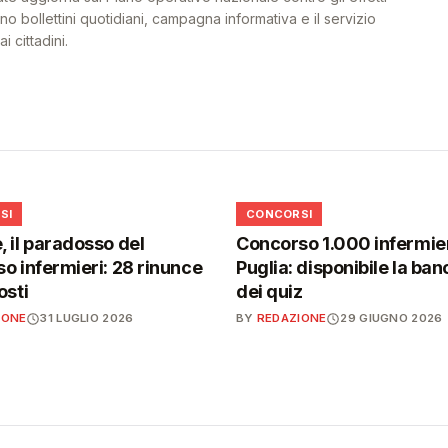
o bollettini quotidiani, campagna informativa e il servizio
i cittadini.
📋
SI
CONCORSI
 il paradosso del
Concorso 1.000 infermier
o infermieri: 28 rinunce
Puglia: disponibile la ban
osti
dei quiz
IONE
31 LUGLIO 2026
BY
REDAZIONE
29 GIUGNO 2026