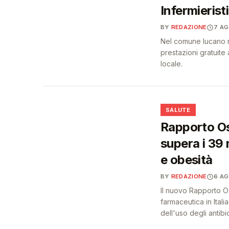
Infermieristi
BY
REDAZIONE
7 A
Nel comune lucano na
prestazioni gratuite a
locale.
❤️
SALUTE
Rapporto Os
supera i 39 
e obesità
BY
REDAZIONE
6 A
Il nuovo Rapporto O
farmaceutica in Itali
dell'uso degli antibiot