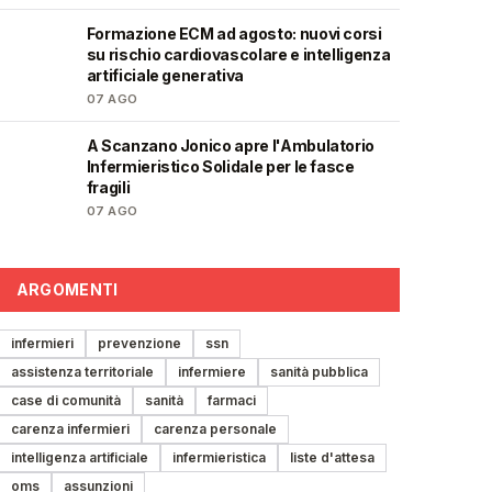
Formazione ECM ad agosto: nuovi corsi
🩺
su rischio cardiovascolare e intelligenza
artificiale generativa
07 AGO
A Scanzano Jonico apre l'Ambulatorio
🩺
Infermieristico Solidale per le fasce
fragili
07 AGO
ARGOMENTI
infermieri
prevenzione
ssn
assistenza territoriale
infermiere
sanità pubblica
case di comunità
sanità
farmaci
carenza infermieri
carenza personale
intelligenza artificiale
infermieristica
liste d'attesa
oms
assunzioni