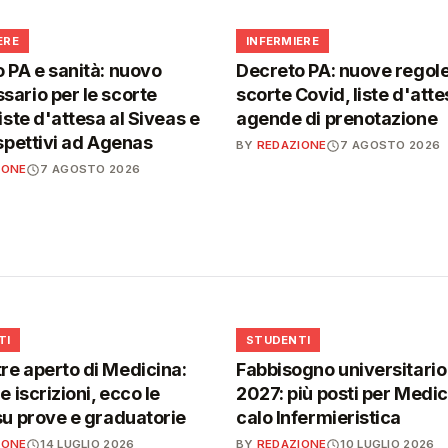
🩺
ERE
INFERMIERE
 PA e sanità: nuovo
Decreto PA: nuove regole
ario per le scorte
scorte Covid, liste d'atte
iste d'attesa al Siveas e
agende di prenotazione
ispettivi ad Agenas
BY
REDAZIONE
7 AGOSTO 2026
IONE
7 AGOSTO 2026
🎓
TI
STUDENTI
e aperto di Medicina:
Fabbisogno universitari
e iscrizioni, ecco le
2027: più posti per Medici
su prove e graduatorie
calo Infermieristica
IONE
14 LUGLIO 2026
BY
REDAZIONE
10 LUGLIO 2026