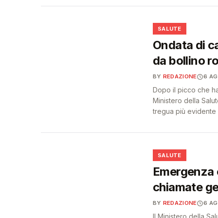
❤️
SALUTE
Ondata di cal
da bollino r
BY
REDAZIONE
6 A
Dopo il picco che ha 
Ministero della Sal
tregua più evidente 
❤️
SALUTE
Emergenza c
chiamate ge
BY
REDAZIONE
6 A
Il Ministero della Sa