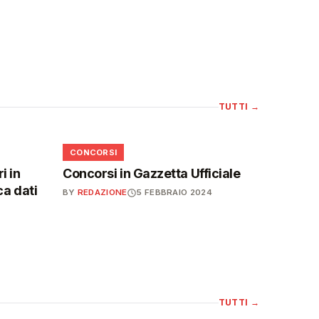
TUTTI
→
📋
CONCORSI
i in
Concorsi in Gazzetta Ufficiale
ca dati
BY
REDAZIONE
5 FEBBRAIO 2024
TUTTI
→