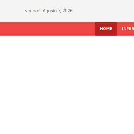
venerdì, Agosto 7, 2026
HOME
INFE
INFERMIERE
Sanità italiana verso
le sfide che decidera
del Ssn