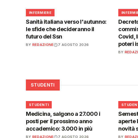
🩺
🩺
INFERMIERE
INFERMI
Sanità italiana verso l'autunno:
Decreto
le sfide che decideranno il
commiss
futuro del Ssn
Covid, l
poteri 
BY
REDAZIONE
7 AGOSTO 2026
BY
REDAZ
STUDENTI
🎓
🎓
STUDENTI
STUDEN
Medicina, salgono a 27.000 i
Semestr
posti per il prossimo anno
aperte l
accademico: 3.000 in più
novità 
BY
REDAZIONE
7 AGOSTO 2026
BY
REDAZ