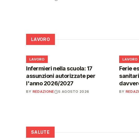
LAVORO
💼
💼
LAVORO
LAVORO
Infermieri nella scuola: 17
Ferie es
assunzioni autorizzate per
sanitar
l'anno 2026/2027
davvero
BY
REDAZIONE
5 AGOSTO 2026
BY
REDAZ
SALUTE