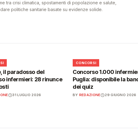
me tra crisi climatica, spostamenti di popolazione e salute,
uidare politiche sanitarie basate su evidenze solide.
📋
SI
CONCORSI
 il paradosso del
Concorso 1.000 infermier
o infermieri: 28 rinunce
Puglia: disponibile la ban
osti
dei quiz
IONE
31 LUGLIO 2026
BY
REDAZIONE
29 GIUGNO 2026