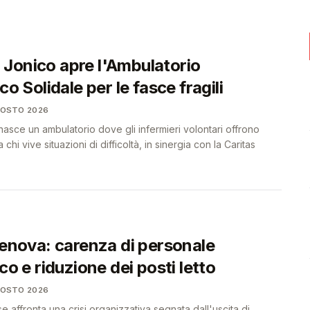
genas
🎓
🩺
Jonico apre l'Ambulatorio
co Solidale per le fasce fragili
GOSTO 2026
sce un ambulatorio dove gli infermieri volontari offrono
 chi vive situazioni di difficoltà, in sinergia con la Caritas
Genova: carenza di personale
ico e riduzione dei posti letto
GOSTO 2026
affronta una crisi organizzativa segnata dall'uscita di