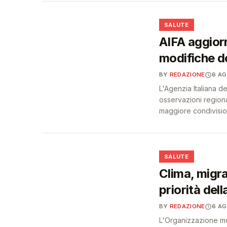
❤️
SALUTE
AIFA aggiorn
modifiche do
BY
REDAZIONE
6 A
L'Agenzia Italiana d
osservazioni regiona
maggiore condivision
❤️
SALUTE
Clima, migra
priorità dell
BY
REDAZIONE
6 A
L'Organizzazione mo