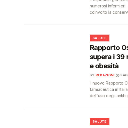
numerosi infermieri,
coinvolto la conser
❤️
SALUTE
Rapporto Os
supera i 39 
e obesità
BY
REDAZIONE
6 A
Il nuovo Rapporto O
farmaceutica in Itali
dell'uso degli antibiot
❤️
SALUTE