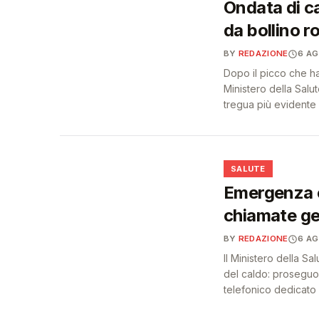
Ondata di cal
da bollino r
BY
REDAZIONE
6 A
Dopo il picco che ha 
Ministero della Sal
tregua più evidente 
❤️
SALUTE
Emergenza c
chiamate ge
BY
REDAZIONE
6 A
Il Ministero della Sa
del caldo: proseguon
telefonico dedicato a