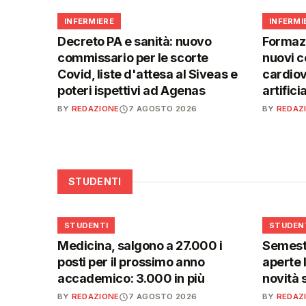
🩺
🩺
INFERMIERE
INFERMI
Decreto PA e sanità: nuovo
Formaz
commissario per le scorte
nuovi c
Covid, liste d'attesa al Siveas e
cardiov
poteri ispettivi ad Agenas
artific
BY
REDAZIONE
7 AGOSTO 2026
BY
REDAZ
STUDENTI
🎓
🎓
STUDENTI
STUDEN
Medicina, salgono a 27.000 i
Semestr
posti per il prossimo anno
aperte l
accademico: 3.000 in più
novità 
BY
REDAZIONE
7 AGOSTO 2026
BY
REDAZ