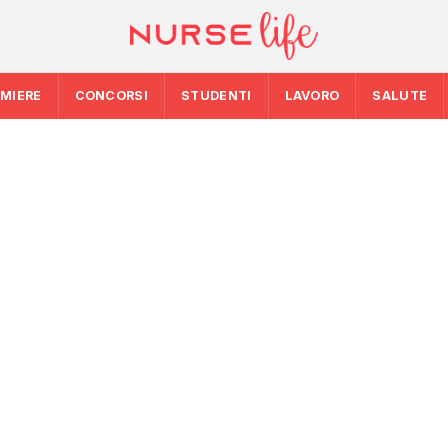
RMIERE
CONCORSI
STUDENTI
LAVORO
SALUTE
INFERMIERE
 nuovo
STUDENTI
Formazione ECM a
scorte
Medicina, salgono 
rischio cardiovasco
prossimo anno ac
al Siveas e
generativa