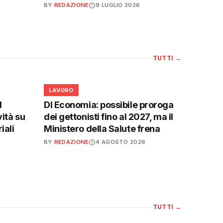
BY
REDAZIONE
9 LUGLIO 2026
TUTTI
→
💼
LAVORO
l
Dl Economia: possibile proroga
vità su
dei gettonisti fino al 2027, ma il
iali
Ministero della Salute frena
BY
REDAZIONE
4 AGOSTO 2026
TUTTI
→