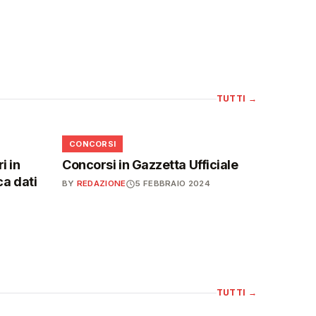
TUTTI
→
📋
CONCORSI
i in
Concorsi in Gazzetta Ufficiale
ca dati
BY
REDAZIONE
5 FEBBRAIO 2024
TUTTI
→