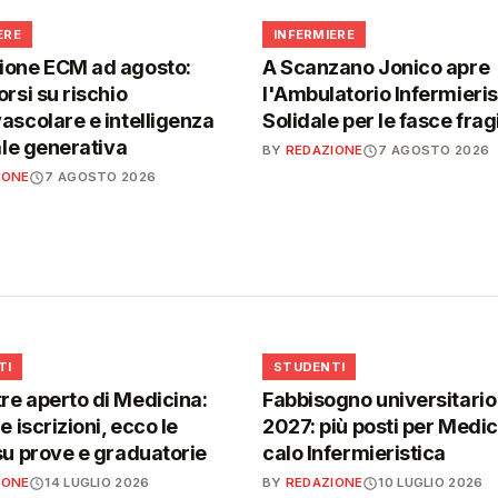
🩺
ERE
INFERMIERE
ione ECM ad agosto:
A Scanzano Jonico apre
orsi su rischio
l'Ambulatorio Infermieris
ascolare e intelligenza
Solidale per le fasce fragi
iale generativa
BY
REDAZIONE
7 AGOSTO 2026
IONE
7 AGOSTO 2026
🎓
TI
STUDENTI
e aperto di Medicina:
Fabbisogno universitari
e iscrizioni, ecco le
2027: più posti per Medici
su prove e graduatorie
calo Infermieristica
IONE
14 LUGLIO 2026
BY
REDAZIONE
10 LUGLIO 2026