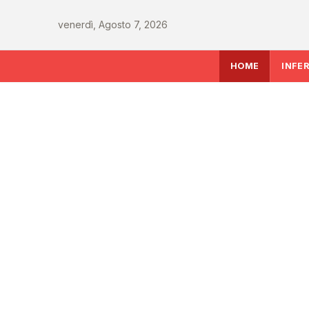
venerdì, Agosto 7, 2026
HOME
INFE
INFERMIERE
Decreto PA e sanità:
commissario per le 
Covid, liste d'attesa 