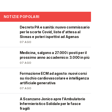
NOTIZIE POPOLARI
Decreto PA e sanità: nuovo commissario
🩺
per le scorte Covid, liste d'attesa al
Siveas e poteri ispettivi ad Agenas
07 AGO
Medicina, salgono a 27.000 i posti per il
🎓
prossimo anno accademico: 3.000 in più
07 AGO
Formazione ECM ad agosto: nuovi corsi
🩺
su rischio cardiovascolare e intelligenza
artificiale generativa
07 AGO
A Scanzano Jonico apre l'Ambulatorio
🩺
Infermieristico Solidale per le fasce
fragili