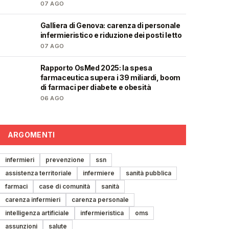
07 AGO
Galliera di Genova: carenza di personale
🩺
infermieristico e riduzione dei posti letto
07 AGO
Rapporto OsMed 2025: la spesa
❤️
farmaceutica supera i 39 miliardi, boom
di farmaci per diabete e obesità
06 AGO
ARGOMENTI
infermieri
prevenzione
ssn
assistenza territoriale
infermiere
sanità pubblica
farmaci
case di comunità
sanità
carenza infermieri
carenza personale
intelligenza artificiale
infermieristica
oms
assunzioni
salute