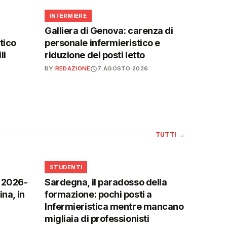
🩺
INFERMIERE
Galliera di Genova: carenza di
tico
personale infermieristico e
li
riduzione dei posti letto
BY
REDAZIONE
7 AGOSTO 2026
TUTTI
→
🎓
STUDENTI
o 2026-
Sardegna, il paradosso della
na, in
formazione: pochi posti a
Infermieristica mentre mancano
migliaia di professionisti