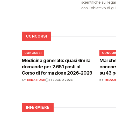
scientifiche sul lega
con l'obiettivo di g
CONCORSI
📋
📋
CONCORSI
CONCOR
Medicina generale: quasi 6mila
Marche,
domande per 2.651 posti al
concors
Corso di formazione 2026-2029
su 43 p
BY
REDAZIONE
31 LUGLIO 2026
BY
REDAZ
INFERMIERE