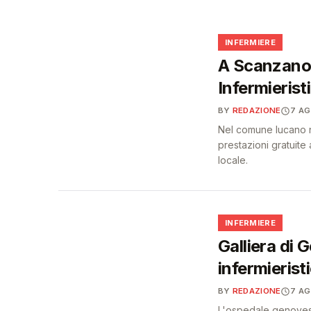
poteri ispettivi ad A
🩺
🩺
INFERMIERE
A Scanzano 
Infermieristi
BY
REDAZIONE
7 A
Nel comune lucano na
prestazioni gratuite a
locale.
🩺
INFERMIERE
Galliera di 
infermierist
BY
REDAZIONE
7 A
L'ospedale genovese 