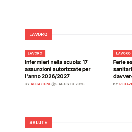
LAVORO
💼
💼
LAVORO
LAVORO
Infermieri nella scuola: 17
Ferie es
assunzioni autorizzate per
sanitar
l'anno 2026/2027
davvero
BY
REDAZIONE
5 AGOSTO 2026
BY
REDAZ
SALUTE