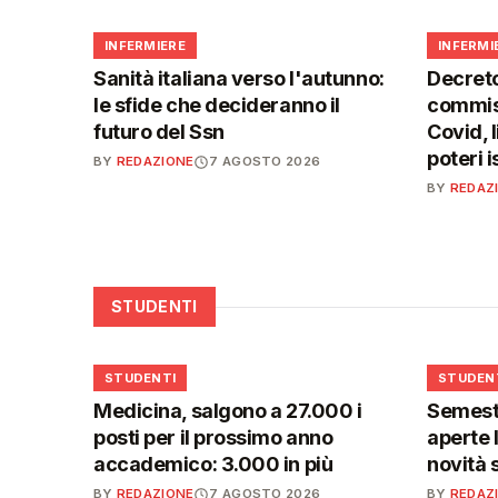
🩺
🩺
INFERMIERE
INFERMI
Sanità italiana verso l'autunno:
Decreto
le sfide che decideranno il
commiss
futuro del Ssn
Covid, l
poteri 
BY
REDAZIONE
7 AGOSTO 2026
BY
REDAZ
STUDENTI
🎓
🎓
STUDENTI
STUDEN
Medicina, salgono a 27.000 i
Semestr
posti per il prossimo anno
aperte l
accademico: 3.000 in più
novità 
BY
REDAZIONE
7 AGOSTO 2026
BY
REDAZ