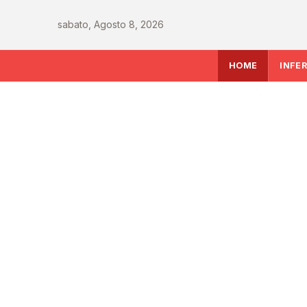
sabato, Agosto 8, 2026
HOME
INFE
INFERMIERE
Sanità italiana verso
le sfide che decidera
del Ssn