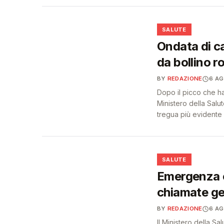
❤️
SALUTE
Ondata di cal
da bollino r
BY
REDAZIONE
6 A
Dopo il picco che ha 
Ministero della Sal
tregua più evidente 
❤️
SALUTE
Emergenza c
chiamate ge
BY
REDAZIONE
6 A
Il Ministero della Sa