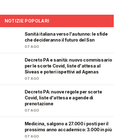
NOTIZIE POPOLARI
Sanità italiana verso l'autunno: le sfide
🩺
che decideranno il futuro del Ssn
07 AGO
Decreto PA e sanità: nuovo commissario
🩺
per le scorte Covid, liste d'attesa al
Siveas e poteri ispettivi ad Agenas
07 AGO
Decreto PA: nuove regole per scorte
🩺
Covid, liste d'attesa e agende di
prenotazione
07 AGO
Medicina, salgono a 27.000 i posti per il
🎓
prossimo anno accademico: 3.000 in più
07 AGO