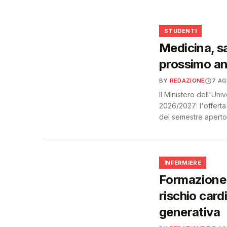
🩺
🎓
STUDENTI
Medicina, sa
prossimo an
BY
REDAZIONE
7 A
Il Ministero dell'Un
2026/2027: l'offert
del semestre aperto
🩺
INFERMIERE
Formazione 
rischio card
generativa