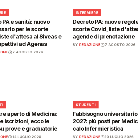
🩺
ERE
INFERMIERE
 PA e sanità: nuovo
Decreto PA: nuove regole
ario per le scorte
scorte Covid, liste d'atte
iste d'attesa al Siveas e
agende di prenotazione
ispettivi ad Agenas
BY
REDAZIONE
7 AGOSTO 2026
IONE
7 AGOSTO 2026
🎓
TI
STUDENTI
e aperto di Medicina:
Fabbisogno universitari
e iscrizioni, ecco le
2027: più posti per Medici
su prove e graduatorie
calo Infermieristica
IONE
14 LUGLIO 2026
BY
REDAZIONE
10 LUGLIO 2026