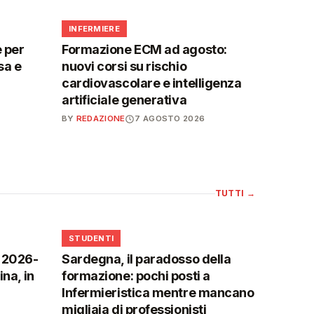
🩺
INFERMIERE
 per
Formazione ECM ad agosto:
sa e
nuovi corsi su rischio
cardiovascolare e intelligenza
artificiale generativa
BY
REDAZIONE
7 AGOSTO 2026
TUTTI
→
🎓
STUDENTI
o 2026-
Sardegna, il paradosso della
na, in
formazione: pochi posti a
Infermieristica mentre mancano
migliaia di professionisti