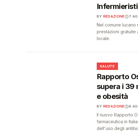
Infermieristi
BY
REDAZIONE
7 A
Nel comune lucano na
prestazioni gratuite a
locale.
❤️
SALUTE
Rapporto Os
supera i 39 
e obesità
BY
REDAZIONE
6 A
Il nuovo Rapporto O
farmaceutica in Itali
dell'uso degli antibiot