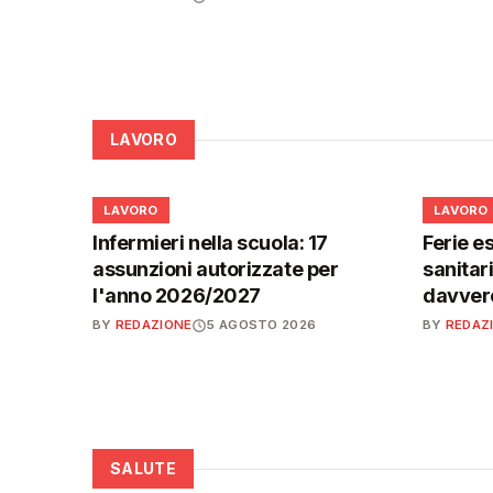
LAVORO
💼
💼
LAVORO
LAVORO
Infermieri nella scuola: 17
Ferie es
assunzioni autorizzate per
sanitar
l'anno 2026/2027
davvero
BY
REDAZIONE
5 AGOSTO 2026
BY
REDAZ
SALUTE