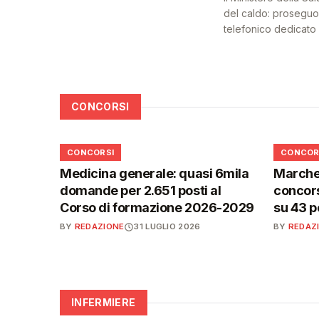
del caldo: proseguon
telefonico dedicato a
CONCORSI
📋
📋
CONCORSI
CONCOR
Medicina generale: quasi 6mila
Marche,
domande per 2.651 posti al
concors
Corso di formazione 2026-2029
su 43 p
BY
REDAZIONE
31 LUGLIO 2026
BY
REDAZ
INFERMIERE