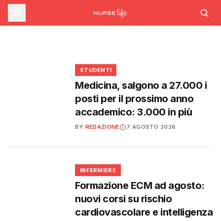
sfide che decideranno il futuro del
INFERMIERE
Decreto PA e sanità: nuovo commissario per
le scorte Covid, liste d'attesa al Siveas e
Decreto PA: nuove regole per scorte Covid,
Ssn
poteri ispettivi ad Agenas
liste d'attesa e agende di prenotazione
🩺
🩺
🩺
🎓
STUDENTI
Medicina, salgono a 27.000 i
posti per il prossimo anno
accademico: 3.000 in più
BY
REDAZIONE
7 AGOSTO 2026
🩺
INFERMIERE
Formazione ECM ad agosto:
nuovi corsi su rischio
cardiovascolare e intelligenza