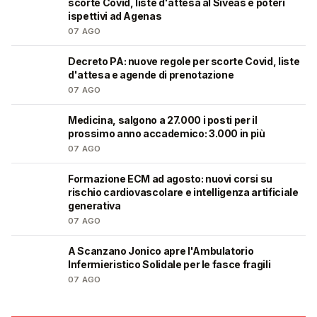
scorte Covid, liste d'attesa al Siveas e poteri
ispettivi ad Agenas
07 AGO
Decreto PA: nuove regole per scorte Covid, liste
🩺
d'attesa e agende di prenotazione
07 AGO
Medicina, salgono a 27.000 i posti per il
🎓
prossimo anno accademico: 3.000 in più
07 AGO
Formazione ECM ad agosto: nuovi corsi su
🩺
rischio cardiovascolare e intelligenza artificiale
generativa
07 AGO
A Scanzano Jonico apre l'Ambulatorio
🩺
Infermieristico Solidale per le fasce fragili
07 AGO