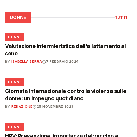
DONNE
TUTTI
→
🌸
DONNE
Valutazione infermieristica dell’allattamento al
seno
BY
ISABELLA SERRA
7 FEBBRAIO 2024
🌸
DONNE
Giornata internazionale contro la violenza sulle
donne: un impegno quotidiano
BY
REDAZIONE
25 NOVEMBRE 2023
🌸
DONNE
HPV: Prevenzione, importanza del vaccino e