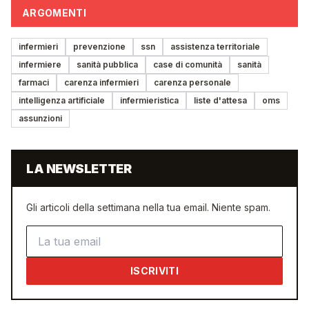
ARGOMENTI
infermieri
prevenzione
ssn
assistenza territoriale
infermiere
sanità pubblica
case di comunità
sanità
farmaci
carenza infermieri
carenza personale
intelligenza artificiale
infermieristica
liste d'attesa
oms
assunzioni
LA NEWSLETTER
Gli articoli della settimana nella tua email. Niente spam.
Indirizzo email
ISCRIVITI