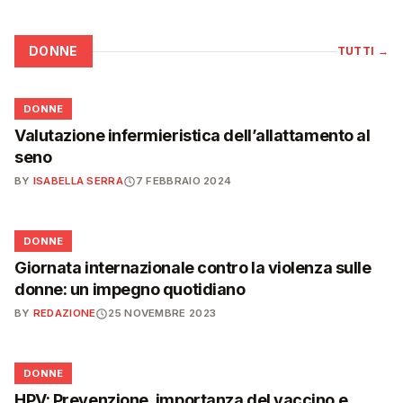
DONNE
TUTTI
→
🌸
DONNE
Valutazione infermieristica dell’allattamento al
seno
BY
ISABELLA SERRA
7 FEBBRAIO 2024
🌸
DONNE
Giornata internazionale contro la violenza sulle
donne: un impegno quotidiano
BY
REDAZIONE
25 NOVEMBRE 2023
🌸
DONNE
HPV: Prevenzione, importanza del vaccino e