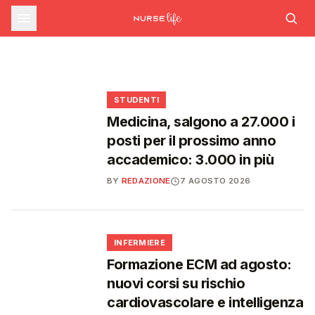
sfide che decideranno il futuro del
INFERMIERE
Decreto PA e sanità: nuovo commissario per
le scorte Covid, liste d'attesa al Siveas e
Decreto PA: nuove regole per scorte Covid,
Ssn
poteri ispettivi ad Agenas
liste d'attesa e agende di prenotazione
🩺
🩺
🩺
🎓
STUDENTI
Medicina, salgono a 27.000 i
posti per il prossimo anno
accademico: 3.000 in più
BY
REDAZIONE
7 AGOSTO 2026
🩺
INFERMIERE
Formazione ECM ad agosto:
nuovi corsi su rischio
cardiovascolare e intelligenza