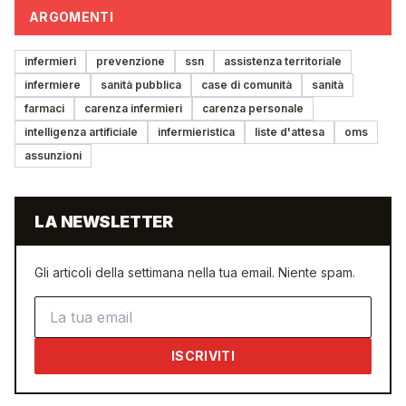
ARGOMENTI
infermieri
prevenzione
ssn
assistenza territoriale
infermiere
sanità pubblica
case di comunità
sanità
farmaci
carenza infermieri
carenza personale
intelligenza artificiale
infermieristica
liste d'attesa
oms
assunzioni
LA NEWSLETTER
Gli articoli della settimana nella tua email. Niente spam.
Indirizzo email
ISCRIVITI