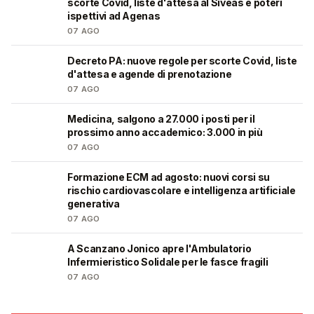
scorte Covid, liste d'attesa al Siveas e poteri
ispettivi ad Agenas
07 AGO
Decreto PA: nuove regole per scorte Covid, liste
🩺
d'attesa e agende di prenotazione
07 AGO
Medicina, salgono a 27.000 i posti per il
🎓
prossimo anno accademico: 3.000 in più
07 AGO
Formazione ECM ad agosto: nuovi corsi su
🩺
rischio cardiovascolare e intelligenza artificiale
generativa
07 AGO
A Scanzano Jonico apre l'Ambulatorio
🩺
Infermieristico Solidale per le fasce fragili
07 AGO