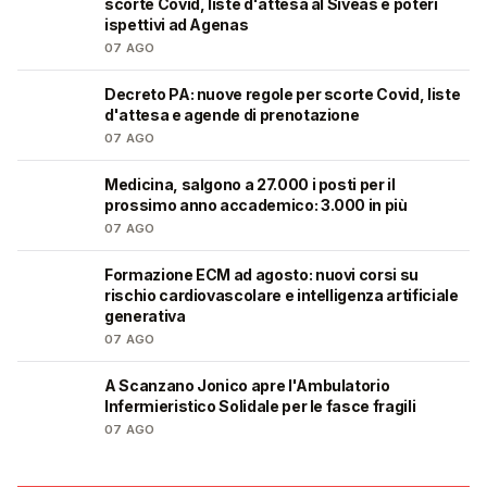
scorte Covid, liste d'attesa al Siveas e poteri
ispettivi ad Agenas
07 AGO
Decreto PA: nuove regole per scorte Covid, liste
🩺
d'attesa e agende di prenotazione
07 AGO
Medicina, salgono a 27.000 i posti per il
🎓
prossimo anno accademico: 3.000 in più
07 AGO
Formazione ECM ad agosto: nuovi corsi su
🩺
rischio cardiovascolare e intelligenza artificiale
generativa
07 AGO
A Scanzano Jonico apre l'Ambulatorio
🩺
Infermieristico Solidale per le fasce fragili
07 AGO