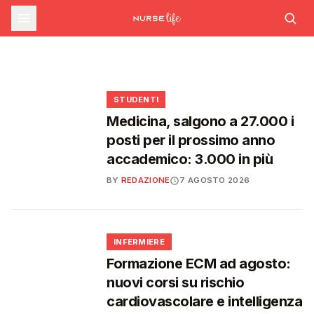
sfide che decideranno il futuro del
INFERMIERE
Decreto PA e sanità: nuovo commissario per
le scorte Covid, liste d'attesa al Siveas e
Decreto PA: nuove regole per scorte Covid,
Ssn
poteri ispettivi ad Agenas
liste d'attesa e agende di prenotazione
🩺
🩺
🩺
🎓
STUDENTI
Medicina, salgono a 27.000 i
posti per il prossimo anno
accademico: 3.000 in più
BY
REDAZIONE
7 AGOSTO 2026
🩺
INFERMIERE
Formazione ECM ad agosto:
nuovi corsi su rischio
cardiovascolare e intelligenza