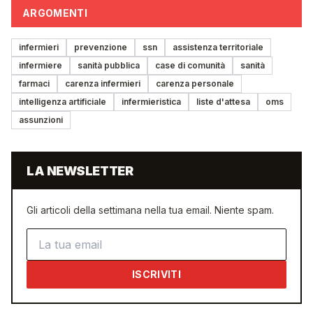
ARGOMENTI
infermieri
prevenzione
ssn
assistenza territoriale
infermiere
sanità pubblica
case di comunità
sanità
farmaci
carenza infermieri
carenza personale
intelligenza artificiale
infermieristica
liste d'attesa
oms
assunzioni
LA NEWSLETTER
Gli articoli della settimana nella tua email. Niente spam.
Indirizzo email
ISCRIVITI