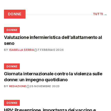
DONNE
TUTTI
→
🌸
DONNE
Valutazione infermieristica dell’allattamento al
seno
BY
ISABELLA SERRA
7 FEBBRAIO 2024
🌸
DONNE
Giornata internazionale contro la violenza sulle
donne: un impegno quotidiano
BY
REDAZIONE
25 NOVEMBRE 2023
🌸
DONNE
HPV: Prevenzione, importanza del vaccino e