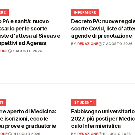
🩺
ERE
INFERMIERE
 PA e sanità: nuovo
Decreto PA: nuove regole
ario per le scorte
scorte Covid, liste d'atte
iste d'attesa al Siveas e
agende di prenotazione
ispettivi ad Agenas
BY
REDAZIONE
7 AGOSTO 2026
IONE
7 AGOSTO 2026
🎓
TI
STUDENTI
e aperto di Medicina:
Fabbisogno universitari
e iscrizioni, ecco le
2027: più posti per Medici
su prove e graduatorie
calo Infermieristica
IONE
14 LUGLIO 2026
BY
REDAZIONE
10 LUGLIO 2026