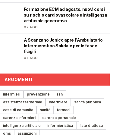
Formazione ECM ad agosto: nuovi corsi
🩺
su rischio cardiovascolare e intelligenza
artificiale generativa
07 AGO
A Scanzano Jonico apre l'Ambulatorio
🩺
Infermieristico Solidale per le fasce
fragili
07 AGO
ARGOMENTI
infermieri
prevenzione
ssn
assistenza territoriale
infermiere
sanità pubblica
case di comunità
sanità
farmaci
carenza infermieri
carenza personale
intelligenza artificiale
infermieristica
liste d'attesa
oms
assunzioni