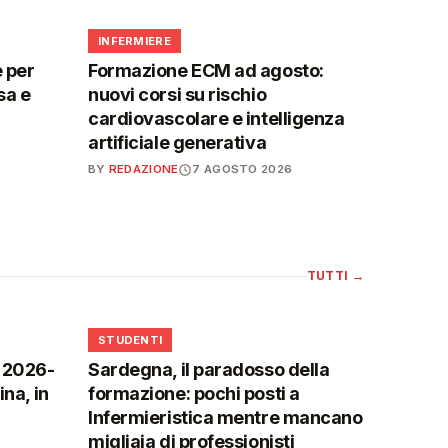
🩺
INFERMIERE
 per
Formazione ECM ad agosto:
sa e
nuovi corsi su rischio
cardiovascolare e intelligenza
artificiale generativa
BY
REDAZIONE
7 AGOSTO 2026
TUTTI
→
🎓
STUDENTI
o 2026-
Sardegna, il paradosso della
na, in
formazione: pochi posti a
Infermieristica mentre mancano
migliaia di professionisti