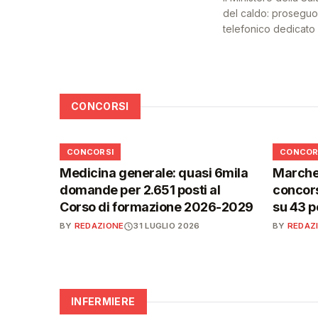
del caldo: proseguon
telefonico dedicato a
CONCORSI
📋
📋
CONCORSI
CONCOR
Medicina generale: quasi 6mila
Marche,
domande per 2.651 posti al
concors
Corso di formazione 2026-2029
su 43 p
BY
REDAZIONE
31 LUGLIO 2026
BY
REDAZ
INFERMIERE