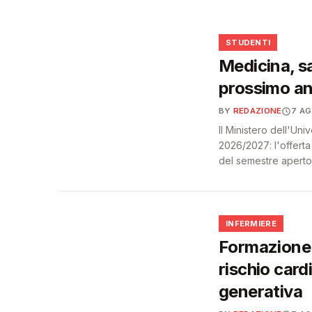
🩺
🎓
STUDENTI
Medicina, sa
prossimo an
BY
REDAZIONE
7 A
Il Ministero dell'Un
2026/2027: l'offert
del semestre aperto
🩺
INFERMIERE
Formazione 
rischio card
generativa