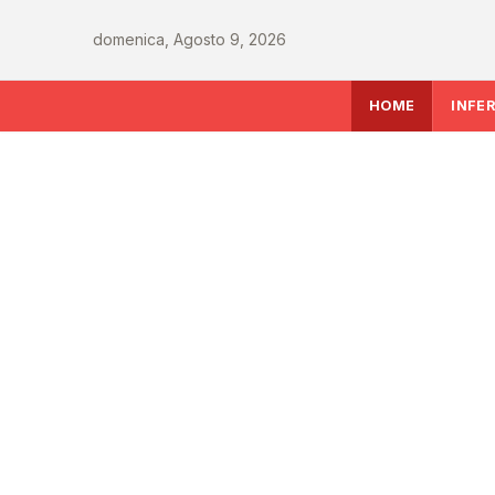
domenica, Agosto 9, 2026
HOME
INFE
INFERMIERE
Sanità italiana verso
le sfide che decidera
del Ssn