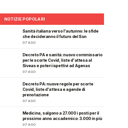
NOTIZIE POPOLARI
Sanità italiana verso l'autunno: le sfide
🩺
che decideranno il futuro del Ssn
07 AGO
Decreto PA e sanità: nuovo commissario
🩺
per le scorte Covid, liste d'attesa al
Siveas e poteri ispettivi ad Agenas
07 AGO
Decreto PA: nuove regole per scorte
🩺
Covid, liste d'attesa e agende di
prenotazione
07 AGO
Medicina, salgono a 27.000 i posti per il
🎓
prossimo anno accademico: 3.000 in più
07 AGO