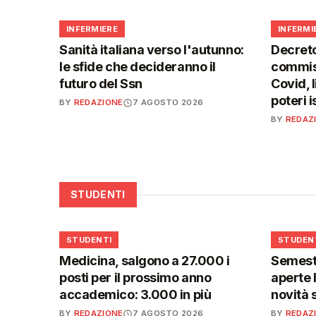
🩺
🩺
INFERMIERE
INFERMI
Sanità italiana verso l'autunno:
Decreto
le sfide che decideranno il
commiss
futuro del Ssn
Covid, l
poteri 
BY
REDAZIONE
7 AGOSTO 2026
BY
REDAZ
STUDENTI
🎓
🎓
STUDENTI
STUDEN
Medicina, salgono a 27.000 i
Semestr
posti per il prossimo anno
aperte l
accademico: 3.000 in più
novità 
BY
REDAZIONE
7 AGOSTO 2026
BY
REDAZ