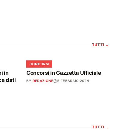
TUTTI
→
📋
CONCORSI
i in
Concorsi in Gazzetta Ufficiale
ca dati
BY
REDAZIONE
5 FEBBRAIO 2024
TUTTI
→