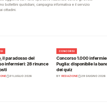
o bollettini quotidiani, campagna informativa e il servizio
i cittadini.
📋
SI
CONCORSI
 il paradosso del
Concorso 1.000 infermier
o infermieri: 28 rinunce
Puglia: disponibile la ban
osti
dei quiz
IONE
31 LUGLIO 2026
BY
REDAZIONE
29 GIUGNO 2026