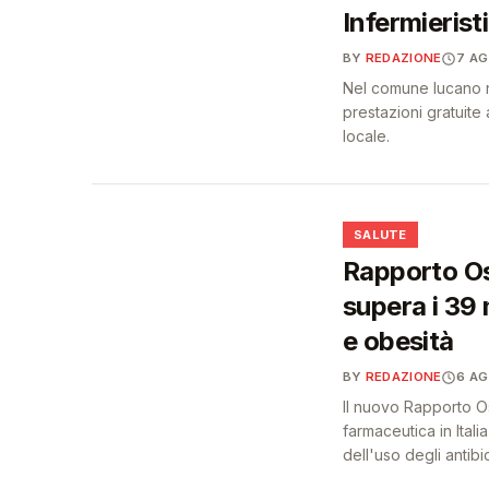
Infermieristi
BY
REDAZIONE
7 A
Nel comune lucano na
prestazioni gratuite a
locale.
❤️
SALUTE
Rapporto Os
supera i 39 
e obesità
BY
REDAZIONE
6 A
Il nuovo Rapporto O
farmaceutica in Itali
dell'uso degli antibiot