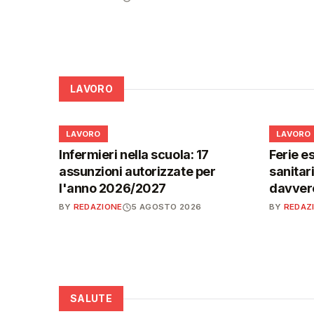
LAVORO
💼
💼
LAVORO
LAVORO
Infermieri nella scuola: 17
Ferie es
assunzioni autorizzate per
sanitar
l'anno 2026/2027
davvero
BY
REDAZIONE
5 AGOSTO 2026
BY
REDAZ
SALUTE