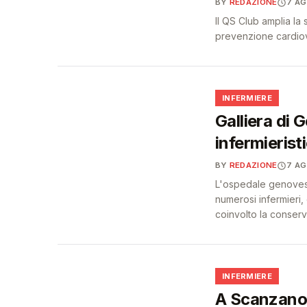
BY
REDAZIONE
7 A
Il QS Club amplia la
prevenzione cardiova
🩺
INFERMIERE
Galliera di 
infermierist
BY
REDAZIONE
7 A
L'ospedale genovese 
numerosi infermieri,
coinvolto la conser
🩺
INFERMIERE
A Scanzano 