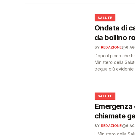
❤️
SALUTE
Ondata di cal
da bollino r
BY
REDAZIONE
6 A
Dopo il picco che ha 
Ministero della Sal
tregua più evidente 
❤️
SALUTE
Emergenza c
chiamate ge
BY
REDAZIONE
6 A
Il Ministero della Sa