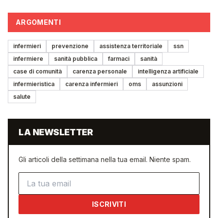
ARGOMENTI
infermieri
prevenzione
assistenza territoriale
ssn
infermiere
sanità pubblica
farmaci
sanità
case di comunità
carenza personale
intelligenza artificiale
infermieristica
carenza infermieri
oms
assunzioni
salute
LA NEWSLETTER
Gli articoli della settimana nella tua email. Niente spam.
Indirizzo email
ISCRIVITI