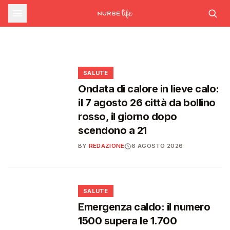
corsi su rischio cardiovascolare e
INFERMIERE
Rapporto OsMed 2025: la spesa
A Scanzano Jonico apre l'Ambulatorio
farmaceutica supera i 39 miliardi, boom di
intelligenza artificiale generativa
Infermieristico Solidale per le fasce fragili
farmaci per diabete e obesità
🩺
🩺
❤️
❤️
SALUTE
Ondata di calore in lieve calo:
il 7 agosto 26 città da bollino
rosso, il giorno dopo
scendono a 21
BY
REDAZIONE
6 AGOSTO 2026
❤️
SALUTE
Emergenza caldo: il numero
1500 supera le 1.700