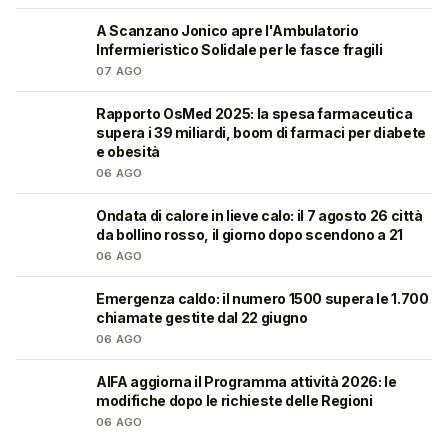
A Scanzano Jonico apre l'Ambulatorio
🩺
Infermieristico Solidale per le fasce fragili
07 AGO
Rapporto OsMed 2025: la spesa farmaceutica
❤️
supera i 39 miliardi, boom di farmaci per diabete
e obesità
06 AGO
Ondata di calore in lieve calo: il 7 agosto 26 città
❤️
da bollino rosso, il giorno dopo scendono a 21
06 AGO
Emergenza caldo: il numero 1500 supera le 1.700
❤️
chiamate gestite dal 22 giugno
06 AGO
AIFA aggiorna il Programma attività 2026: le
❤️
modifiche dopo le richieste delle Regioni
06 AGO