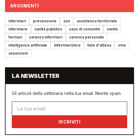
ARGOMENTI
infermieri
prevenzione
ssn
assistenza territoriale
infermiere
sanità pubblica
case di comunità
sanità
farmaci
carenza infermieri
carenza personale
intelligenza artificiale
infermieristica
liste d'attesa
oms
assunzioni
LA NEWSLETTER
Gli articoli della settimana nella tua email. Niente spam.
Indirizzo email
ISCRIVITI