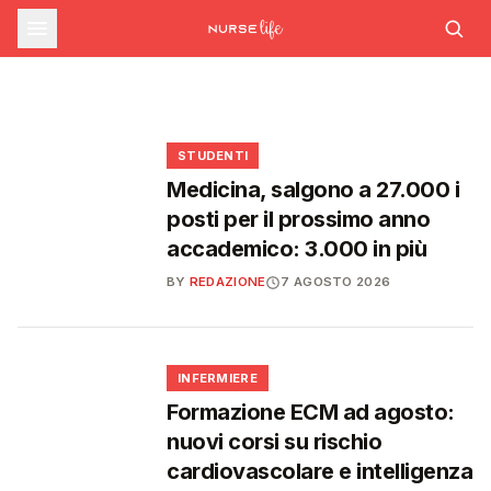
sfide che decideranno il futuro del
INFERMIERE
Decreto PA e sanità: nuovo commissario per
le scorte Covid, liste d'attesa al Siveas e
Decreto PA: nuove regole per scorte Covid,
Ssn
poteri ispettivi ad Agenas
liste d'attesa e agende di prenotazione
🩺
🩺
🩺
🎓
STUDENTI
Medicina, salgono a 27.000 i
posti per il prossimo anno
accademico: 3.000 in più
BY
REDAZIONE
7 AGOSTO 2026
🩺
INFERMIERE
Formazione ECM ad agosto:
nuovi corsi su rischio
cardiovascolare e intelligenza