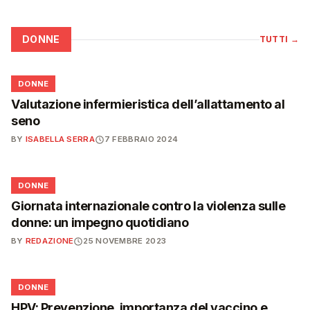
DONNE
TUTTI
→
🌸
DONNE
Valutazione infermieristica dell’allattamento al
seno
BY
ISABELLA SERRA
7 FEBBRAIO 2024
🌸
DONNE
Giornata internazionale contro la violenza sulle
donne: un impegno quotidiano
BY
REDAZIONE
25 NOVEMBRE 2023
🌸
DONNE
HPV: Prevenzione, importanza del vaccino e