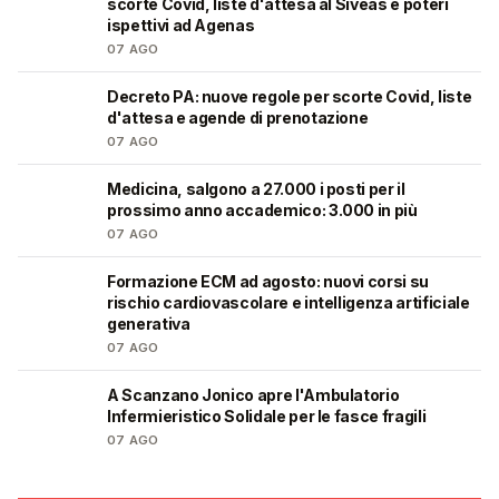
scorte Covid, liste d'attesa al Siveas e poteri
ispettivi ad Agenas
07 AGO
Decreto PA: nuove regole per scorte Covid, liste
🩺
d'attesa e agende di prenotazione
07 AGO
Medicina, salgono a 27.000 i posti per il
🎓
prossimo anno accademico: 3.000 in più
07 AGO
Formazione ECM ad agosto: nuovi corsi su
🩺
rischio cardiovascolare e intelligenza artificiale
generativa
07 AGO
A Scanzano Jonico apre l'Ambulatorio
🩺
Infermieristico Solidale per le fasce fragili
07 AGO