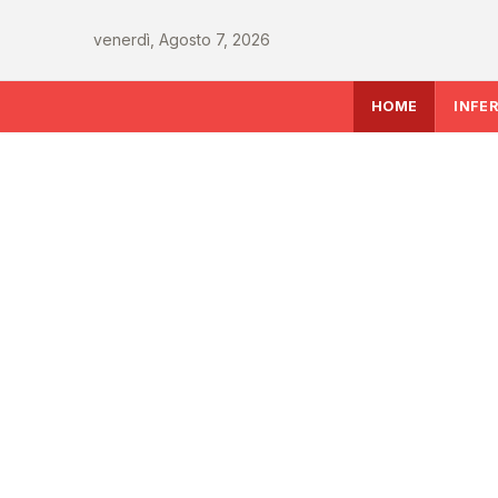
venerdì, Agosto 7, 2026
HOME
INFE
INFERMIERE
Sanità italiana verso
le sfide che decidera
del Ssn