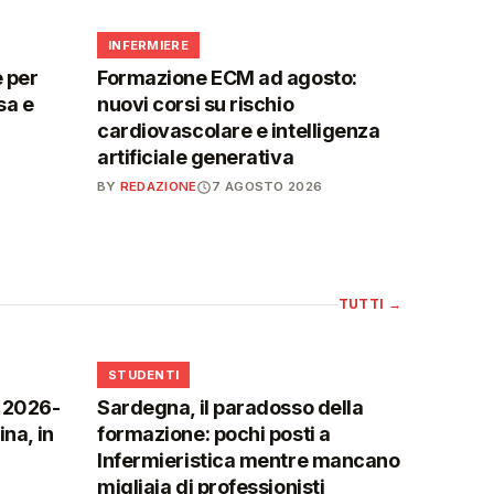
🩺
INFERMIERE
 per
Formazione ECM ad agosto:
sa e
nuovi corsi su rischio
cardiovascolare e intelligenza
artificiale generativa
BY
REDAZIONE
7 AGOSTO 2026
TUTTI
→
🎓
STUDENTI
o 2026-
Sardegna, il paradosso della
na, in
formazione: pochi posti a
Infermieristica mentre mancano
migliaia di professionisti