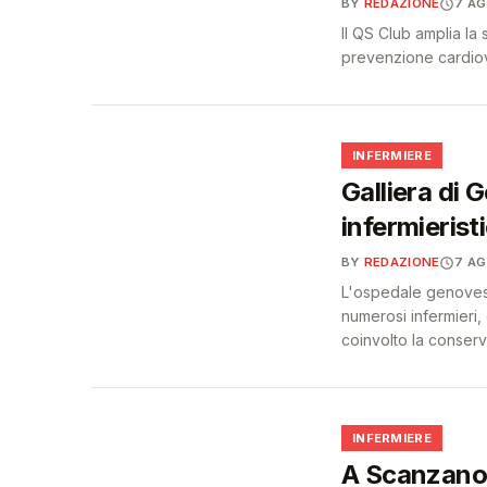
BY
REDAZIONE
7 A
Il QS Club amplia la
prevenzione cardiova
🩺
INFERMIERE
Galliera di 
infermierist
BY
REDAZIONE
7 A
L'ospedale genovese 
numerosi infermieri,
coinvolto la conser
🩺
INFERMIERE
A Scanzano 