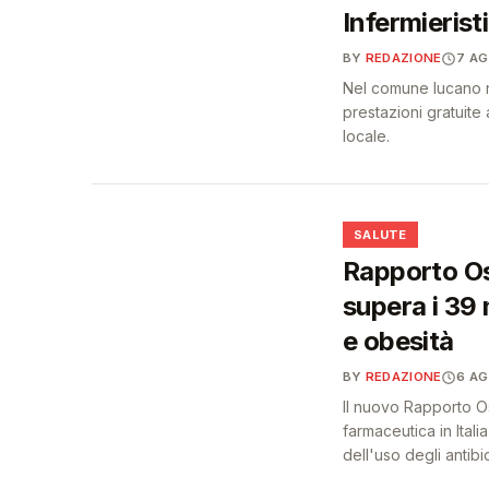
Infermieristi
BY
REDAZIONE
7 A
Nel comune lucano na
prestazioni gratuite a
locale.
❤️
SALUTE
Rapporto Os
supera i 39 
e obesità
BY
REDAZIONE
6 A
Il nuovo Rapporto O
farmaceutica in Itali
dell'uso degli antibiot