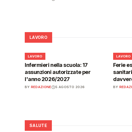
LAVORO
💼
💼
LAVORO
LAVORO
Infermieri nella scuola: 17
Ferie es
assunzioni autorizzate per
sanitar
l'anno 2026/2027
davvero
BY
REDAZIONE
5 AGOSTO 2026
BY
REDAZ
SALUTE