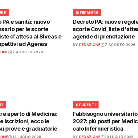
🩺
ERE
INFERMIERE
 PA e sanità: nuovo
Decreto PA: nuove regole
ario per le scorte
scorte Covid, liste d'atte
iste d'attesa al Siveas e
agende di prenotazione
ispettivi ad Agenas
BY
REDAZIONE
7 AGOSTO 2026
IONE
7 AGOSTO 2026
🎓
TI
STUDENTI
e aperto di Medicina:
Fabbisogno universitari
e iscrizioni, ecco le
2027: più posti per Medici
su prove e graduatorie
calo Infermieristica
IONE
14 LUGLIO 2026
BY
REDAZIONE
10 LUGLIO 2026