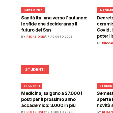
🩺
🩺
INFERMIERE
INFERMI
Sanità italiana verso l'autunno:
Decreto
le sfide che decideranno il
commiss
futuro del Ssn
Covid, l
poteri 
BY
REDAZIONE
7 AGOSTO 2026
BY
REDAZ
STUDENTI
🎓
🎓
STUDENTI
STUDEN
Medicina, salgono a 27.000 i
Semestr
posti per il prossimo anno
aperte l
accademico: 3.000 in più
novità 
BY
REDAZIONE
7 AGOSTO 2026
BY
REDAZ