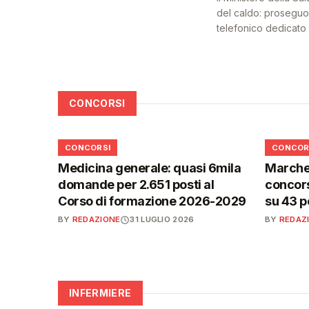
del caldo: proseguon
telefonico dedicato a
CONCORSI
📋
📋
CONCORSI
CONCOR
Medicina generale: quasi 6mila
Marche,
domande per 2.651 posti al
concors
Corso di formazione 2026-2029
su 43 p
BY
REDAZIONE
31 LUGLIO 2026
BY
REDAZ
INFERMIERE