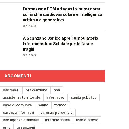
Formazione ECM ad agosto: nuovi corsi
🩺
su rischio cardiovascolare e intelligenza
artificiale generativa
07 AGO
A Scanzano Jonico apre l'Ambulatorio
🩺
Infermieristico Solidale per le fasce
fragili
07 AGO
ARGOMENTI
infermieri
prevenzione
ssn
assistenza territoriale
infermiere
sanità pubblica
case di comunità
sanità
farmaci
carenza infermieri
carenza personale
intelligenza artificiale
infermieristica
liste d'attesa
oms
assunzioni