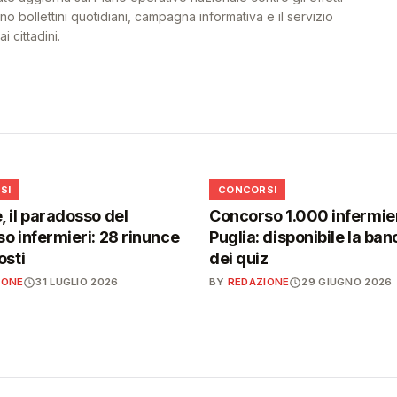
o bollettini quotidiani, campagna informativa e il servizio
i cittadini.
📋
SI
CONCORSI
 il paradosso del
Concorso 1.000 infermier
o infermieri: 28 rinunce
Puglia: disponibile la ban
osti
dei quiz
IONE
31 LUGLIO 2026
BY
REDAZIONE
29 GIUGNO 2026