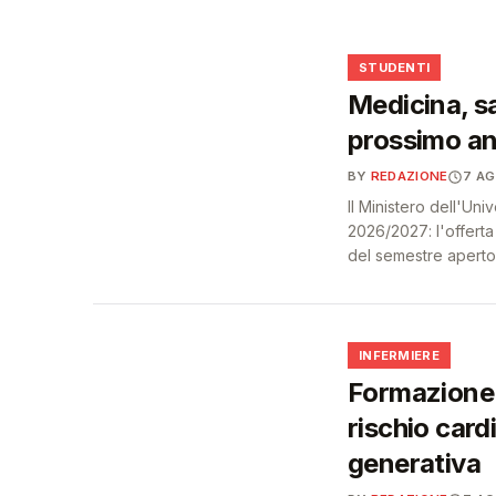
🩺
🎓
STUDENTI
Medicina, sa
prossimo an
BY
REDAZIONE
7 A
Il Ministero dell'Un
2026/2027: l'offert
del semestre aperto
🩺
INFERMIERE
Formazione 
rischio card
generativa