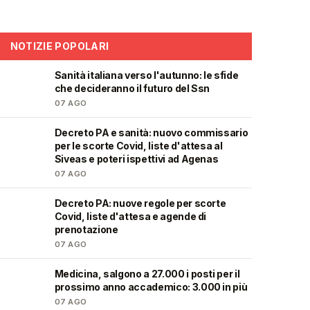
NOTIZIE POPOLARI
Sanità italiana verso l'autunno: le sfide
🩺
che decideranno il futuro del Ssn
07 AGO
Decreto PA e sanità: nuovo commissario
🩺
per le scorte Covid, liste d'attesa al
Siveas e poteri ispettivi ad Agenas
07 AGO
Decreto PA: nuove regole per scorte
🩺
Covid, liste d'attesa e agende di
prenotazione
07 AGO
Medicina, salgono a 27.000 i posti per il
🎓
prossimo anno accademico: 3.000 in più
07 AGO