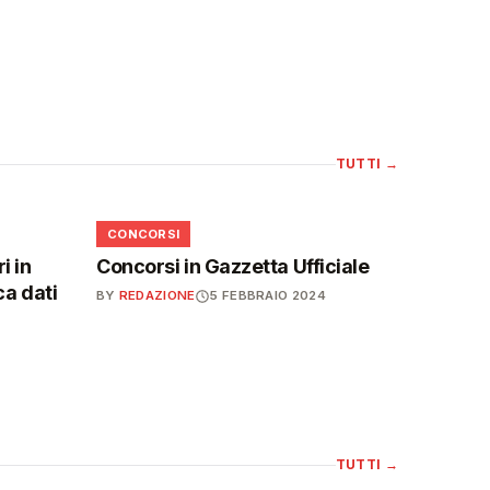
TUTTI
→
📋
CONCORSI
i in
Concorsi in Gazzetta Ufficiale
ca dati
BY
REDAZIONE
5 FEBBRAIO 2024
TUTTI
→