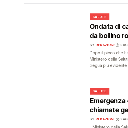
❤️
SALUTE
Ondata di cal
da bollino r
BY
REDAZIONE
6 A
Dopo il picco che ha 
Ministero della Sal
tregua più evidente 
❤️
SALUTE
Emergenza c
chiamate ge
BY
REDAZIONE
6 A
Il Ministero della Sa