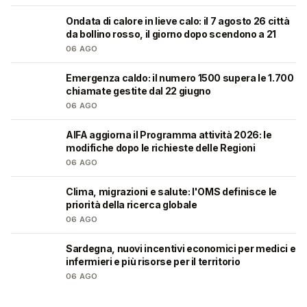
Ondata di calore in lieve calo: il 7 agosto 26 città
❤️
da bollino rosso, il giorno dopo scendono a 21
06 AGO
Emergenza caldo: il numero 1500 supera le 1.700
❤️
chiamate gestite dal 22 giugno
06 AGO
AIFA aggiorna il Programma attività 2026: le
❤️
modifiche dopo le richieste delle Regioni
06 AGO
Clima, migrazioni e salute: l'OMS definisce le
❤️
priorità della ricerca globale
06 AGO
Sardegna, nuovi incentivi economici per medici e
🩺
infermieri e più risorse per il territorio
06 AGO