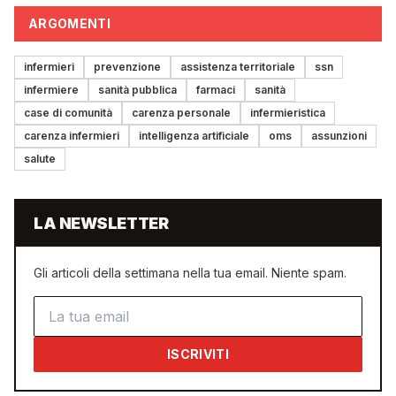
ARGOMENTI
infermieri
prevenzione
assistenza territoriale
ssn
infermiere
sanità pubblica
farmaci
sanità
case di comunità
carenza personale
infermieristica
carenza infermieri
intelligenza artificiale
oms
assunzioni
salute
LA NEWSLETTER
Gli articoli della settimana nella tua email. Niente spam.
Indirizzo email
ISCRIVITI