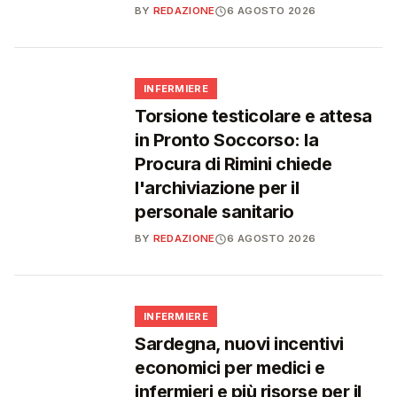
BY
REDAZIONE
6 AGOSTO 2026
🩺
INFERMIERE
Torsione testicolare e attesa
in Pronto Soccorso: la
Procura di Rimini chiede
l'archiviazione per il
personale sanitario
BY
REDAZIONE
6 AGOSTO 2026
🩺
INFERMIERE
Sardegna, nuovi incentivi
economici per medici e
infermieri e più risorse per il