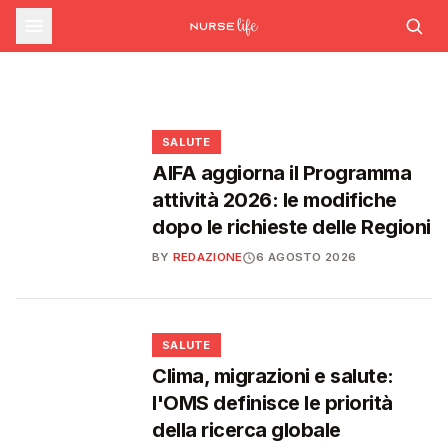
farmaceutica supera i 39 miliardi,
SALUTE
Ondata di calore in lieve calo: il 7 agosto 26
città da bollino rosso, il giorno dopo
Emergenza caldo: il numero 1500 supera le
boom di farmaci per diabete e
scendono a 21
1.700 chiamate gestite dal 22 giugno
obesità
❤️
❤️
❤️
❤️
SALUTE
AIFA aggiorna il Programma
attività 2026: le modifiche
dopo le richieste delle Regioni
BY
REDAZIONE
6 AGOSTO 2026
❤️
SALUTE
Clima, migrazioni e salute:
l'OMS definisce le priorità
della ricerca globale