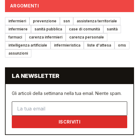
ARGOMENTI
infermieri
prevenzione
ssn
assistenza territoriale
infermiere
sanità pubblica
case di comunità
sanità
farmaci
carenza infermieri
carenza personale
intelligenza artificiale
infermieristica
liste d'attesa
oms
assunzioni
LA NEWSLETTER
Gli articoli della settimana nella tua email. Niente spam.
Indirizzo email
ISCRIVITI