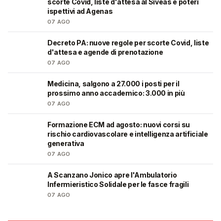
scorte Covid, liste d'attesa al Siveas e poteri
ispettivi ad Agenas
07 AGO
Decreto PA: nuove regole per scorte Covid, liste
🩺
d'attesa e agende di prenotazione
07 AGO
Medicina, salgono a 27.000 i posti per il
🎓
prossimo anno accademico: 3.000 in più
07 AGO
Formazione ECM ad agosto: nuovi corsi su
🩺
rischio cardiovascolare e intelligenza artificiale
generativa
07 AGO
A Scanzano Jonico apre l'Ambulatorio
🩺
Infermieristico Solidale per le fasce fragili
07 AGO