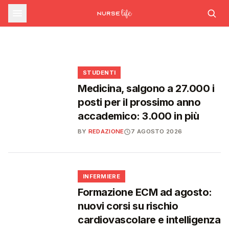
sfide che decideranno il futuro del
INFERMIERE
Decreto PA e sanità: nuovo commissario per
le scorte Covid, liste d'attesa al Siveas e
Decreto PA: nuove regole per scorte Covid,
Ssn
poteri ispettivi ad Agenas
liste d'attesa e agende di prenotazione
🩺
🩺
🩺
🎓
STUDENTI
Medicina, salgono a 27.000 i
posti per il prossimo anno
accademico: 3.000 in più
BY
REDAZIONE
7 AGOSTO 2026
🩺
INFERMIERE
Formazione ECM ad agosto:
nuovi corsi su rischio
cardiovascolare e intelligenza