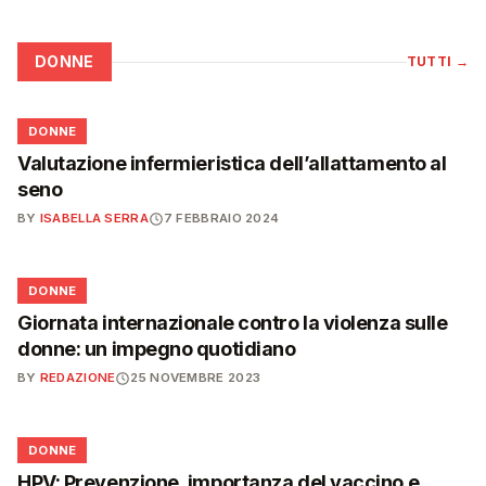
DONNE
TUTTI
→
🌸
DONNE
Valutazione infermieristica dell’allattamento al
seno
BY
ISABELLA SERRA
7 FEBBRAIO 2024
🌸
DONNE
Giornata internazionale contro la violenza sulle
donne: un impegno quotidiano
BY
REDAZIONE
25 NOVEMBRE 2023
🌸
DONNE
HPV: Prevenzione, importanza del vaccino e