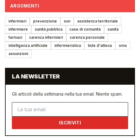
ARGOMENTI
infermieri
prevenzione
ssn
assistenza territoriale
infermiere
sanità pubblica
case di comunità
sanità
farmaci
carenza infermieri
carenza personale
intelligenza artificiale
infermieristica
liste d'attesa
oms
assunzioni
LA NEWSLETTER
Gli articoli della settimana nella tua email. Niente spam.
Indirizzo email
ISCRIVITI