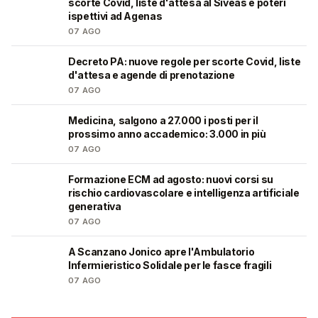
scorte Covid, liste d'attesa al Siveas e poteri
ispettivi ad Agenas
07 AGO
Decreto PA: nuove regole per scorte Covid, liste
🩺
d'attesa e agende di prenotazione
07 AGO
Medicina, salgono a 27.000 i posti per il
🎓
prossimo anno accademico: 3.000 in più
07 AGO
Formazione ECM ad agosto: nuovi corsi su
🩺
rischio cardiovascolare e intelligenza artificiale
generativa
07 AGO
A Scanzano Jonico apre l'Ambulatorio
🩺
Infermieristico Solidale per le fasce fragili
07 AGO