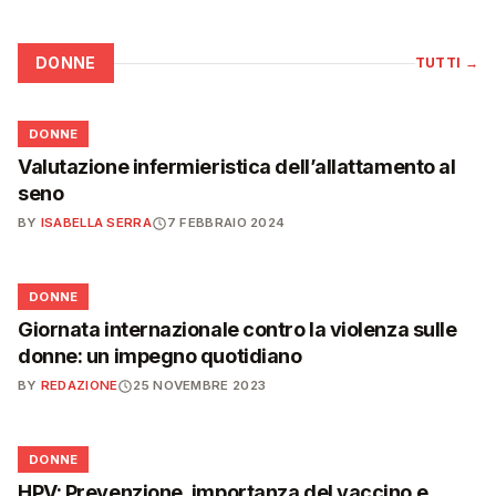
DONNE
TUTTI
→
🌸
DONNE
Valutazione infermieristica dell’allattamento al
seno
BY
ISABELLA SERRA
7 FEBBRAIO 2024
🌸
DONNE
Giornata internazionale contro la violenza sulle
donne: un impegno quotidiano
BY
REDAZIONE
25 NOVEMBRE 2023
🌸
DONNE
HPV: Prevenzione, importanza del vaccino e