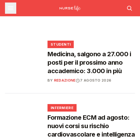
sfide che decideranno il futuro del
INFERMIERE
Decreto PA e sanità: nuovo commissario per
le scorte Covid, liste d'attesa al Siveas e
Decreto PA: nuove regole per scorte Covid,
Ssn
poteri ispettivi ad Agenas
liste d'attesa e agende di prenotazione
🩺
🩺
🩺
🎓
STUDENTI
Medicina, salgono a 27.000 i
posti per il prossimo anno
accademico: 3.000 in più
BY
REDAZIONE
7 AGOSTO 2026
🩺
INFERMIERE
Formazione ECM ad agosto:
nuovi corsi su rischio
cardiovascolare e intelligenza