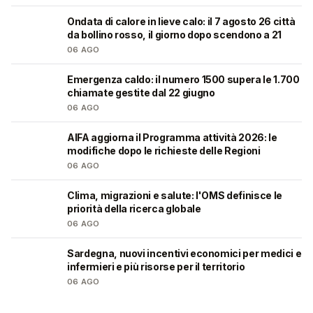
Ondata di calore in lieve calo: il 7 agosto 26 città
❤️
da bollino rosso, il giorno dopo scendono a 21
06 AGO
Emergenza caldo: il numero 1500 supera le 1.700
❤️
chiamate gestite dal 22 giugno
06 AGO
AIFA aggiorna il Programma attività 2026: le
❤️
modifiche dopo le richieste delle Regioni
06 AGO
Clima, migrazioni e salute: l'OMS definisce le
❤️
priorità della ricerca globale
06 AGO
Sardegna, nuovi incentivi economici per medici e
🩺
infermieri e più risorse per il territorio
06 AGO