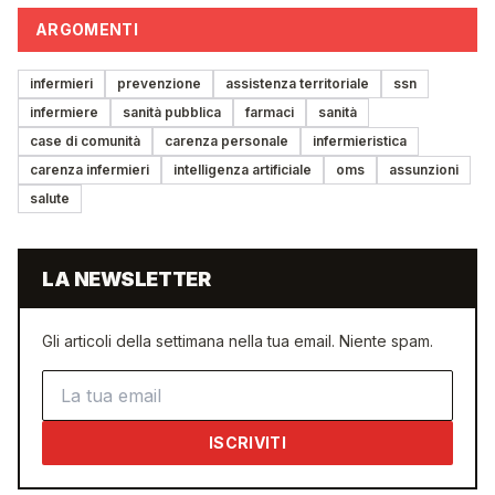
ARGOMENTI
infermieri
prevenzione
assistenza territoriale
ssn
infermiere
sanità pubblica
farmaci
sanità
case di comunità
carenza personale
infermieristica
carenza infermieri
intelligenza artificiale
oms
assunzioni
salute
LA NEWSLETTER
Gli articoli della settimana nella tua email. Niente spam.
Indirizzo email
ISCRIVITI