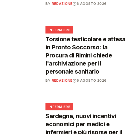
BY
REDAZIONE
6 AGOSTO 2026
🩺
INFERMIERE
Torsione testicolare e attesa
in Pronto Soccorso: la
Procura di Rimini chiede
l'archiviazione per il
personale sanitario
BY
REDAZIONE
6 AGOSTO 2026
🩺
INFERMIERE
Sardegna, nuovi incentivi
economici per medici e
infermieri e più risorse per il