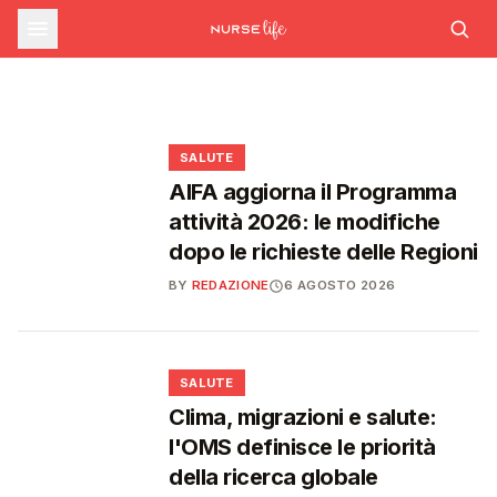
farmaceutica supera i 39 miliardi,
SALUTE
Ondata di calore in lieve calo: il 7 agosto 26
città da bollino rosso, il giorno dopo
Emergenza caldo: il numero 1500 supera le
boom di farmaci per diabete e
scendono a 21
1.700 chiamate gestite dal 22 giugno
obesità
❤️
❤️
❤️
❤️
SALUTE
AIFA aggiorna il Programma
attività 2026: le modifiche
dopo le richieste delle Regioni
BY
REDAZIONE
6 AGOSTO 2026
❤️
SALUTE
Clima, migrazioni e salute:
l'OMS definisce le priorità
della ricerca globale