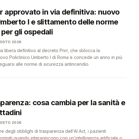
 approvato in via definitiva: nuovo
Umberto I e slittamento delle norme
per gli ospedali
GOSTO 2026
via libera definitivo al decreto Pnrr, che sblocca la
uovo Policlinico Umberto I di Roma e concede un anno in più
eguarsi alle norme di sicurezza antincendio.
sparenza: cosa cambia per la sanità e
ittadini
GOSTO 2026
re degli obblighi di trasparenza dell'AI Act, i pazienti
rmati quando interagiscono con un'intelligenza artificiale o