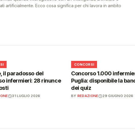
i artificialmente. Ecco cosa significa per chi lavora in ambito
📋
SI
CONCORSI
 il paradosso del
Concorso 1.000 infermier
o infermieri: 28 rinunce
Puglia: disponibile la ban
osti
dei quiz
IONE
31 LUGLIO 2026
BY
REDAZIONE
29 GIUGNO 2026