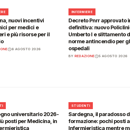
🩺
ERE
INFERMIERE
a, nuovi incentivi
Decreto Pnrr approvato i
ci per medici e
definitiva: nuovo Policlin
ri e più risorse per il
Umberto I e slittamento d
io
norme antincendio per gl
ospedali
IONE
6 AGOSTO 2026
BY
REDAZIONE
5 AGOSTO 2026
🎓
TI
STUDENTI
gno universitario 2026-
Sardegna, il paradosso d
iù posti per Medicina, in
formazione: pochi posti a
fermieristica
Infermieristica mentre 