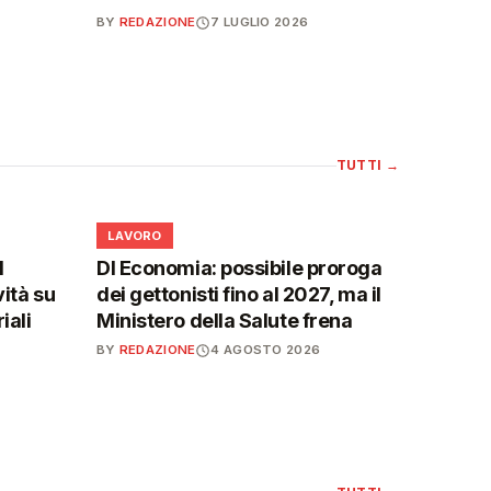
BY
REDAZIONE
7 LUGLIO 2026
TUTTI
→
💼
LAVORO
l
Dl Economia: possibile proroga
vità su
dei gettonisti fino al 2027, ma il
iali
Ministero della Salute frena
BY
REDAZIONE
4 AGOSTO 2026