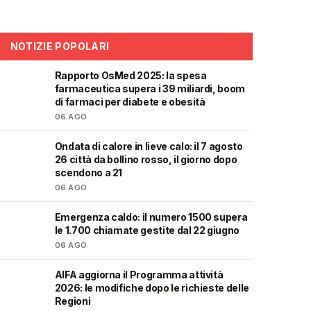
NOTIZIE POPOLARI
Rapporto OsMed 2025: la spesa
❤️
farmaceutica supera i 39 miliardi, boom
di farmaci per diabete e obesità
06 AGO
Ondata di calore in lieve calo: il 7 agosto
❤️
26 città da bollino rosso, il giorno dopo
scendono a 21
06 AGO
Emergenza caldo: il numero 1500 supera
❤️
le 1.700 chiamate gestite dal 22 giugno
06 AGO
AIFA aggiorna il Programma attività
❤️
2026: le modifiche dopo le richieste delle
Regioni