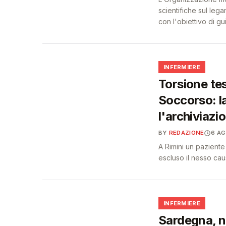
scientifiche sul lega
con l'obiettivo di g
🩺
INFERMIERE
Torsione tes
Soccorso: la
l'archiviazi
BY
REDAZIONE
6 A
A Rimini un paziente
escluso il nesso cau
🩺
INFERMIERE
Sardegna, n