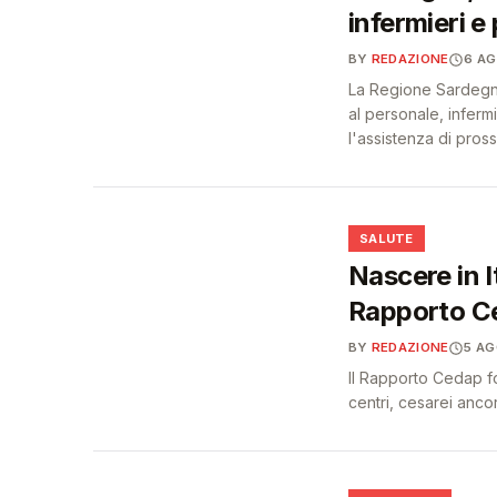
infermieri e 
BY
REDAZIONE
6 A
La Regione Sardegna 
al personale, infermi
l'assistenza di pross
❤️
SALUTE
Nascere in I
Rapporto C
BY
REDAZIONE
5 A
Il Rapporto Cedap fot
centri, cesarei anc