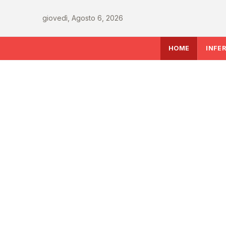
giovedì, Agosto 6, 2026
HOME
INFE
SALUTE
Rapporto OsMed 202
farmaceutica supera
miliardi, boom di far