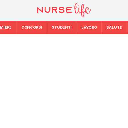
RMIERE
CONCORSI
STUDENTI
LAVORO
SALUTE
5: la spesa
SALUTE
SALUTE
 i 39
Ondata di calore in
Emergenza caldo: 
da bollino rosso, 
maci per
chiamate gestite 