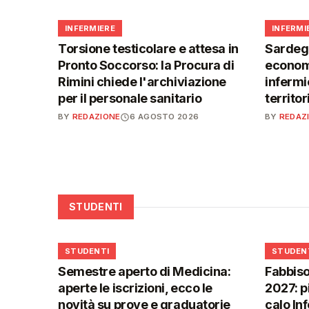
🩺
🩺
INFERMIERE
INFERMI
Torsione testicolare e attesa in
Sardegn
Pronto Soccorso: la Procura di
economi
Rimini chiede l'archiviazione
infermie
per il personale sanitario
territor
BY
REDAZIONE
6 AGOSTO 2026
BY
REDAZ
STUDENTI
🎓
🎓
STUDENTI
STUDEN
Semestre aperto di Medicina:
Fabbiso
aperte le iscrizioni, ecco le
2027: p
novità su prove e graduatorie
calo In