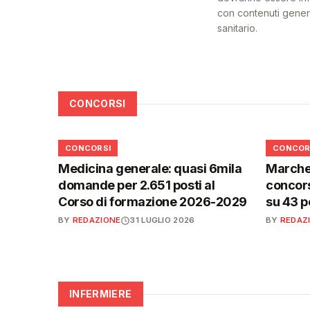
con contenuti generat
sanitario.
CONCORSI
📋
📋
CONCORSI
CONCOR
Medicina generale: quasi 6mila
Marche,
domande per 2.651 posti al
concors
Corso di formazione 2026-2029
su 43 p
BY
REDAZIONE
31 LUGLIO 2026
BY
REDAZ
INFERMIERE