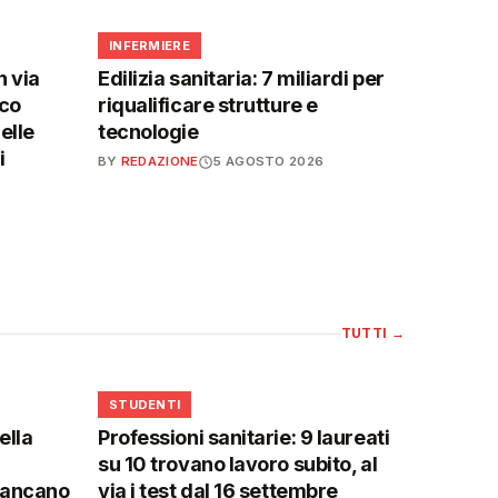
🩺
INFERMIERE
n via
Edilizia sanitaria: 7 miliardi per
ico
riqualificare strutture e
elle
tecnologie
i
BY
REDAZIONE
5 AGOSTO 2026
TUTTI
→
🎓
STUDENTI
ella
Professioni sanitarie: 9 laureati
su 10 trovano lavoro subito, al
mancano
via i test dal 16 settembre