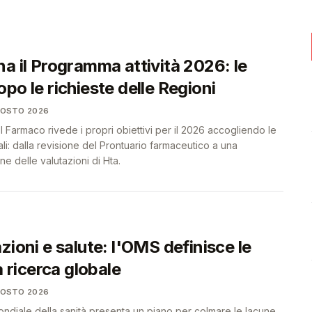
❤️
❤️
a il Programma attività 2026: le
po le richieste delle Regioni
GOSTO 2026
el Farmaco rivede i propri obiettivi per il 2026 accogliendo le
li: dalla revisione del Prontuario farmaceutico a una
e delle valutazioni di Hta.
zioni e salute: l'OMS definisce le
a ricerca globale
GOSTO 2026
ndiale della sanità presenta un piano per colmare le lacune