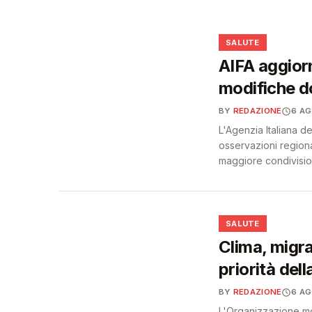
diabete e obesità
❤️
❤️
SALUTE
AIFA aggiorn
modifiche do
BY
REDAZIONE
6 A
L'Agenzia Italiana d
osservazioni regiona
maggiore condivision
❤️
SALUTE
Clima, migra
priorità dell
BY
REDAZIONE
6 A
L'Organizzazione mo