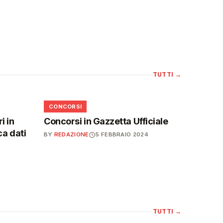
TUTTI
→
📋
CONCORSI
i in
Concorsi in Gazzetta Ufficiale
ca dati
BY
REDAZIONE
5 FEBBRAIO 2024
TUTTI
→