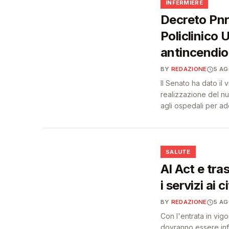
🩺
INFERMIERE
Decreto Pnrr
Policlinico 
antincendio 
BY
REDAZIONE
5 A
Il Senato ha dato il 
realizzazione del n
agli ospedali per ad
❤️
SALUTE
AI Act e tra
i servizi ai c
BY
REDAZIONE
5 A
Con l'entrata in vigo
dovranno essere info