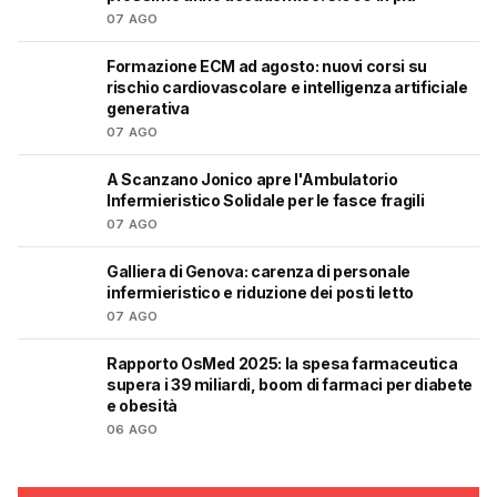
07 AGO
Formazione ECM ad agosto: nuovi corsi su
🩺
rischio cardiovascolare e intelligenza artificiale
generativa
07 AGO
A Scanzano Jonico apre l'Ambulatorio
🩺
Infermieristico Solidale per le fasce fragili
07 AGO
Galliera di Genova: carenza di personale
🩺
infermieristico e riduzione dei posti letto
07 AGO
Rapporto OsMed 2025: la spesa farmaceutica
❤️
supera i 39 miliardi, boom di farmaci per diabete
e obesità
06 AGO