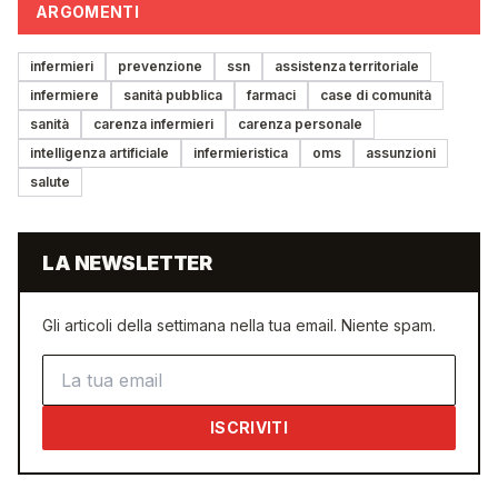
ARGOMENTI
infermieri
prevenzione
ssn
assistenza territoriale
infermiere
sanità pubblica
farmaci
case di comunità
sanità
carenza infermieri
carenza personale
intelligenza artificiale
infermieristica
oms
assunzioni
salute
LA NEWSLETTER
Gli articoli della settimana nella tua email. Niente spam.
Indirizzo email
ISCRIVITI