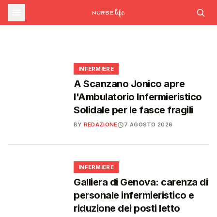
commissario per le scorte Covid,
STUDENTI
Formazione ECM ad agosto: nuovi corsi su
Medicina, salgono a 27.000 i posti per il
rischio cardiovascolare e intelligenza
liste d'attesa al Siveas e poteri
prossimo anno accademico: 3.000 in più
artificiale generativa
ispettivi ad Agenas
🩺
🎓
🩺
🩺
INFERMIERE
A Scanzano Jonico apre
l'Ambulatorio Infermieristico
Solidale per le fasce fragili
BY
REDAZIONE
7 AGOSTO 2026
🩺
INFERMIERE
Galliera di Genova: carenza di
personale infermieristico e
riduzione dei posti letto